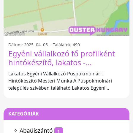
Dátum: 2025. 04. 05. - Találatok: 490
Egyéni vállalkozó fő profilként
hintókészítő, lakatos -
Püspökmolnári
Lakatos Egyéni Vállalkozó Püspökmolnári:
Hintókészítő Mesteri Munka A Püspökmolnári
település szívében található Lakatos Egyéni
Vállalkozó igazi
KATEGÓRIÁK
⚬
Abaújszántó
1