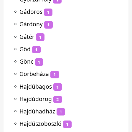
⚬
Gádoros
1
⚬
Gárdony
1
⚬
Gátér
1
⚬
Göd
1
⚬
Gönc
1
⚬
Görbeháza
1
⚬
Hajdúbagos
1
⚬
Hajdúdorog
2
⚬
Hajdúhadház
1
⚬
Hajdúszoboszló
1