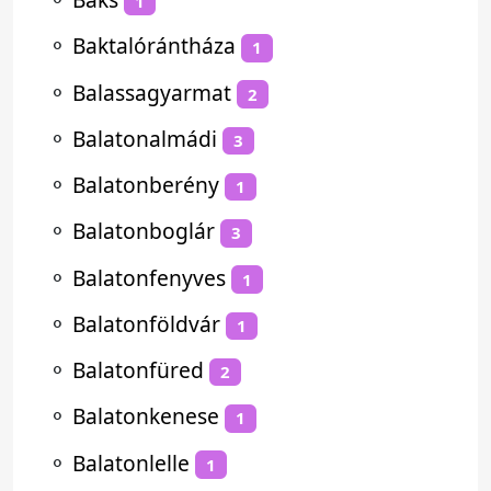
1
⚬
Baktalórántháza
1
⚬
Balassagyarmat
2
⚬
Balatonalmádi
3
⚬
Balatonberény
1
⚬
Balatonboglár
3
⚬
Balatonfenyves
1
⚬
Balatonföldvár
1
⚬
Balatonfüred
2
⚬
Balatonkenese
1
⚬
Balatonlelle
1