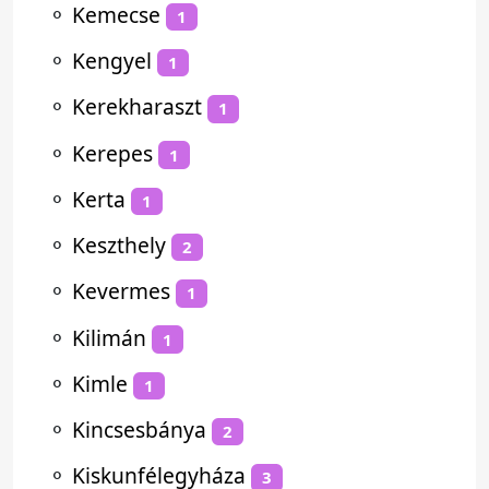
⚬
Kemecse
1
⚬
Kengyel
1
⚬
Kerekharaszt
1
⚬
Kerepes
1
⚬
Kerta
1
⚬
Keszthely
2
⚬
Kevermes
1
⚬
Kilimán
1
⚬
Kimle
1
⚬
Kincsesbánya
2
⚬
Kiskunfélegyháza
3