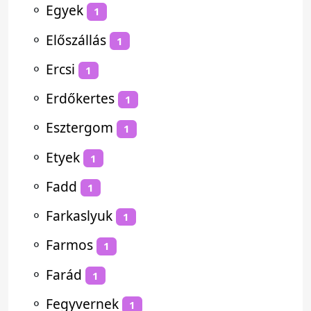
⚬
Egyek
1
⚬
Előszállás
1
⚬
Ercsi
1
⚬
Erdőkertes
1
⚬
Esztergom
1
⚬
Etyek
1
⚬
Fadd
1
⚬
Farkaslyuk
1
⚬
Farmos
1
⚬
Farád
1
⚬
Fegyvernek
1