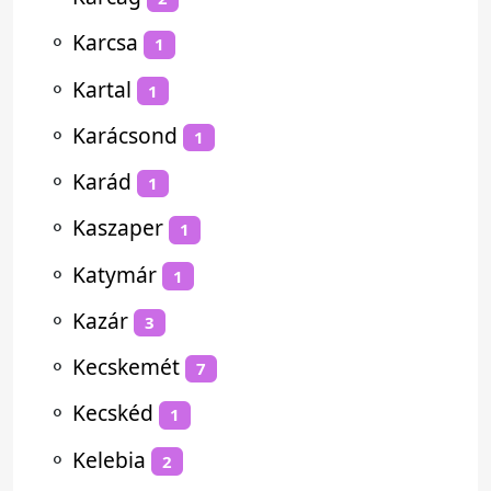
⚬
Karcsa
1
⚬
Kartal
1
⚬
Karácsond
1
⚬
Karád
1
⚬
Kaszaper
1
⚬
Katymár
1
⚬
Kazár
3
⚬
Kecskemét
7
⚬
Kecskéd
1
⚬
Kelebia
2