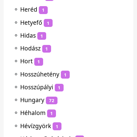
⚬
Heréd
1
⚬
Hetyefő
1
⚬
Hidas
1
⚬
Hodász
1
⚬
Hort
1
⚬
Hosszúhetény
1
⚬
Hosszúpályi
1
⚬
Hungary
72
⚬
Héhalom
1
⚬
Hévízgyörk
1