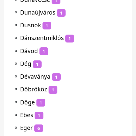
⚬
Dunaújváros
1
⚬
Dusnok
1
⚬
Dánszentmiklós
1
⚬
Dávod
1
⚬
Dég
1
⚬
Dévaványa
1
⚬
Döbrököz
1
⚬
Döge
1
⚬
Ebes
1
⚬
Eger
6