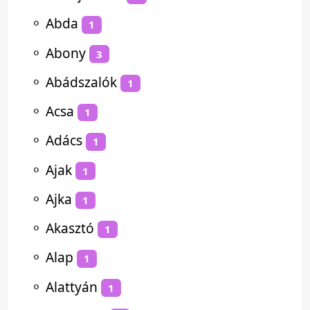
⚬
Abda
1
⚬
Abony
3
⚬
Abádszalók
1
⚬
Acsa
1
⚬
Adács
1
⚬
Ajak
1
⚬
Ajka
1
⚬
Akasztó
1
⚬
Alap
1
⚬
Alattyán
1