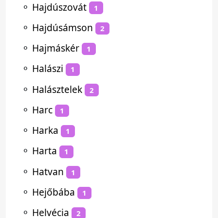
⚬
Hajdúszovát
1
⚬
Hajdúsámson
2
⚬
Hajmáskér
1
⚬
Halászi
1
⚬
Halásztelek
2
⚬
Harc
1
⚬
Harka
1
⚬
Harta
1
⚬
Hatvan
1
⚬
Hejőbába
1
⚬
Helvécia
2