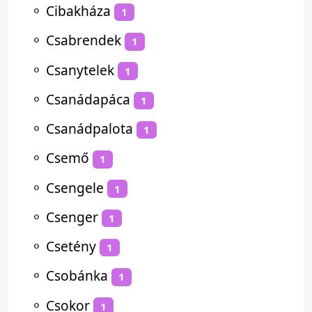
⚬
Cibakháza
1
⚬
Csabrendek
1
⚬
Csanytelek
1
⚬
Csanádapáca
1
⚬
Csanádpalota
1
⚬
Csemő
1
⚬
Csengele
1
⚬
Csenger
1
⚬
Csetény
1
⚬
Csobánka
1
⚬
Csokor
1