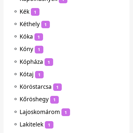
⚬
Kék
1
⚬
Kéthely
1
⚬
Kóka
1
⚬
Kóny
1
⚬
Kópháza
1
⚬
Kótaj
1
⚬
Köröstarcsa
1
⚬
Kőröshegy
1
⚬
Lajoskomárom
1
⚬
Lakitelek
1