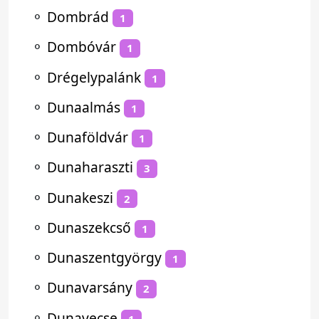
⚬
Dombrád
1
⚬
Dombóvár
1
⚬
Drégelypalánk
1
⚬
Dunaalmás
1
⚬
Dunaföldvár
1
⚬
Dunaharaszti
3
⚬
Dunakeszi
2
⚬
Dunaszekcső
1
⚬
Dunaszentgyörgy
1
⚬
Dunavarsány
2
⚬
Dunavecse
1