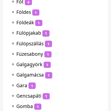
⚬
Fót
4
⚬
Földes
1
⚬
Földeák
1
⚬
Fülöpjakab
1
⚬
Fülöpszállás
1
⚬
Füzesabony
1
⚬
Galgagyörk
1
⚬
Galgamácsa
1
⚬
Gara
1
⚬
Gencsapáti
1
⚬
Gomba
1