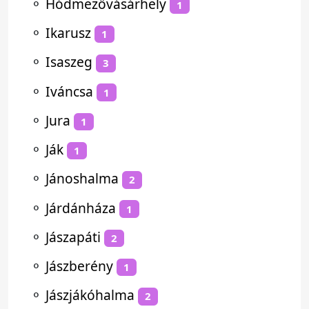
⚬
Hódmezővásárhely
1
⚬
Ikarusz
1
⚬
Isaszeg
3
⚬
Iváncsa
1
⚬
Jura
1
⚬
Ják
1
⚬
Jánoshalma
2
⚬
Járdánháza
1
⚬
Jászapáti
2
⚬
Jászberény
1
⚬
Jászjákóhalma
2