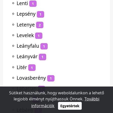
⚬
Lenti
1
⚬
Lepsény
1
⚬
Letenye
2
⚬
Levelek
1
⚬
Leányfalu
1
⚬
Leányvár
1
⚬
Litér
1
⚬
Lovasberény
1
⚬
Lábatlan
1
Sütiket használunk, hogy weboldalunkon a lehető
⚬
Lábod
legjobb élményt nyújthassuk Önnek.
További
1
információk
Egyetértek
⚬
Lébény
1