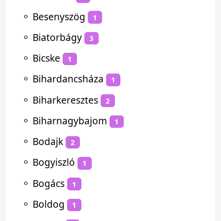
⚬
Besenyszög
1
⚬
Biatorbágy
3
⚬
Bicske
1
⚬
Bihardancsháza
1
⚬
Biharkeresztes
2
⚬
Biharnagybajom
1
⚬
Bodajk
2
⚬
Bogyiszló
1
⚬
Bogács
1
⚬
Boldog
1