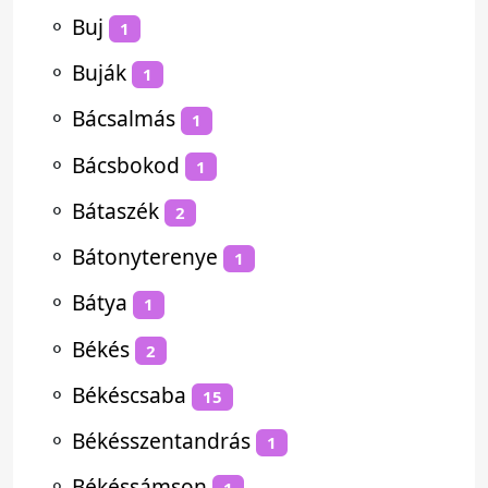
⚬
Buj
1
⚬
Buják
1
⚬
Bácsalmás
1
⚬
Bácsbokod
1
⚬
Bátaszék
2
⚬
Bátonyterenye
1
⚬
Bátya
1
⚬
Békés
2
⚬
Békéscsaba
15
⚬
Békésszentandrás
1
⚬
Békéssámson