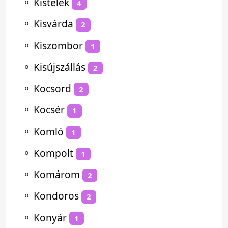
⚬
Kistelek
4
⚬
Kisvárda
2
⚬
Kiszombor
1
⚬
Kisújszállás
2
⚬
Kocsord
2
⚬
Kocsér
1
⚬
Komló
1
⚬
Kompolt
1
⚬
Komárom
2
⚬
Kondoros
2
⚬
Konyár
1