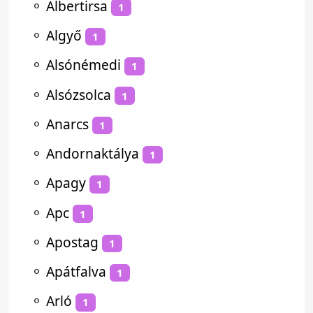
⚬
Albertirsa
1
⚬
Algyő
1
⚬
Alsónémedi
1
⚬
Alsózsolca
1
⚬
Anarcs
1
⚬
Andornaktálya
1
⚬
Apagy
1
⚬
Apc
1
⚬
Apostag
1
⚬
Apátfalva
1
⚬
Arló
1