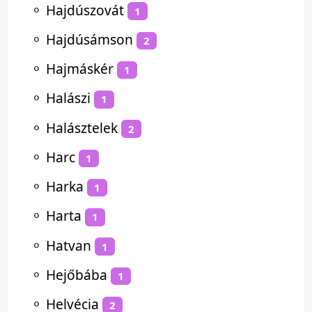
⚬
Hajdúszovát
1
⚬
Hajdúsámson
2
⚬
Hajmáskér
1
⚬
Halászi
1
⚬
Halásztelek
2
⚬
Harc
1
⚬
Harka
1
⚬
Harta
1
⚬
Hatvan
1
⚬
Hejőbába
1
⚬
Helvécia
2