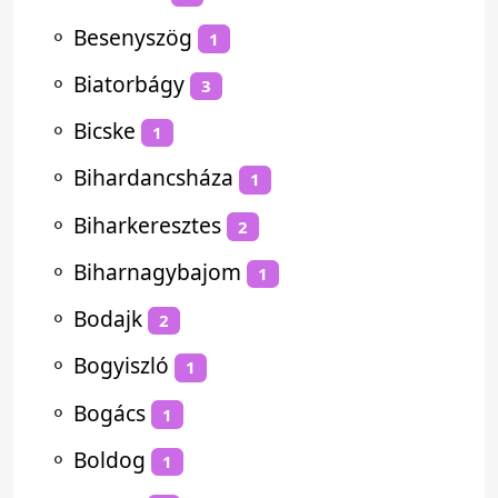
⚬
Besenyszög
1
⚬
Biatorbágy
3
⚬
Bicske
1
⚬
Bihardancsháza
1
⚬
Biharkeresztes
2
⚬
Biharnagybajom
1
⚬
Bodajk
2
⚬
Bogyiszló
1
⚬
Bogács
1
⚬
Boldog
1