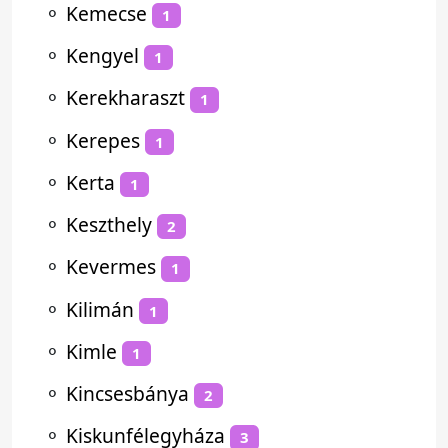
⚬
Kemecse
1
⚬
Kengyel
1
⚬
Kerekharaszt
1
⚬
Kerepes
1
⚬
Kerta
1
⚬
Keszthely
2
⚬
Kevermes
1
⚬
Kilimán
1
⚬
Kimle
1
⚬
Kincsesbánya
2
⚬
Kiskunfélegyháza
3