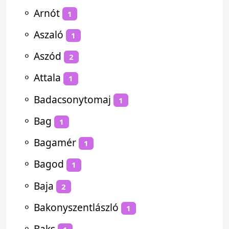
⚬
Arnót
1
⚬
Aszaló
1
⚬
Aszód
2
⚬
Attala
1
⚬
Badacsonytomaj
1
⚬
Bag
1
⚬
Bagamér
1
⚬
Bagod
1
⚬
Baja
2
⚬
Bakonyszentlászló
1
⚬
Baks