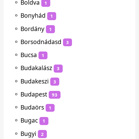
⚬
Boldva
1
⚬
Bonyhád
1
⚬
Bordány
1
⚬
Borsodnádasd
3
⚬
Bucsa
1
⚬
Budakalász
3
⚬
Budakeszi
3
⚬
Budapest
93
⚬
Budaörs
1
⚬
Bugac
1
⚬
Bugyi
2