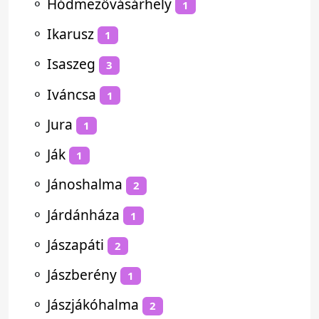
⚬
Hódmezővásárhely
1
⚬
Ikarusz
1
⚬
Isaszeg
3
⚬
Iváncsa
1
⚬
Jura
1
⚬
Ják
1
⚬
Jánoshalma
2
⚬
Járdánháza
1
⚬
Jászapáti
2
⚬
Jászberény
1
⚬
Jászjákóhalma
2