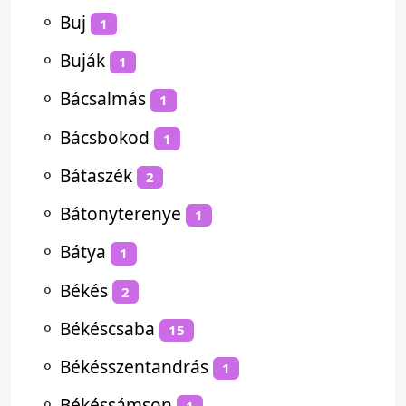
⚬
Buj
1
⚬
Buják
1
⚬
Bácsalmás
1
⚬
Bácsbokod
1
⚬
Bátaszék
2
⚬
Bátonyterenye
1
⚬
Bátya
1
⚬
Békés
2
⚬
Békéscsaba
15
⚬
Békésszentandrás
1
⚬
Békéssámson