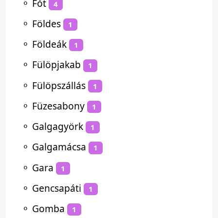
⚬
Fót
4
⚬
Földes
1
⚬
Földeák
1
⚬
Fülöpjakab
1
⚬
Fülöpszállás
1
⚬
Füzesabony
1
⚬
Galgagyörk
1
⚬
Galgamácsa
1
⚬
Gara
1
⚬
Gencsapáti
1
⚬
Gomba
1