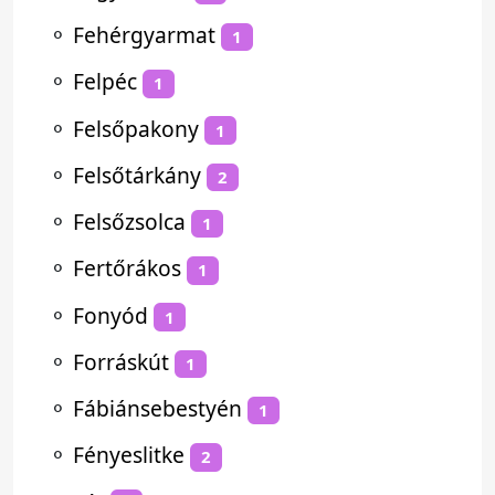
⚬
Fehérgyarmat
1
⚬
Felpéc
1
⚬
Felsőpakony
1
⚬
Felsőtárkány
2
⚬
Felsőzsolca
1
⚬
Fertőrákos
1
⚬
Fonyód
1
⚬
Forráskút
1
⚬
Fábiánsebestyén
1
⚬
Fényeslitke
2