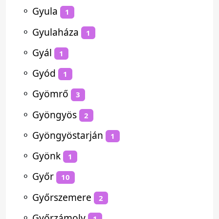
⚬
Gyula
1
⚬
Gyulaháza
1
⚬
Gyál
1
⚬
Gyód
1
⚬
Gyömrő
3
⚬
Gyöngyös
2
⚬
Gyöngyöstarján
1
⚬
Gyönk
1
⚬
Győr
10
⚬
Győrszemere
2
⚬
Győrzámoly
1