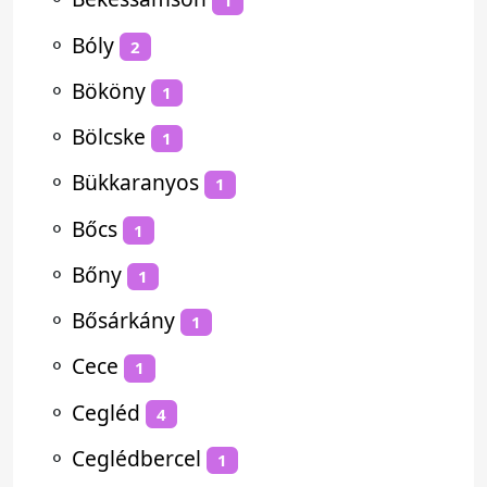
1
⚬
Bóly
2
⚬
Bököny
1
⚬
Bölcske
1
⚬
Bükkaranyos
1
⚬
Bőcs
1
⚬
Bőny
1
⚬
Bősárkány
1
⚬
Cece
1
⚬
Cegléd
4
⚬
Ceglédbercel
1