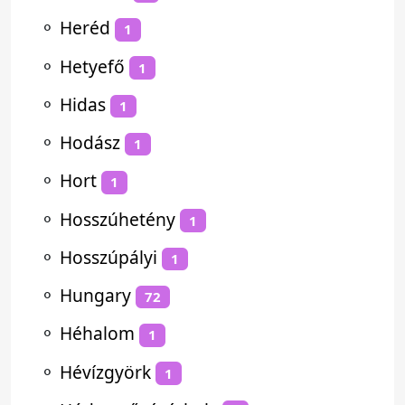
⚬
Heréd
1
⚬
Hetyefő
1
⚬
Hidas
1
⚬
Hodász
1
⚬
Hort
1
⚬
Hosszúhetény
1
⚬
Hosszúpályi
1
⚬
Hungary
72
⚬
Héhalom
1
⚬
Hévízgyörk
1