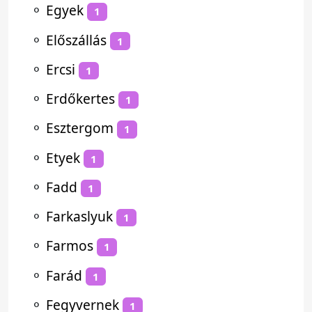
⚬
Egyek
1
⚬
Előszállás
1
⚬
Ercsi
1
⚬
Erdőkertes
1
⚬
Esztergom
1
⚬
Etyek
1
⚬
Fadd
1
⚬
Farkaslyuk
1
⚬
Farmos
1
⚬
Farád
1
⚬
Fegyvernek
1