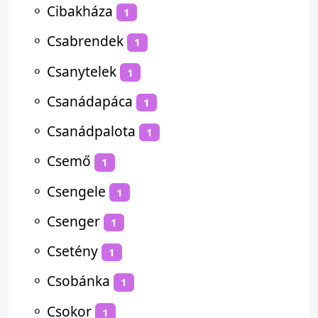
⚬
Cibakháza
1
⚬
Csabrendek
1
⚬
Csanytelek
1
⚬
Csanádapáca
1
⚬
Csanádpalota
1
⚬
Csemő
1
⚬
Csengele
1
⚬
Csenger
1
⚬
Csetény
1
⚬
Csobánka
1
⚬
Csokor
1