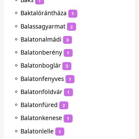
1
⚬
Baktalórántháza
1
⚬
Balassagyarmat
2
⚬
Balatonalmádi
3
⚬
Balatonberény
1
⚬
Balatonboglár
3
⚬
Balatonfenyves
1
⚬
Balatonföldvár
1
⚬
Balatonfüred
2
⚬
Balatonkenese
1
⚬
Balatonlelle
1