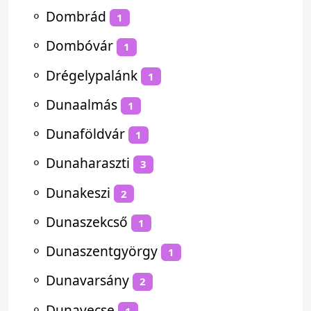
⚬
Dombrád
1
⚬
Dombóvár
1
⚬
Drégelypalánk
1
⚬
Dunaalmás
1
⚬
Dunaföldvár
1
⚬
Dunaharaszti
3
⚬
Dunakeszi
2
⚬
Dunaszekcső
1
⚬
Dunaszentgyörgy
1
⚬
Dunavarsány
2
⚬
Dunavecse
1