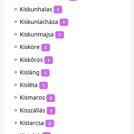
⚬
Kiskunhalas
1
⚬
Kiskunlacháza
1
⚬
Kiskunmajsa
1
⚬
Kisköre
1
⚬
Kiskőrös
1
⚬
Kisláng
1
⚬
Kisléta
1
⚬
Kismaros
2
⚬
Kisszállás
1
⚬
Kistarcsa
2