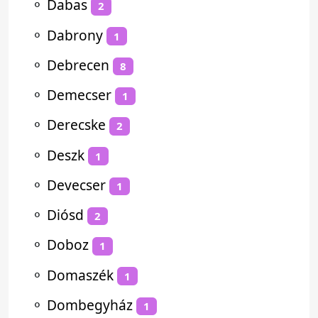
⚬
Dabas
2
⚬
Dabrony
1
⚬
Debrecen
8
⚬
Demecser
1
⚬
Derecske
2
⚬
Deszk
1
⚬
Devecser
1
⚬
Diósd
2
⚬
Doboz
1
⚬
Domaszék
1
⚬
Dombegyház
1