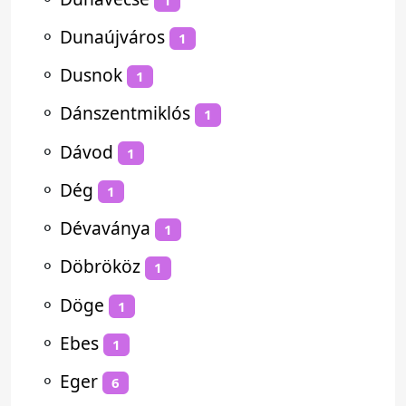
⚬
Dunaújváros
1
⚬
Dusnok
1
⚬
Dánszentmiklós
1
⚬
Dávod
1
⚬
Dég
1
⚬
Dévaványa
1
⚬
Döbrököz
1
⚬
Döge
1
⚬
Ebes
1
⚬
Eger
6