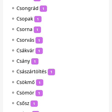
⚬
Csongrád
1
⚬
Csopak
1
⚬
Csorna
1
⚬
Csorvás
1
⚬
Csákvár
1
⚬
Csány
1
⚬
Császártöltés
1
⚬
Csökmő
1
⚬
Csömör
1
⚬
Csősz
1