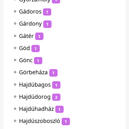
⚬
Gádoros
1
⚬
Gárdony
1
⚬
Gátér
1
⚬
Göd
1
⚬
Gönc
1
⚬
Görbeháza
1
⚬
Hajdúbagos
1
⚬
Hajdúdorog
2
⚬
Hajdúhadház
1
⚬
Hajdúszoboszló
1