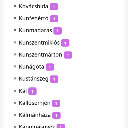
⚬
Kovácshida
1
⚬
Kunfehértó
1
⚬
Kunmadaras
1
⚬
Kunszentmiklós
1
⚬
Kunszentmárton
1
⚬
Kunágota
1
⚬
Kustánszeg
1
⚬
Kál
1
⚬
Kállósemjén
1
⚬
Kálmánháza
1
⚬
Kápolnásnyék
1