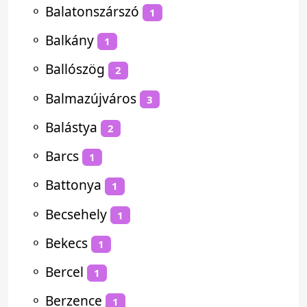
⚬
Balatonszárszó
1
⚬
Balkány
1
⚬
Ballószög
2
⚬
Balmazújváros
3
⚬
Balástya
2
⚬
Barcs
1
⚬
Battonya
1
⚬
Becsehely
1
⚬
Bekecs
1
⚬
Bercel
1
⚬
Berzence
1