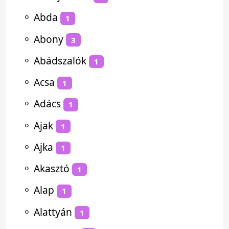
⚬
Abda
1
⚬
Abony
3
⚬
Abádszalók
1
⚬
Acsa
1
⚬
Adács
1
⚬
Ajak
1
⚬
Ajka
1
⚬
Akasztó
1
⚬
Alap
1
⚬
Alattyán
1