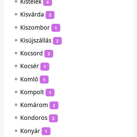
⚬
Kistelek
4
⚬
Kisvárda
2
⚬
Kiszombor
1
⚬
Kisújszállás
2
⚬
Kocsord
2
⚬
Kocsér
1
⚬
Komló
1
⚬
Kompolt
1
⚬
Komárom
2
⚬
Kondoros
2
⚬
Konyár
1