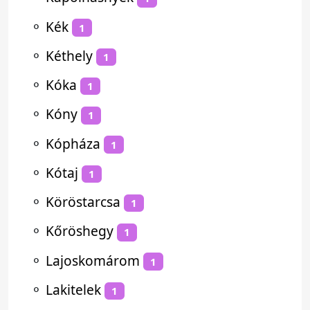
⚬
Kék
1
⚬
Kéthely
1
⚬
Kóka
1
⚬
Kóny
1
⚬
Kópháza
1
⚬
Kótaj
1
⚬
Köröstarcsa
1
⚬
Kőröshegy
1
⚬
Lajoskomárom
1
⚬
Lakitelek
1