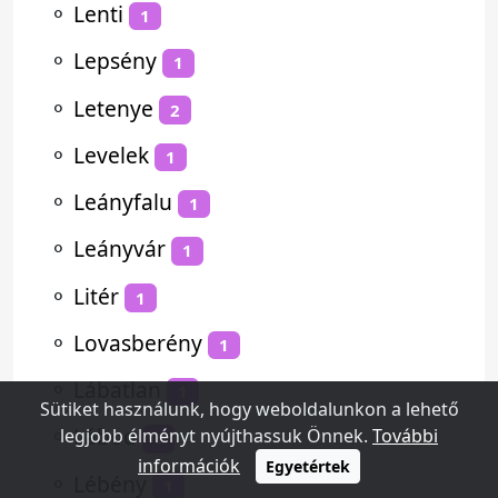
⚬
Lenti
1
⚬
Lepsény
1
⚬
Letenye
2
⚬
Levelek
1
⚬
Leányfalu
1
⚬
Leányvár
1
⚬
Litér
1
⚬
Lovasberény
1
⚬
Lábatlan
1
Sütiket használunk, hogy weboldalunkon a lehető
⚬
Lábod
legjobb élményt nyújthassuk Önnek.
További
1
információk
Egyetértek
⚬
Lébény
1