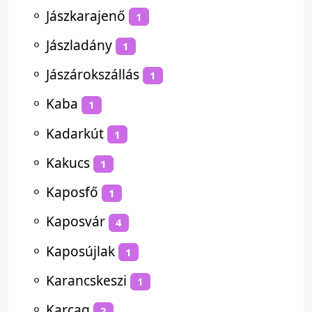
⚬
Jászkarajenő
1
⚬
Jászladány
1
⚬
Jászárokszállás
1
⚬
Kaba
1
⚬
Kadarkút
1
⚬
Kakucs
1
⚬
Kaposfő
1
⚬
Kaposvár
4
⚬
Kaposújlak
1
⚬
Karancskeszi
1
⚬
Karcag
2