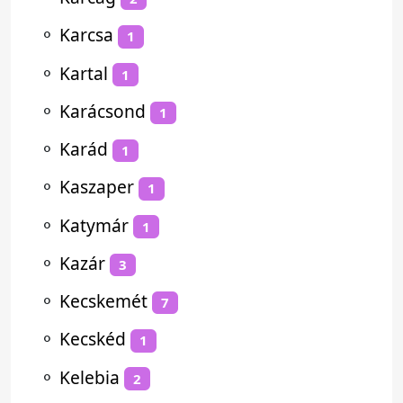
⚬
Karcsa
1
⚬
Kartal
1
⚬
Karácsond
1
⚬
Karád
1
⚬
Kaszaper
1
⚬
Katymár
1
⚬
Kazár
3
⚬
Kecskemét
7
⚬
Kecskéd
1
⚬
Kelebia
2