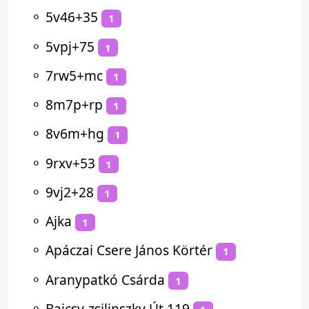
⚬
5v46+35
1
⚬
5vpj+75
1
⚬
7rw5+mc
1
⚬
8m7p+rp
1
⚬
8v6m+hg
1
⚬
9rxv+53
1
⚬
9vj2+28
1
⚬
Ajka
1
⚬
Apáczai Csere János Körtér
1
⚬
Aranypatkó Csárda
1
⚬
Bajcsy-zsilinszky Út 119