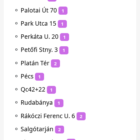
⚬
Palotai Út 70
1
⚬
Park Utca 15
1
⚬
Perkáta U. 20
1
⚬
Petőfi Stny. 3
1
⚬
Platán Tér
2
⚬
Pécs
1
⚬
Qc42+22
1
⚬
Rudabánya
1
⚬
Rákóczi Ferenc U. 6
2
⚬
Salgótarján
2