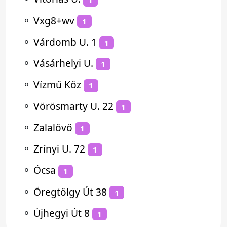
⚬
Vxg8+wv
1
⚬
Várdomb U. 1
1
⚬
Vásárhelyi U.
1
⚬
Vízmű Köz
1
⚬
Vörösmarty U. 22
1
⚬
Zalalövő
1
⚬
Zrínyi U. 72
1
⚬
Ócsa
1
⚬
Öregtölgy Út 38
1
⚬
Újhegyi Út 8
1