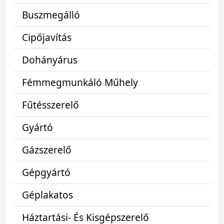
Buszmegálló
Cipőjavítás
Dohányárus
Fémmegmunkáló Műhely
Fűtésszerelő
Gyártó
Gázszerelő
Gépgyártó
Géplakatos
Háztartási- És Kisgépszerelő