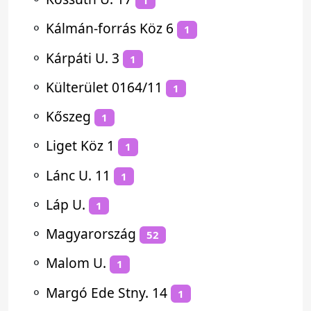
1
⚬
Kálmán-forrás Köz 6
1
⚬
Kárpáti U. 3
1
⚬
Külterület 0164/11
1
⚬
Kőszeg
1
⚬
Liget Köz 1
1
⚬
Lánc U. 11
1
⚬
Láp U.
1
⚬
Magyarország
52
⚬
Malom U.
1
⚬
Margó Ede Stny. 14
1