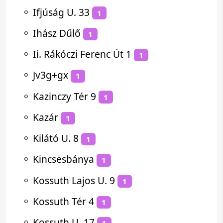
⚬
Ifjúság U. 33
1
⚬
Ihász Dűlő
1
⚬
Ii. Rákóczi Ferenc Út 1
1
⚬
Jv3g+gx
1
⚬
Kazinczy Tér 9
1
⚬
Kazár
1
⚬
Kilátó U. 8
1
⚬
Kincsesbánya
1
⚬
Kossuth Lajos U. 9
1
⚬
Kossuth Tér 4
1
⚬
Kossuth U. 17