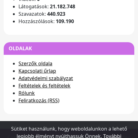
Látogatások:
21.182.748
Szavazatok:
440.923
Hozzászólások:
109.190
OLDALAK
Szerzők oldala
Kapcsolati űrlap
Adatvédelmi szabályzat
Feltételek és feltételek
Rólunk
Feliratkozás (RSS)
Sütiket használunk, hogy weboldalunkon a lehető
legjobb élményt nyújthassuk Önnek.
További
Copyright (c) 2026 - www.dusterhungary.hu - Minden