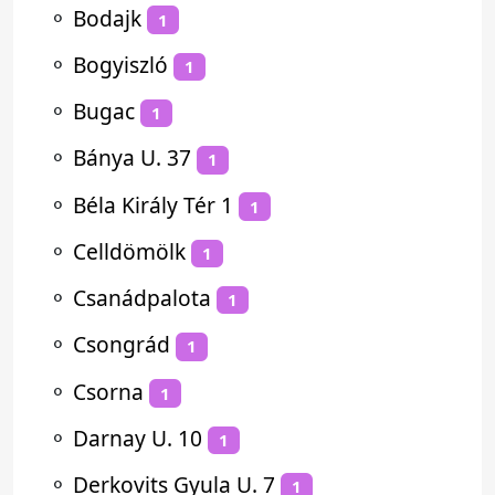
⚬
Bodajk
1
⚬
Bogyiszló
1
⚬
Bugac
1
⚬
Bánya U. 37
1
⚬
Béla Király Tér 1
1
⚬
Celldömölk
1
⚬
Csanádpalota
1
⚬
Csongrád
1
⚬
Csorna
1
⚬
Darnay U. 10
1
⚬
Derkovits Gyula U. 7
1