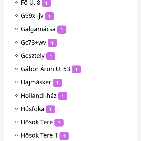
⚬
Fő U. 8
1
⚬
G99x+jv
1
⚬
Galgamácsa
1
⚬
Gc73+wv
1
⚬
Gesztely
1
⚬
Gábor Áron U. 53
1
⚬
Hajmáskér
1
⚬
Hollandi-ház
1
⚬
Húsfoka
1
⚬
Hősök Tere
1
⚬
Hősök Tere 1
1