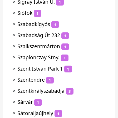
⚬
Sigray István U.
1
⚬
Siófok
1
⚬
Szabadkígyós
1
⚬
Szabadság Út 232
1
⚬
Szalkszentmárton
1
⚬
Szaplonczay Stny.
1
⚬
Szent István Park 1
1
⚬
Szentendre
1
⚬
Szentkirályszabadja
3
⚬
Sárvár
1
⚬
Sátoraljaújhely
1