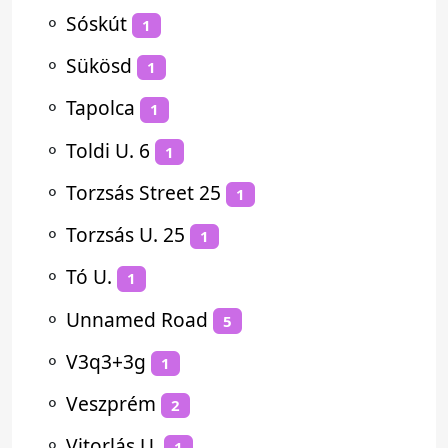
⚬
Sóskút
1
⚬
Sükösd
1
⚬
Tapolca
1
⚬
Toldi U. 6
1
⚬
Torzsás Street 25
1
⚬
Torzsás U. 25
1
⚬
Tó U.
1
⚬
Unnamed Road
5
⚬
V3q3+3g
1
⚬
Veszprém
2
⚬
Vitorlás U.
1