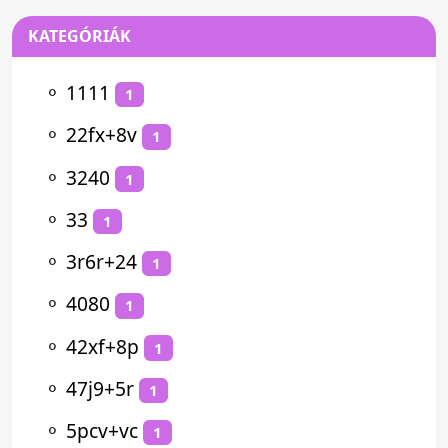
KATEGÓRIÁK
⚬
1111
1
⚬
22fx+8v
1
⚬
3240
1
⚬
33
1
⚬
3r6r+24
1
⚬
4080
1
⚬
42xf+8p
1
⚬
47j9+5r
1
⚬
5pcv+vc
1