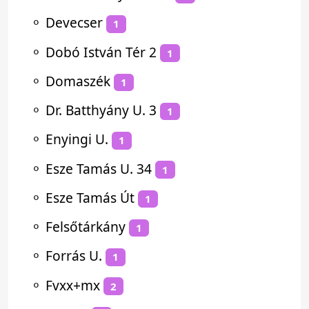
⚬
Devecser
1
⚬
Dobó István Tér 2
1
⚬
Domaszék
1
⚬
Dr. Batthyány U. 3
1
⚬
Enyingi U.
1
⚬
Esze Tamás U. 34
1
⚬
Esze Tamás Út
1
⚬
Felsőtárkány
1
⚬
Forrás U.
1
⚬
Fvxx+mx
2