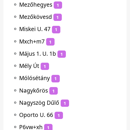
⚬
Mezőhegyes
1
⚬
Mezőkövesd
1
⚬
Miskei U. 47
1
⚬
Mxch+m7
1
⚬
Május 1. U. 1b
1
⚬
Mély Út
1
⚬
Mólósétány
1
⚬
Nagykőrös
1
⚬
Nagyszög Dűlő
1
⚬
Oporto U. 66
1
⚬
P6vw+xh
1