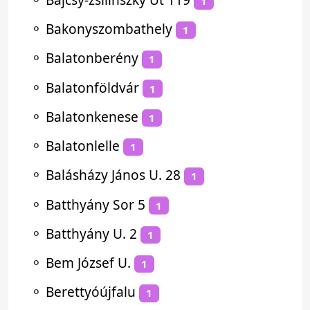
1
⚬
Bakonyszombathely
1
⚬
Balatonberény
1
⚬
Balatonföldvár
1
⚬
Balatonkenese
1
⚬
Balatonlelle
1
⚬
Balásházy János U. 28
1
⚬
Batthyány Sor 5
1
⚬
Batthyány U. 2
1
⚬
Bem József U.
1
⚬
Berettyóújfalu
1