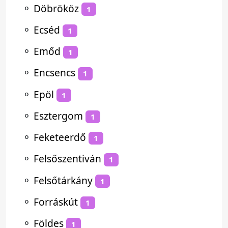
⚬
Döbrököz
1
⚬
Ecséd
1
⚬
Emőd
1
⚬
Encsencs
1
⚬
Epöl
1
⚬
Esztergom
1
⚬
Feketeerdő
1
⚬
Felsőszentiván
1
⚬
Felsőtárkány
1
⚬
Forráskút
1
⚬
Földes
1