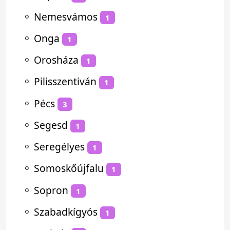
⚬
Nemesvámos
1
⚬
Onga
1
⚬
Orosháza
1
⚬
Pilisszentiván
1
⚬
Pécs
3
⚬
Segesd
1
⚬
Seregélyes
1
⚬
Somoskőújfalu
1
⚬
Sopron
1
⚬
Szabadkígyós
1