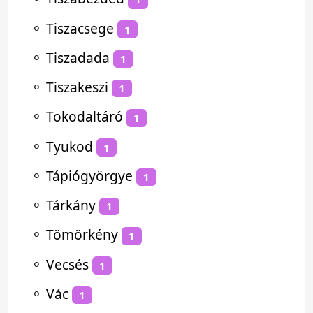
⚬
Tiszacsege
1
⚬
Tiszadada
1
⚬
Tiszakeszi
1
⚬
Tokodaltáró
1
⚬
Tyukod
1
⚬
Tápiógyörgye
1
⚬
Tárkány
1
⚬
Tömörkény
1
⚬
Vecsés
1
⚬
Vác
1