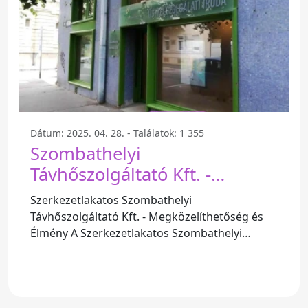
Dátum: 2025. 04. 28. - Találatok: 1 355
Szombathelyi
Távhőszolgáltató Kft. -
Szombathely
Szerkezetlakatos Szombathelyi
Távhőszolgáltató Kft. - Megközelíthetőség és
Élmény A Szerkezetlakatos Szombathelyi
Távhőszolgáltató Kft. fontos szerepet