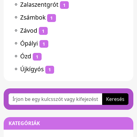
⚬
Zalaszentgrót
1
⚬
Zsámbok
1
⚬
Závod
1
⚬
Ópályi
1
⚬
Ózd
1
⚬
Újkígyós
1
Keresés
KATEGÓRIÁK