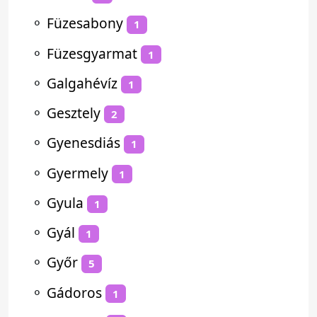
⚬
Füzesabony
1
⚬
Füzesgyarmat
1
⚬
Galgahévíz
1
⚬
Gesztely
2
⚬
Gyenesdiás
1
⚬
Gyermely
1
⚬
Gyula
1
⚬
Gyál
1
⚬
Győr
5
⚬
Gádoros
1