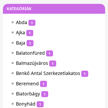
KATEGÓRIÁK
⚬
Abda
1
⚬
Ajka
1
⚬
Baja
1
⚬
Balatonfüred
1
⚬
Balmazújváros
1
⚬
Benkő Antal Szerkezetlakatos
1
⚬
Beremend
1
⚬
Biatorbágy
1
⚬
Bonyhád
1