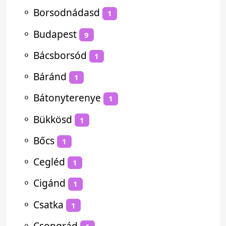
⚬
Borsodnádasd
1
⚬
Budapest
9
⚬
Bácsborsód
1
⚬
Báránd
1
⚬
Bátonyterenye
1
⚬
Bükkösd
1
⚬
Bőcs
1
⚬
Cegléd
1
⚬
Cigánd
1
⚬
Csatka
1
⚬
Csongrád