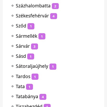
⚬
Százhalombatta
2
⚬
Székesfehérvár
4
⚬
Sződ
1
⚬
Sármellék
1
⚬
Sárvár
3
⚬
Sásd
1
⚬
Sátoraljaújhely
1
⚬
Tardos
1
⚬
Tata
1
⚬
Tatabánya
4
⚬
Tiszabezdéd
1