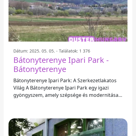
Dátum: 2025. 05. 05. - Találatok: 1 376
Bátonyterenye Ipari Park -
Bátonyterenye
Bátonyterenye Ipari Park: A Szerkezetlakatos
Világ A Bátonyterenye Ipari Park egy igazi
gyöngyszem, amely szépsége és modernitása
miatt sok látogatót vonz.