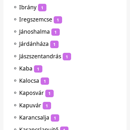
⚬
Ibrány
1
⚬
Iregszemcse
1
⚬
Jánoshalma
1
⚬
Járdánháza
1
⚬
Jászszentandrás
1
⚬
Kaba
1
⚬
Kalocsa
1
⚬
Kaposvár
1
⚬
Kapuvár
1
⚬
Karancsalja
1
⚬
Karancslapujtő