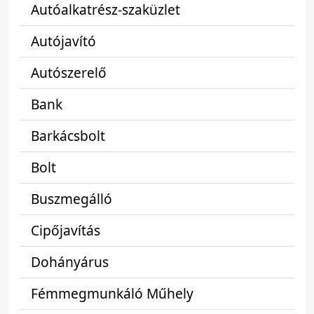
Autóalkatrész-szaküzlet
Autójavító
Autószerelő
Bank
Barkácsbolt
Bolt
Buszmegálló
Cipőjavítás
Dohányárus
Fémmegmunkáló Műhely