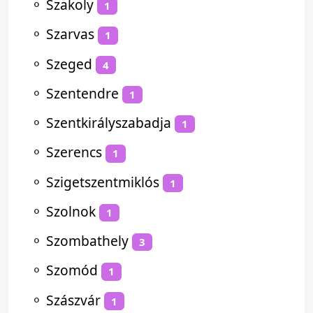
⚬
Szakoly
1
⚬
Szarvas
1
⚬
Szeged
4
⚬
Szentendre
1
⚬
Szentkirályszabadja
1
⚬
Szerencs
1
⚬
Szigetszentmiklós
1
⚬
Szolnok
1
⚬
Szombathely
3
⚬
Szomód
1
⚬
Szászvár
1