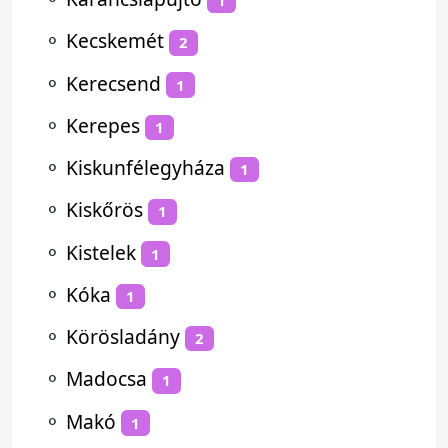
1
⚬
Kecskemét
2
⚬
Kerecsend
1
⚬
Kerepes
1
⚬
Kiskunfélegyháza
1
⚬
Kiskőrös
1
⚬
Kistelek
1
⚬
Kóka
1
⚬
Körösladány
2
⚬
Madocsa
1
⚬
Makó
1