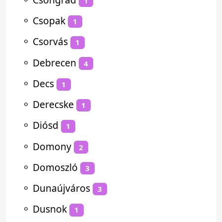
1
⚬
Csopak
1
⚬
Csorvás
1
⚬
Debrecen
4
⚬
Decs
1
⚬
Derecske
1
⚬
Diósd
1
⚬
Domony
2
⚬
Domoszló
3
⚬
Dunaújváros
3
⚬
Dusnok
1