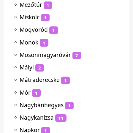
⚬
Mezőtúr
1
⚬
Miskolc
1
⚬
Mogyoród
1
⚬
Monok
1
⚬
Mosonmagyaróvár
7
⚬
Mályi
2
⚬
Mátraderecske
1
⚬
Mór
1
⚬
Nagybánhegyes
1
⚬
Nagykanizsa
11
⚬
Napkor
1