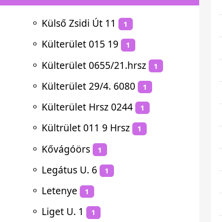
⚬
Külső Zsidi Út 11
1
⚬
Külterület 015 19
1
⚬
Külterület 0655/21.hrsz
1
⚬
Külterület 29/4. 6080
1
⚬
Külterület Hrsz 0244
1
⚬
Kültrület 011 9 Hrsz
1
⚬
Kővágóörs
1
⚬
Legátus U. 6
1
⚬
Letenye
1
⚬
Liget U. 1
1