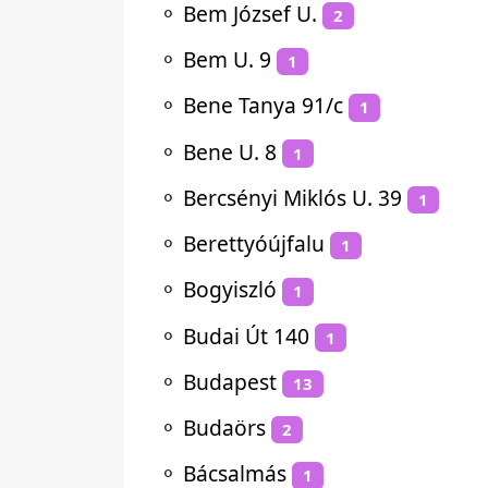
⚬
Bem József U.
2
⚬
Bem U. 9
1
⚬
Bene Tanya 91/c
1
⚬
Bene U. 8
1
⚬
Bercsényi Miklós U. 39
1
⚬
Berettyóújfalu
1
⚬
Bogyiszló
1
⚬
Budai Út 140
1
⚬
Budapest
13
⚬
Budaörs
2
⚬
Bácsalmás
1