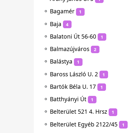
⚬
Bagamér
1
⚬
Baja
4
⚬
Balatoni Út 56-60
1
⚬
Balmazújváros
2
⚬
Balástya
1
⚬
Baross László U. 2
1
⚬
Bartók Béla U. 17
1
⚬
Batthyányi Út
1
⚬
Belterület 521 4. Hrsz
1
⚬
Belterület Egyéb 2122/45
1