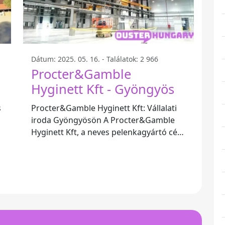
Dátum: 2025. 05. 16. - Találatok: 2 966
Procter&Gamble
Hyginett Kft - Gyöngyös
s
Procter&Gamble Hyginett Kft: Vállalati
iroda Gyöngyösön A Procter&Gamble
Hyginett Kft, a neves pelenkagyártó cég,
Gyöngyös városában található, ahol
nemcsak a