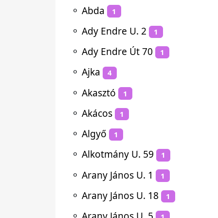
⚬
Abda
1
⚬
Ady Endre U. 2
1
⚬
Ady Endre Út 70
1
⚬
Ajka
4
⚬
Akasztó
1
⚬
Akácos
1
⚬
Algyő
1
⚬
Alkotmány U. 59
1
⚬
Arany János U. 1
1
⚬
Arany János U. 18
1
⚬
Arany János U. 5
1