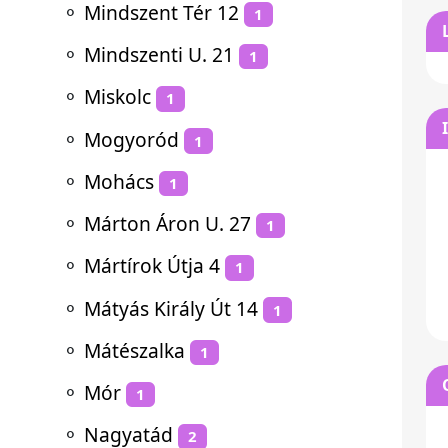
⚬
Mindszent Tér 12
1
⚬
Mindszenti U. 21
1
⚬
Miskolc
1
⚬
Mogyoród
1
⚬
Mohács
1
⚬
Márton Áron U. 27
1
⚬
Mártírok Útja 4
1
⚬
Mátyás Király Út 14
1
⚬
Mátészalka
1
⚬
Mór
1
⚬
Nagyatád
2