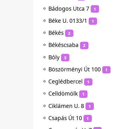
⚬
Bádogos Utca 7
1
⚬
Béke U. 0133/1
1
⚬
Békés
2
⚬
Békéscsaba
2
⚬
Bóly
3
⚬
Böszörményi Út 100
1
⚬
Ceglédbercel
1
⚬
Celldömölk
1
⚬
Ciklámen U. 8
1
⚬
Csapás Út 10
1