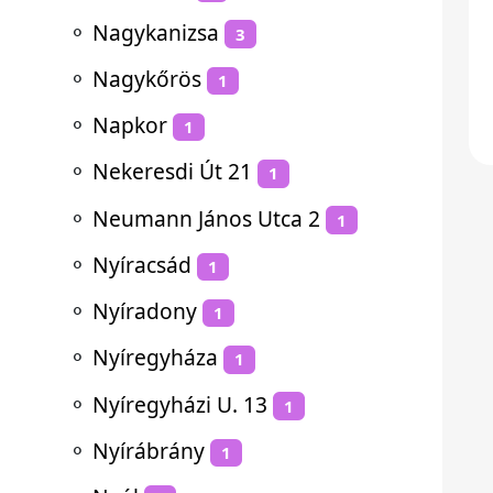
⚬
Nagykanizsa
3
⚬
Nagykőrös
1
⚬
Napkor
1
⚬
Nekeresdi Út 21
1
⚬
Neumann János Utca 2
1
⚬
Nyíracsád
1
⚬
Nyíradony
1
⚬
Nyíregyháza
1
⚬
Nyíregyházi U. 13
1
⚬
Nyírábrány
1