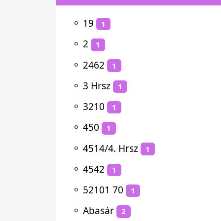
⚬
19
1
⚬
2
1
⚬
2462
1
⚬
3 Hrsz
1
⚬
3210
1
⚬
450
1
⚬
4514/4. Hrsz
1
⚬
4542
1
⚬
52101 70
1
⚬
Abasár
2