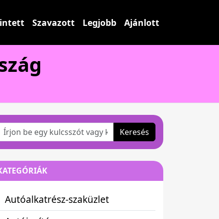
intett
Szavazott
Legjobb
Ajánlott
rszág
Keresés
KATEGÓRIÁK
Autóalkatrész-szaküzlet