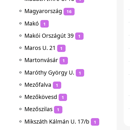
⚬
Magyarország
16
⚬
Makó
1
⚬
Makói Országút 39
1
⚬
Maros U. 21
1
⚬
Martonvásár
1
⚬
Maróthy György U.
1
⚬
Mezőfalva
1
⚬
Mezőkövesd
1
⚬
Mezőszilas
1
⚬
Mikszáth Kálmán U. 17/b
1