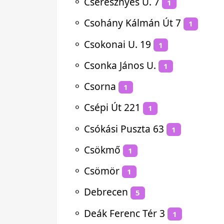
⚬
Cseresznyés U. 7
1
⚬
Csohány Kálmán Út 7
1
⚬
Csokonai U. 19
1
⚬
Csonka János U.
1
⚬
Csorna
1
⚬
Csépi Út 221
1
⚬
Csókási Puszta 63
1
⚬
Csökmő
1
⚬
Csömör
1
⚬
Debrecen
5
⚬
Deák Ferenc Tér 3
1