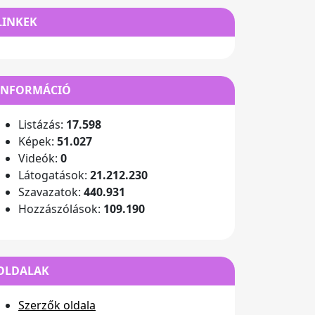
LINKEK
INFORMÁCIÓ
Listázás:
17.598
Képek:
51.027
Videók:
0
Látogatások:
21.212.230
Szavazatok:
440.931
Hozzászólások:
109.190
OLDALAK
Szerzők oldala