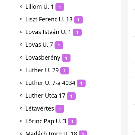
⚬
Liliom U. 1
1
⚬
Liszt Ferenc U. 13
1
⚬
Lovas István U. 1
1
⚬
Lovas U. 7
1
⚬
Lovasberény
1
⚬
Luther U. 29
1
⚬
Luther U. 7-a 4034
1
⚬
Luther Utca 17
1
⚬
Létavértes
1
⚬
Lőrinc Pap U. 3
1
⚬
Madách Imre U. 18
1