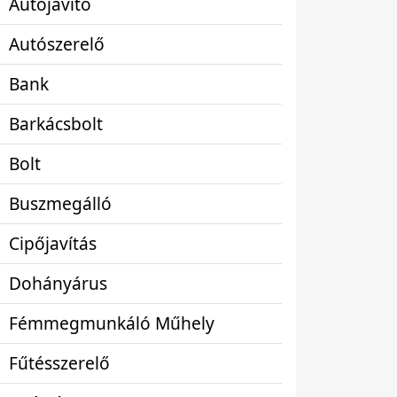
Autójavító
Autószerelő
Bank
Barkácsbolt
Bolt
Buszmegálló
Cipőjavítás
Dohányárus
Fémmegmunkáló Műhely
Fűtésszerelő