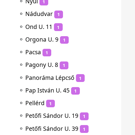
⚬
Nyúl
1
⚬
Nádudvar
1
⚬
Ond U. 11
1
⚬
Orgona U. 9
1
⚬
Pacsa
1
⚬
Pagony U. 8
1
⚬
Panoráma Lépcső
1
⚬
Pap István U. 45
1
⚬
Pellérd
1
⚬
Petőfi Sándor U. 19
1
⚬
Petőfi Sándor U. 39
1