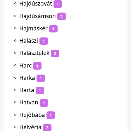
⚬
Hajdúszovát
1
⚬
Hajdúsámson
2
⚬
Hajmáskér
1
⚬
Halászi
1
⚬
Halásztelek
2
⚬
Harc
1
⚬
Harka
1
⚬
Harta
1
⚬
Hatvan
1
⚬
Hejőbába
1
⚬
Helvécia
2