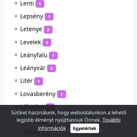
⚬
Lenti
1
⚬
Lepsény
1
⚬
Letenye
2
⚬
Levelek
1
⚬
Leányfalu
1
⚬
Leányvár
1
⚬
Litér
1
⚬
Lovasberény
1
⚬
Lábatlan
1
Sütiket használunk, hogy weboldalunkon a lehető
⚬
Lábod
legjobb élményt nyújthassuk Önnek.
További
1
információk
Egyetértek
⚬
Lébény
1