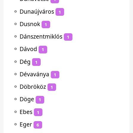
⚬
Dunaújváros
1
⚬
Dusnok
1
⚬
Dánszentmiklós
1
⚬
Dávod
1
⚬
Dég
1
⚬
Dévaványa
1
⚬
Döbrököz
1
⚬
Döge
1
⚬
Ebes
1
⚬
Eger
6