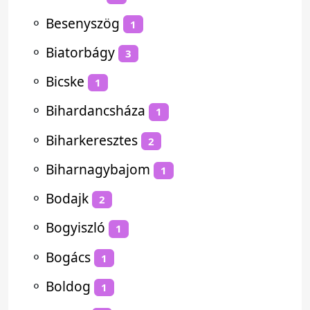
⚬
Besenyszög
1
⚬
Biatorbágy
3
⚬
Bicske
1
⚬
Bihardancsháza
1
⚬
Biharkeresztes
2
⚬
Biharnagybajom
1
⚬
Bodajk
2
⚬
Bogyiszló
1
⚬
Bogács
1
⚬
Boldog
1