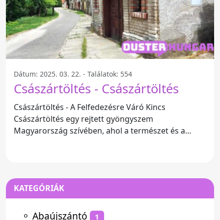
Dátum: 2025. 03. 22. - Találatok: 554
Császártöltés - Császártöltés
Császártöltés - A Felfedezésre Váró Kincs
Császártöltés egy rejtett gyöngyszem
Magyarország szívében, ahol a természet és a
kulturális örökség találkozik. A
KATEGÓRIÁK
⚬
Abaújszántó
1