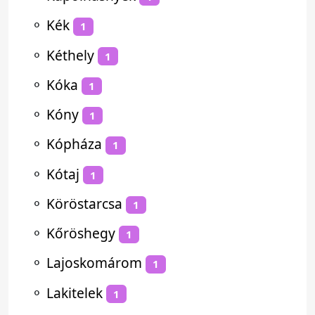
⚬
Kék
1
⚬
Kéthely
1
⚬
Kóka
1
⚬
Kóny
1
⚬
Kópháza
1
⚬
Kótaj
1
⚬
Köröstarcsa
1
⚬
Kőröshegy
1
⚬
Lajoskomárom
1
⚬
Lakitelek
1