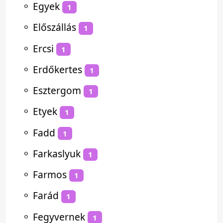
⚬
Egyek
1
⚬
Előszállás
1
⚬
Ercsi
1
⚬
Erdőkertes
1
⚬
Esztergom
1
⚬
Etyek
1
⚬
Fadd
1
⚬
Farkaslyuk
1
⚬
Farmos
1
⚬
Farád
1
⚬
Fegyvernek
1