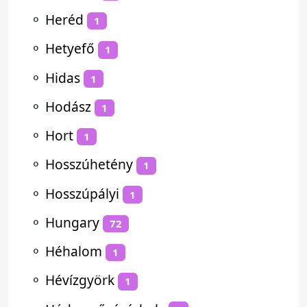
⚬
Heréd
1
⚬
Hetyefő
1
⚬
Hidas
1
⚬
Hodász
1
⚬
Hort
1
⚬
Hosszúhetény
1
⚬
Hosszúpályi
1
⚬
Hungary
72
⚬
Héhalom
1
⚬
Hévízgyörk
1