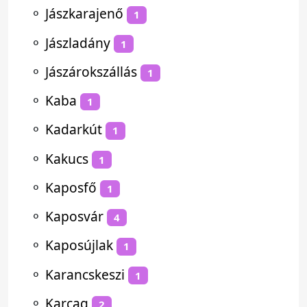
⚬
Jászkarajenő
1
⚬
Jászladány
1
⚬
Jászárokszállás
1
⚬
Kaba
1
⚬
Kadarkút
1
⚬
Kakucs
1
⚬
Kaposfő
1
⚬
Kaposvár
4
⚬
Kaposújlak
1
⚬
Karancskeszi
1
⚬
Karcag
2