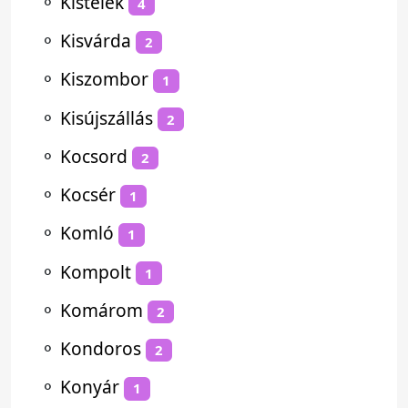
⚬
Kistelek
4
⚬
Kisvárda
2
⚬
Kiszombor
1
⚬
Kisújszállás
2
⚬
Kocsord
2
⚬
Kocsér
1
⚬
Komló
1
⚬
Kompolt
1
⚬
Komárom
2
⚬
Kondoros
2
⚬
Konyár
1