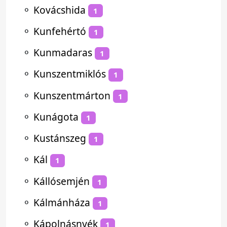
⚬
Kovácshida
1
⚬
Kunfehértó
1
⚬
Kunmadaras
1
⚬
Kunszentmiklós
1
⚬
Kunszentmárton
1
⚬
Kunágota
1
⚬
Kustánszeg
1
⚬
Kál
1
⚬
Kállósemjén
1
⚬
Kálmánháza
1
⚬
Kápolnásnyék
1