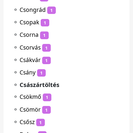
⚬
Csongrád
1
⚬
Csopak
1
⚬
Csorna
1
⚬
Csorvás
1
⚬
Csákvár
1
⚬
Csány
1
⚬
Császártöltés
⚬
Csökmő
1
⚬
Csömör
1
⚬
Csősz
1