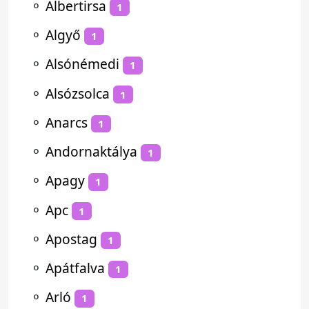
⚬
Albertirsa
1
⚬
Algyő
1
⚬
Alsónémedi
1
⚬
Alsózsolca
1
⚬
Anarcs
1
⚬
Andornaktálya
1
⚬
Apagy
1
⚬
Apc
1
⚬
Apostag
1
⚬
Apátfalva
1
⚬
Arló
1