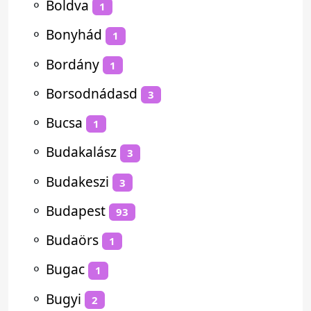
⚬
Boldva
1
⚬
Bonyhád
1
⚬
Bordány
1
⚬
Borsodnádasd
3
⚬
Bucsa
1
⚬
Budakalász
3
⚬
Budakeszi
3
⚬
Budapest
93
⚬
Budaörs
1
⚬
Bugac
1
⚬
Bugyi
2