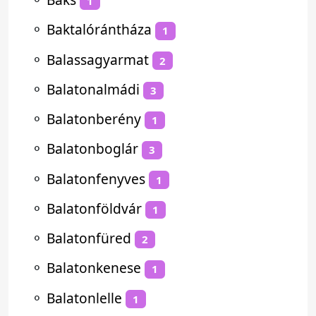
1
⚬
Baktalórántháza
1
⚬
Balassagyarmat
2
⚬
Balatonalmádi
3
⚬
Balatonberény
1
⚬
Balatonboglár
3
⚬
Balatonfenyves
1
⚬
Balatonföldvár
1
⚬
Balatonfüred
2
⚬
Balatonkenese
1
⚬
Balatonlelle
1