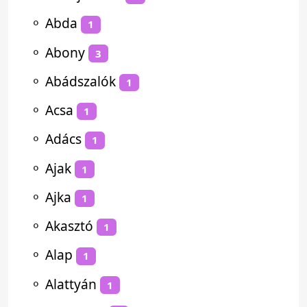
⚬
Abda
1
⚬
Abony
3
⚬
Abádszalók
1
⚬
Acsa
1
⚬
Adács
1
⚬
Ajak
1
⚬
Ajka
1
⚬
Akasztó
1
⚬
Alap
1
⚬
Alattyán
1