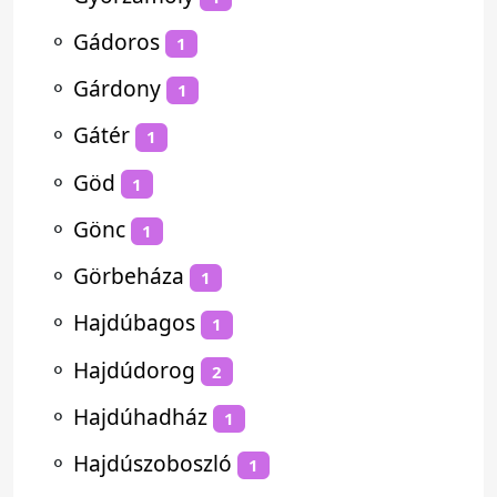
⚬
Gádoros
1
⚬
Gárdony
1
⚬
Gátér
1
⚬
Göd
1
⚬
Gönc
1
⚬
Görbeháza
1
⚬
Hajdúbagos
1
⚬
Hajdúdorog
2
⚬
Hajdúhadház
1
⚬
Hajdúszoboszló
1