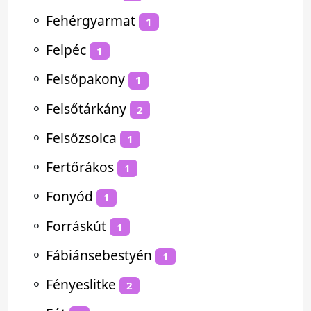
⚬
Fehérgyarmat
1
⚬
Felpéc
1
⚬
Felsőpakony
1
⚬
Felsőtárkány
2
⚬
Felsőzsolca
1
⚬
Fertőrákos
1
⚬
Fonyód
1
⚬
Forráskút
1
⚬
Fábiánsebestyén
1
⚬
Fényeslitke
2