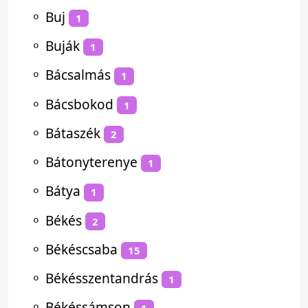
⚬
Buj
1
⚬
Buják
1
⚬
Bácsalmás
1
⚬
Bácsbokod
1
⚬
Bátaszék
2
⚬
Bátonyterenye
1
⚬
Bátya
1
⚬
Békés
2
⚬
Békéscsaba
15
⚬
Békésszentandrás
1
⚬
Békéssámson