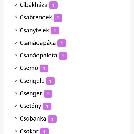
⚬
Cibakháza
1
⚬
Csabrendek
1
⚬
Csanytelek
1
⚬
Csanádapáca
1
⚬
Csanádpalota
1
⚬
Csemő
1
⚬
Csengele
1
⚬
Csenger
1
⚬
Csetény
1
⚬
Csobánka
1
⚬
Csokor
1