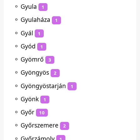
⚬
Gyula
1
⚬
Gyulaháza
1
⚬
Gyál
1
⚬
Gyód
1
⚬
Gyömrő
3
⚬
Gyöngyös
2
⚬
Gyöngyöstarján
1
⚬
Gyönk
1
⚬
Győr
10
⚬
Győrszemere
2
⚬
Győrzámoly
1