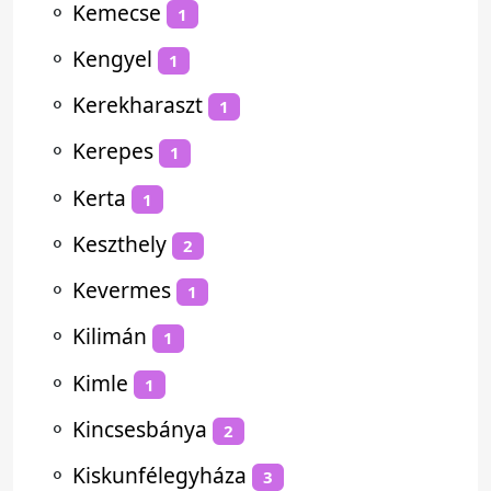
⚬
Kemecse
1
⚬
Kengyel
1
⚬
Kerekharaszt
1
⚬
Kerepes
1
⚬
Kerta
1
⚬
Keszthely
2
⚬
Kevermes
1
⚬
Kilimán
1
⚬
Kimle
1
⚬
Kincsesbánya
2
⚬
Kiskunfélegyháza
3