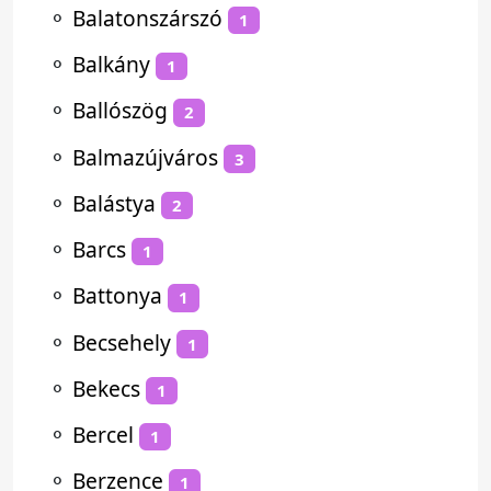
⚬
Balatonszárszó
1
⚬
Balkány
1
⚬
Ballószög
2
⚬
Balmazújváros
3
⚬
Balástya
2
⚬
Barcs
1
⚬
Battonya
1
⚬
Becsehely
1
⚬
Bekecs
1
⚬
Bercel
1
⚬
Berzence
1