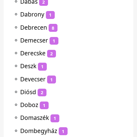
⚬
Dabas
2
⚬
Dabrony
1
⚬
Debrecen
8
⚬
Demecser
1
⚬
Derecske
2
⚬
Deszk
1
⚬
Devecser
1
⚬
Diósd
2
⚬
Doboz
1
⚬
Domaszék
1
⚬
Dombegyház
1