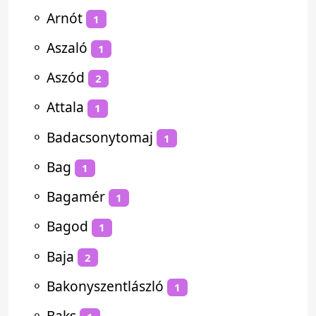
⚬
Arnót
1
⚬
Aszaló
1
⚬
Aszód
2
⚬
Attala
1
⚬
Badacsonytomaj
1
⚬
Bag
1
⚬
Bagamér
1
⚬
Bagod
1
⚬
Baja
2
⚬
Bakonyszentlászló
1
⚬
Baks