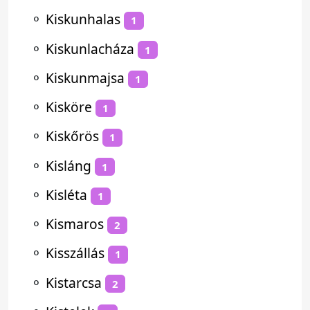
⚬
Kiskunhalas
1
⚬
Kiskunlacháza
1
⚬
Kiskunmajsa
1
⚬
Kisköre
1
⚬
Kiskőrös
1
⚬
Kisláng
1
⚬
Kisléta
1
⚬
Kismaros
2
⚬
Kisszállás
1
⚬
Kistarcsa
2