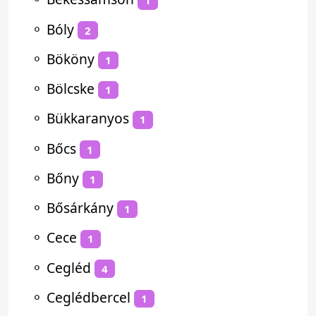
1
⚬
Bóly
2
⚬
Bököny
1
⚬
Bölcske
1
⚬
Bükkaranyos
1
⚬
Bőcs
1
⚬
Bőny
1
⚬
Bősárkány
1
⚬
Cece
1
⚬
Cegléd
4
⚬
Ceglédbercel
1