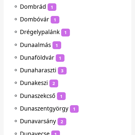
⚬
Dombrád
1
⚬
Dombóvár
1
⚬
Drégelypalánk
1
⚬
Dunaalmás
1
⚬
Dunaföldvár
1
⚬
Dunaharaszti
3
⚬
Dunakeszi
2
⚬
Dunaszekcső
1
⚬
Dunaszentgyörgy
1
⚬
Dunavarsány
2
⚬
Dunavecse
1