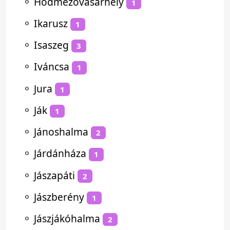
⚬
Hódmezővásárhely
1
⚬
Ikarusz
1
⚬
Isaszeg
3
⚬
Iváncsa
1
⚬
Jura
1
⚬
Ják
1
⚬
Jánoshalma
2
⚬
Járdánháza
1
⚬
Jászapáti
2
⚬
Jászberény
1
⚬
Jászjákóhalma
2