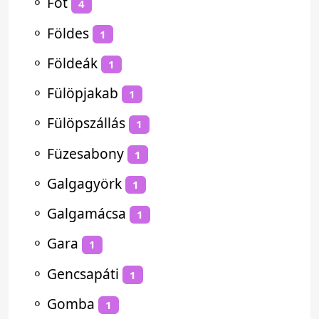
⚬
Fót
4
⚬
Földes
1
⚬
Földeák
1
⚬
Fülöpjakab
1
⚬
Fülöpszállás
1
⚬
Füzesabony
1
⚬
Galgagyörk
1
⚬
Galgamácsa
1
⚬
Gara
1
⚬
Gencsapáti
1
⚬
Gomba
1