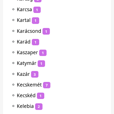
⚬
Karcsa
1
⚬
Kartal
1
⚬
Karácsond
1
⚬
Karád
1
⚬
Kaszaper
1
⚬
Katymár
1
⚬
Kazár
3
⚬
Kecskemét
7
⚬
Kecskéd
1
⚬
Kelebia
2