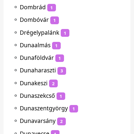
⚬
Dombrád
1
⚬
Dombóvár
1
⚬
Drégelypalánk
1
⚬
Dunaalmás
1
⚬
Dunaföldvár
1
⚬
Dunaharaszti
3
⚬
Dunakeszi
2
⚬
Dunaszekcső
1
⚬
Dunaszentgyörgy
1
⚬
Dunavarsány
2
⚬
Dunavecse
1