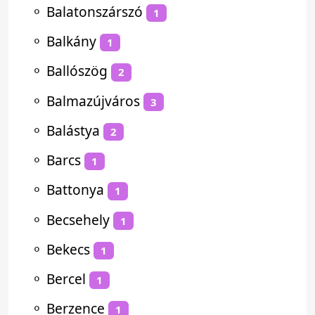
⚬
Balatonszárszó
1
⚬
Balkány
1
⚬
Ballószög
2
⚬
Balmazújváros
3
⚬
Balástya
2
⚬
Barcs
1
⚬
Battonya
1
⚬
Becsehely
1
⚬
Bekecs
1
⚬
Bercel
1
⚬
Berzence
1