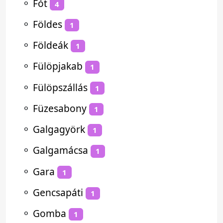
⚬
Fót
4
⚬
Földes
1
⚬
Földeák
1
⚬
Fülöpjakab
1
⚬
Fülöpszállás
1
⚬
Füzesabony
1
⚬
Galgagyörk
1
⚬
Galgamácsa
1
⚬
Gara
1
⚬
Gencsapáti
1
⚬
Gomba
1