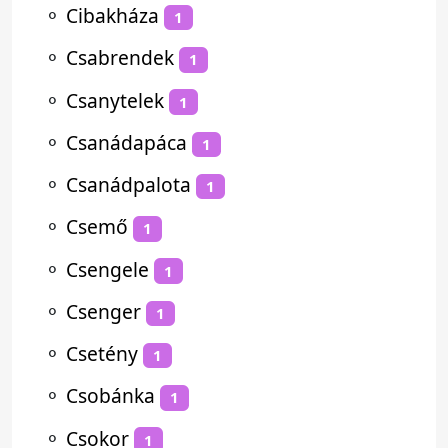
⚬
Cibakháza
1
⚬
Csabrendek
1
⚬
Csanytelek
1
⚬
Csanádapáca
1
⚬
Csanádpalota
1
⚬
Csemő
1
⚬
Csengele
1
⚬
Csenger
1
⚬
Csetény
1
⚬
Csobánka
1
⚬
Csokor
1