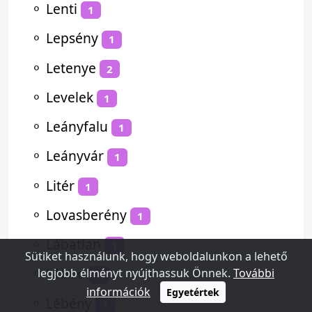
⚬
Lenti
1
⚬
Lepsény
1
⚬
Letenye
2
⚬
Levelek
1
⚬
Leányfalu
1
⚬
Leányvár
1
⚬
Litér
1
⚬
Lovasberény
1
⚬
Lábatlan
1
Sütiket használunk, hogy weboldalunkon a lehető
⚬
Lábod
legjobb élményt nyújthassuk Önnek.
További
1
információk
Egyetértek
⚬
Lébény
1