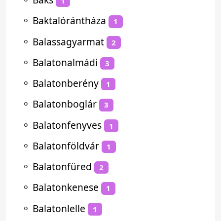
1
⚬
Baktalórántháza
1
⚬
Balassagyarmat
2
⚬
Balatonalmádi
3
⚬
Balatonberény
1
⚬
Balatonboglár
3
⚬
Balatonfenyves
1
⚬
Balatonföldvár
1
⚬
Balatonfüred
2
⚬
Balatonkenese
1
⚬
Balatonlelle
1