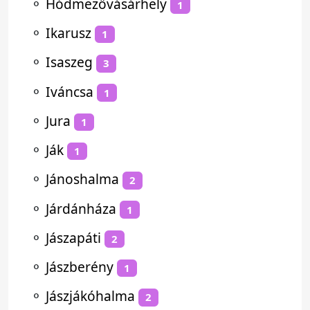
⚬
Hódmezővásárhely
1
⚬
Ikarusz
1
⚬
Isaszeg
3
⚬
Iváncsa
1
⚬
Jura
1
⚬
Ják
1
⚬
Jánoshalma
2
⚬
Járdánháza
1
⚬
Jászapáti
2
⚬
Jászberény
1
⚬
Jászjákóhalma
2