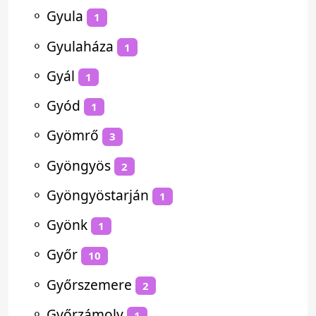
⚬
Gyula
1
⚬
Gyulaháza
1
⚬
Gyál
1
⚬
Gyód
1
⚬
Gyömrő
3
⚬
Gyöngyös
2
⚬
Gyöngyöstarján
1
⚬
Gyönk
1
⚬
Győr
10
⚬
Győrszemere
2
⚬
Győrzámoly
1