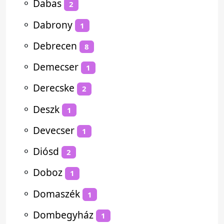
⚬
Dabas
2
⚬
Dabrony
1
⚬
Debrecen
8
⚬
Demecser
1
⚬
Derecske
2
⚬
Deszk
1
⚬
Devecser
1
⚬
Diósd
2
⚬
Doboz
1
⚬
Domaszék
1
⚬
Dombegyház
1