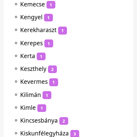
⚬
Kemecse
1
⚬
Kengyel
1
⚬
Kerekharaszt
1
⚬
Kerepes
1
⚬
Kerta
1
⚬
Keszthely
2
⚬
Kevermes
1
⚬
Kilimán
1
⚬
Kimle
1
⚬
Kincsesbánya
2
⚬
Kiskunfélegyháza
3