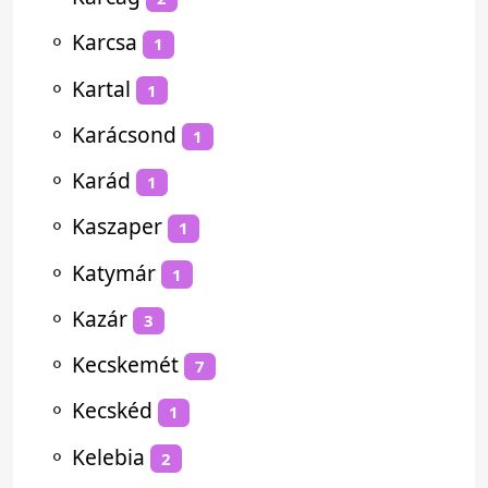
⚬
Karcsa
1
⚬
Kartal
1
⚬
Karácsond
1
⚬
Karád
1
⚬
Kaszaper
1
⚬
Katymár
1
⚬
Kazár
3
⚬
Kecskemét
7
⚬
Kecskéd
1
⚬
Kelebia
2