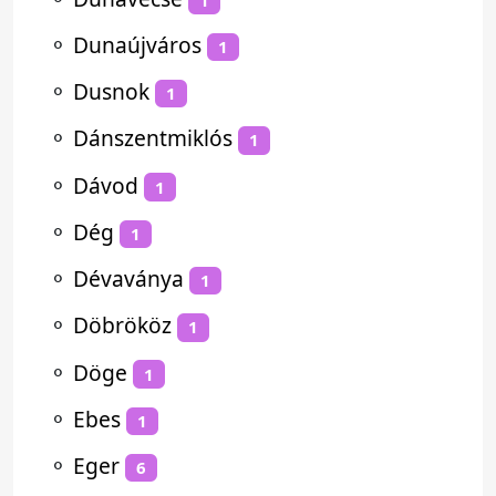
⚬
Dunaújváros
1
⚬
Dusnok
1
⚬
Dánszentmiklós
1
⚬
Dávod
1
⚬
Dég
1
⚬
Dévaványa
1
⚬
Döbrököz
1
⚬
Döge
1
⚬
Ebes
1
⚬
Eger
6