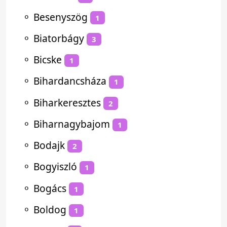
⚬
Besenyszög
1
⚬
Biatorbágy
3
⚬
Bicske
1
⚬
Bihardancsháza
1
⚬
Biharkeresztes
2
⚬
Biharnagybajom
1
⚬
Bodajk
2
⚬
Bogyiszló
1
⚬
Bogács
1
⚬
Boldog
1