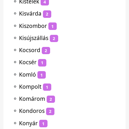
⚬
Kistelek
4
⚬
Kisvárda
2
⚬
Kiszombor
1
⚬
Kisújszállás
2
⚬
Kocsord
2
⚬
Kocsér
1
⚬
Komló
1
⚬
Kompolt
1
⚬
Komárom
2
⚬
Kondoros
2
⚬
Konyár
1