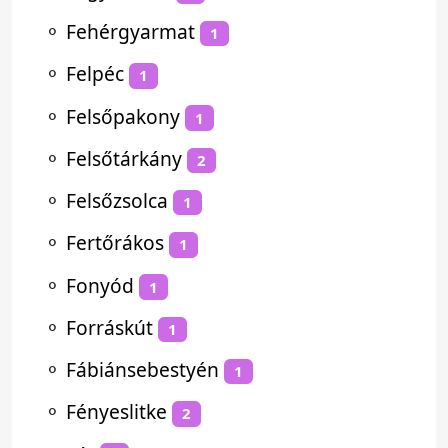
⚬
Fehérgyarmat
1
⚬
Felpéc
1
⚬
Felsőpakony
1
⚬
Felsőtárkány
2
⚬
Felsőzsolca
1
⚬
Fertőrákos
1
⚬
Fonyód
1
⚬
Forráskút
1
⚬
Fábiánsebestyén
1
⚬
Fényeslitke
2