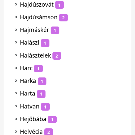
⚬
Hajdúszovát
1
⚬
Hajdúsámson
2
⚬
Hajmáskér
1
⚬
Halászi
1
⚬
Halásztelek
2
⚬
Harc
1
⚬
Harka
1
⚬
Harta
1
⚬
Hatvan
1
⚬
Hejőbába
1
⚬
Helvécia
2