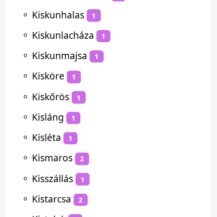
⚬
Kiskunhalas
1
⚬
Kiskunlacháza
1
⚬
Kiskunmajsa
1
⚬
Kisköre
1
⚬
Kiskőrös
1
⚬
Kisláng
1
⚬
Kisléta
1
⚬
Kismaros
2
⚬
Kisszállás
1
⚬
Kistarcsa
2