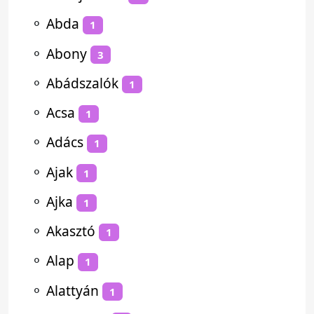
⚬
Abda
1
⚬
Abony
3
⚬
Abádszalók
1
⚬
Acsa
1
⚬
Adács
1
⚬
Ajak
1
⚬
Ajka
1
⚬
Akasztó
1
⚬
Alap
1
⚬
Alattyán
1