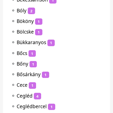
1
⚬
Bóly
2
⚬
Bököny
1
⚬
Bölcske
1
⚬
Bükkaranyos
1
⚬
Bőcs
1
⚬
Bőny
1
⚬
Bősárkány
1
⚬
Cece
1
⚬
Cegléd
4
⚬
Ceglédbercel
1