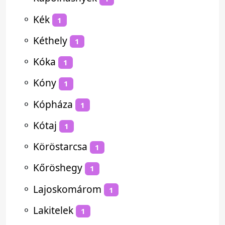
⚬
Kék
1
⚬
Kéthely
1
⚬
Kóka
1
⚬
Kóny
1
⚬
Kópháza
1
⚬
Kótaj
1
⚬
Köröstarcsa
1
⚬
Kőröshegy
1
⚬
Lajoskomárom
1
⚬
Lakitelek
1