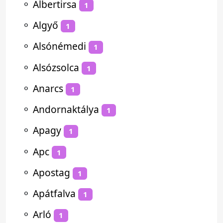
⚬
Albertirsa
1
⚬
Algyő
1
⚬
Alsónémedi
1
⚬
Alsózsolca
1
⚬
Anarcs
1
⚬
Andornaktálya
1
⚬
Apagy
1
⚬
Apc
1
⚬
Apostag
1
⚬
Apátfalva
1
⚬
Arló
1