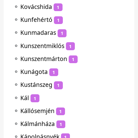
⚬
Kovácshida
1
⚬
Kunfehértó
1
⚬
Kunmadaras
1
⚬
Kunszentmiklós
1
⚬
Kunszentmárton
1
⚬
Kunágota
1
⚬
Kustánszeg
1
⚬
Kál
1
⚬
Kállósemjén
1
⚬
Kálmánháza
1
⚬
Kápolnásnyék
1