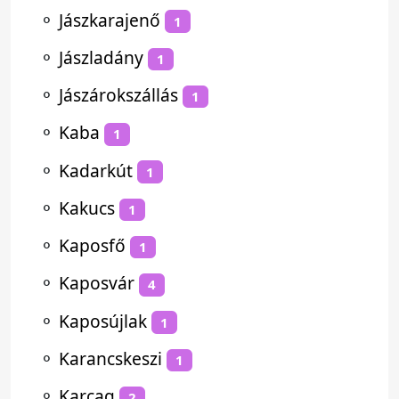
⚬
Jászkarajenő
1
⚬
Jászladány
1
⚬
Jászárokszállás
1
⚬
Kaba
1
⚬
Kadarkút
1
⚬
Kakucs
1
⚬
Kaposfő
1
⚬
Kaposvár
4
⚬
Kaposújlak
1
⚬
Karancskeszi
1
⚬
Karcag
2