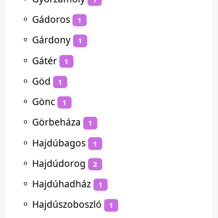
⚬
Gádoros
1
⚬
Gárdony
1
⚬
Gátér
1
⚬
Göd
1
⚬
Gönc
1
⚬
Görbeháza
1
⚬
Hajdúbagos
1
⚬
Hajdúdorog
2
⚬
Hajdúhadház
1
⚬
Hajdúszoboszló
1