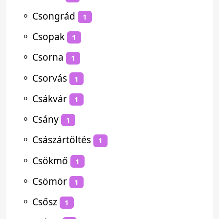
⚬
Csongrád
1
⚬
Csopak
1
⚬
Csorna
1
⚬
Csorvás
1
⚬
Csákvár
1
⚬
Csány
1
⚬
Császártöltés
1
⚬
Csökmő
1
⚬
Csömör
1
⚬
Csősz
1