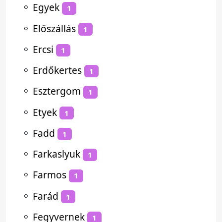
⚬
Egyek
1
⚬
Előszállás
1
⚬
Ercsi
1
⚬
Erdőkertes
1
⚬
Esztergom
1
⚬
Etyek
1
⚬
Fadd
1
⚬
Farkaslyuk
1
⚬
Farmos
1
⚬
Farád
1
⚬
Fegyvernek
1