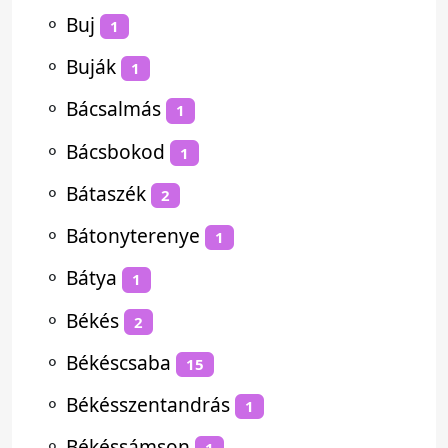
⚬
Buj
1
⚬
Buják
1
⚬
Bácsalmás
1
⚬
Bácsbokod
1
⚬
Bátaszék
2
⚬
Bátonyterenye
1
⚬
Bátya
1
⚬
Békés
2
⚬
Békéscsaba
15
⚬
Békésszentandrás
1
⚬
Békéssámson