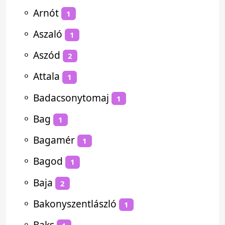
⚬
Arnót
1
⚬
Aszaló
1
⚬
Aszód
2
⚬
Attala
1
⚬
Badacsonytomaj
1
⚬
Bag
1
⚬
Bagamér
1
⚬
Bagod
1
⚬
Baja
2
⚬
Bakonyszentlászló
1
⚬
Baks