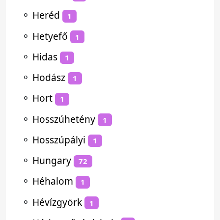
⚬
Heréd
1
⚬
Hetyefő
1
⚬
Hidas
1
⚬
Hodász
1
⚬
Hort
1
⚬
Hosszúhetény
1
⚬
Hosszúpályi
1
⚬
Hungary
72
⚬
Héhalom
1
⚬
Hévízgyörk
1