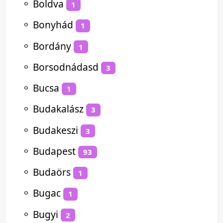
⚬
Boldva
1
⚬
Bonyhád
1
⚬
Bordány
1
⚬
Borsodnádasd
3
⚬
Bucsa
1
⚬
Budakalász
3
⚬
Budakeszi
3
⚬
Budapest
93
⚬
Budaörs
1
⚬
Bugac
1
⚬
Bugyi
2