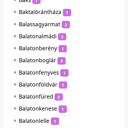
1
⚬
Baktalórántháza
1
⚬
Balassagyarmat
2
⚬
Balatonalmádi
3
⚬
Balatonberény
1
⚬
Balatonboglár
3
⚬
Balatonfenyves
1
⚬
Balatonföldvár
1
⚬
Balatonfüred
2
⚬
Balatonkenese
1
⚬
Balatonlelle
1