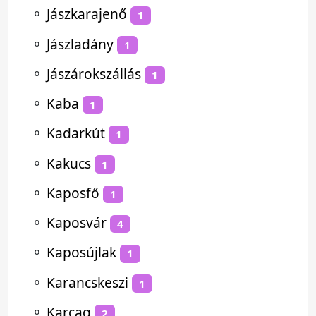
⚬
Jászkarajenő
1
⚬
Jászladány
1
⚬
Jászárokszállás
1
⚬
Kaba
1
⚬
Kadarkút
1
⚬
Kakucs
1
⚬
Kaposfő
1
⚬
Kaposvár
4
⚬
Kaposújlak
1
⚬
Karancskeszi
1
⚬
Karcag
2