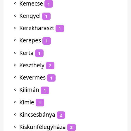
⚬
Kemecse
1
⚬
Kengyel
1
⚬
Kerekharaszt
1
⚬
Kerepes
1
⚬
Kerta
1
⚬
Keszthely
2
⚬
Kevermes
1
⚬
Kilimán
1
⚬
Kimle
1
⚬
Kincsesbánya
2
⚬
Kiskunfélegyháza
3