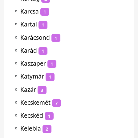
⚬
Karcsa
1
⚬
Kartal
1
⚬
Karácsond
1
⚬
Karád
1
⚬
Kaszaper
1
⚬
Katymár
1
⚬
Kazár
3
⚬
Kecskemét
7
⚬
Kecskéd
1
⚬
Kelebia
2