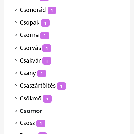
⚬
Csongrád
1
⚬
Csopak
1
⚬
Csorna
1
⚬
Csorvás
1
⚬
Csákvár
1
⚬
Csány
1
⚬
Császártöltés
1
⚬
Csökmő
1
⚬
Csömör
⚬
Csősz
1