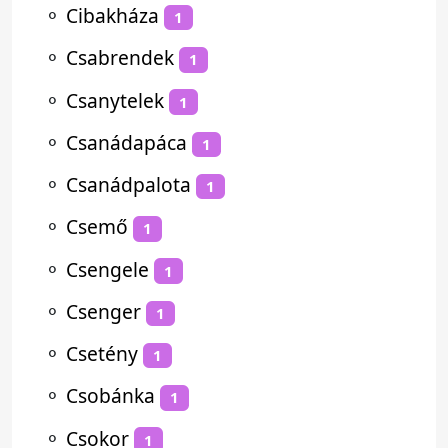
⚬
Cibakháza
1
⚬
Csabrendek
1
⚬
Csanytelek
1
⚬
Csanádapáca
1
⚬
Csanádpalota
1
⚬
Csemő
1
⚬
Csengele
1
⚬
Csenger
1
⚬
Csetény
1
⚬
Csobánka
1
⚬
Csokor
1