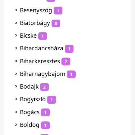
⚬
Besenyszög
1
⚬
Biatorbágy
3
⚬
Bicske
1
⚬
Bihardancsháza
1
⚬
Biharkeresztes
2
⚬
Biharnagybajom
1
⚬
Bodajk
2
⚬
Bogyiszló
1
⚬
Bogács
1
⚬
Boldog
1