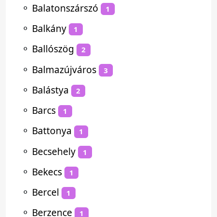
⚬
Balatonszárszó
1
⚬
Balkány
1
⚬
Ballószög
2
⚬
Balmazújváros
3
⚬
Balástya
2
⚬
Barcs
1
⚬
Battonya
1
⚬
Becsehely
1
⚬
Bekecs
1
⚬
Bercel
1
⚬
Berzence
1