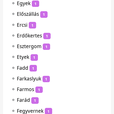
⚬
Egyek
1
⚬
Előszállás
1
⚬
Ercsi
1
⚬
Erdőkertes
1
⚬
Esztergom
1
⚬
Etyek
1
⚬
Fadd
1
⚬
Farkaslyuk
1
⚬
Farmos
1
⚬
Farád
1
⚬
Fegyvernek
1