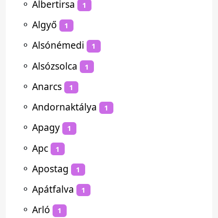
⚬
Albertirsa
1
⚬
Algyő
1
⚬
Alsónémedi
1
⚬
Alsózsolca
1
⚬
Anarcs
1
⚬
Andornaktálya
1
⚬
Apagy
1
⚬
Apc
1
⚬
Apostag
1
⚬
Apátfalva
1
⚬
Arló
1