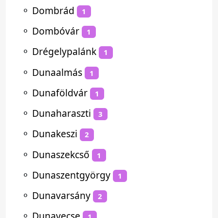
⚬
Dombrád
1
⚬
Dombóvár
1
⚬
Drégelypalánk
1
⚬
Dunaalmás
1
⚬
Dunaföldvár
1
⚬
Dunaharaszti
3
⚬
Dunakeszi
2
⚬
Dunaszekcső
1
⚬
Dunaszentgyörgy
1
⚬
Dunavarsány
2
⚬
Dunavecse
1