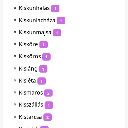
⚬
Kiskunhalas
1
⚬
Kiskunlacháza
1
⚬
Kiskunmajsa
1
⚬
Kisköre
1
⚬
Kiskőrös
1
⚬
Kisláng
1
⚬
Kisléta
1
⚬
Kismaros
2
⚬
Kisszállás
1
⚬
Kistarcsa
2