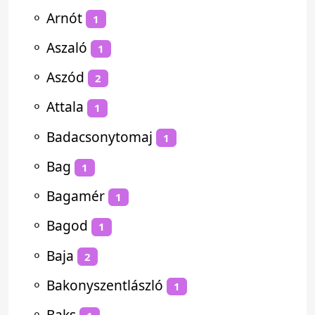
⚬
Arnót
1
⚬
Aszaló
1
⚬
Aszód
2
⚬
Attala
1
⚬
Badacsonytomaj
1
⚬
Bag
1
⚬
Bagamér
1
⚬
Bagod
1
⚬
Baja
2
⚬
Bakonyszentlászló
1
⚬
Baks