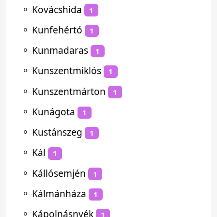
⚬
Kovácshida
1
⚬
Kunfehértó
1
⚬
Kunmadaras
1
⚬
Kunszentmiklós
1
⚬
Kunszentmárton
1
⚬
Kunágota
1
⚬
Kustánszeg
1
⚬
Kál
1
⚬
Kállósemjén
1
⚬
Kálmánháza
1
⚬
Kápolnásnyék
1