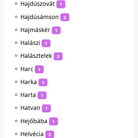
⚬
Hajdúszovát
1
⚬
Hajdúsámson
2
⚬
Hajmáskér
1
⚬
Halászi
1
⚬
Halásztelek
2
⚬
Harc
1
⚬
Harka
1
⚬
Harta
1
⚬
Hatvan
1
⚬
Hejőbába
1
⚬
Helvécia
2