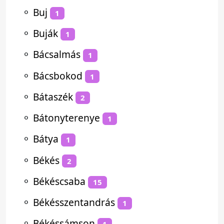
⚬
Buj
1
⚬
Buják
1
⚬
Bácsalmás
1
⚬
Bácsbokod
1
⚬
Bátaszék
2
⚬
Bátonyterenye
1
⚬
Bátya
1
⚬
Békés
2
⚬
Békéscsaba
15
⚬
Békésszentandrás
1
⚬
Békéssámson