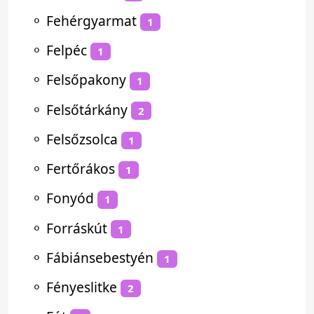
⚬
Fehérgyarmat
1
⚬
Felpéc
1
⚬
Felsőpakony
1
⚬
Felsőtárkány
2
⚬
Felsőzsolca
1
⚬
Fertőrákos
1
⚬
Fonyód
1
⚬
Forráskút
1
⚬
Fábiánsebestyén
1
⚬
Fényeslitke
2