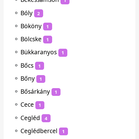
1
⚬
Bóly
2
⚬
Bököny
1
⚬
Bölcske
1
⚬
Bükkaranyos
1
⚬
Bőcs
1
⚬
Bőny
1
⚬
Bősárkány
1
⚬
Cece
1
⚬
Cegléd
4
⚬
Ceglédbercel
1