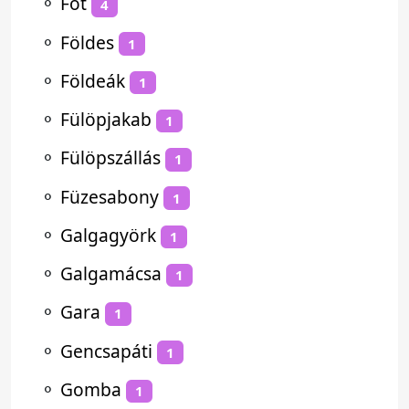
⚬
Fót
4
⚬
Földes
1
⚬
Földeák
1
⚬
Fülöpjakab
1
⚬
Fülöpszállás
1
⚬
Füzesabony
1
⚬
Galgagyörk
1
⚬
Galgamácsa
1
⚬
Gara
1
⚬
Gencsapáti
1
⚬
Gomba
1