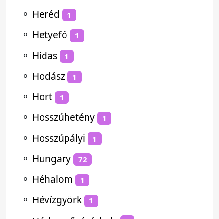
⚬
Heréd
1
⚬
Hetyefő
1
⚬
Hidas
1
⚬
Hodász
1
⚬
Hort
1
⚬
Hosszúhetény
1
⚬
Hosszúpályi
1
⚬
Hungary
72
⚬
Héhalom
1
⚬
Hévízgyörk
1