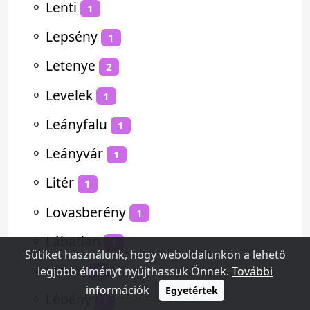
⚬
Lenti
1
⚬
Lepsény
1
⚬
Letenye
2
⚬
Levelek
1
⚬
Leányfalu
1
⚬
Leányvár
1
⚬
Litér
1
⚬
Lovasberény
1
⚬
Lábatlan
1
Sütiket használunk, hogy weboldalunkon a lehető
⚬
Lábod
legjobb élményt nyújthassuk Önnek.
További
1
információk
Egyetértek
⚬
Lébény
1