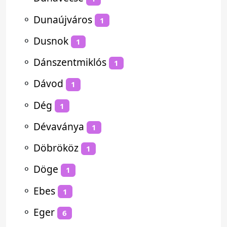
⚬
Dunaújváros
1
⚬
Dusnok
1
⚬
Dánszentmiklós
1
⚬
Dávod
1
⚬
Dég
1
⚬
Dévaványa
1
⚬
Döbrököz
1
⚬
Döge
1
⚬
Ebes
1
⚬
Eger
6