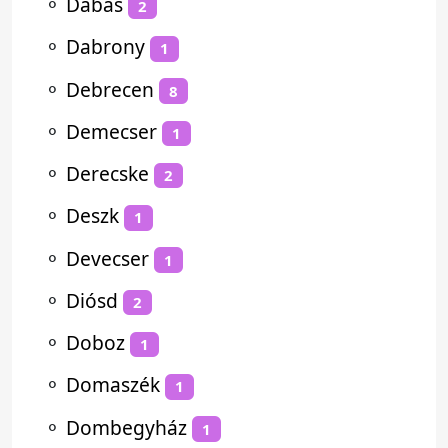
⚬
Dabas
2
⚬
Dabrony
1
⚬
Debrecen
8
⚬
Demecser
1
⚬
Derecske
2
⚬
Deszk
1
⚬
Devecser
1
⚬
Diósd
2
⚬
Doboz
1
⚬
Domaszék
1
⚬
Dombegyház
1