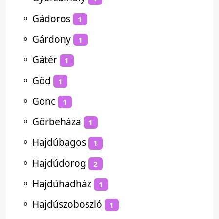
⚬
Gádoros
1
⚬
Gárdony
1
⚬
Gátér
1
⚬
Göd
1
⚬
Gönc
1
⚬
Görbeháza
1
⚬
Hajdúbagos
1
⚬
Hajdúdorog
2
⚬
Hajdúhadház
1
⚬
Hajdúszoboszló
1