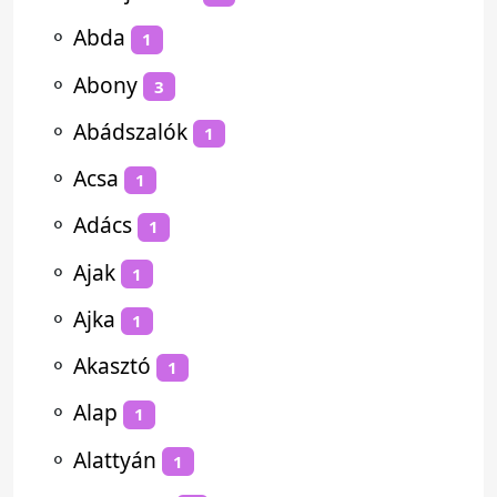
⚬
Abda
1
⚬
Abony
3
⚬
Abádszalók
1
⚬
Acsa
1
⚬
Adács
1
⚬
Ajak
1
⚬
Ajka
1
⚬
Akasztó
1
⚬
Alap
1
⚬
Alattyán
1