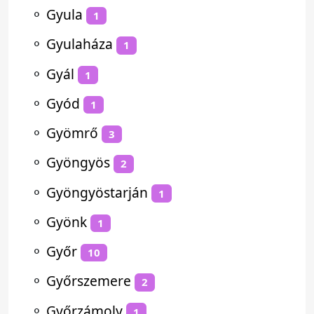
⚬
Gyula
1
⚬
Gyulaháza
1
⚬
Gyál
1
⚬
Gyód
1
⚬
Gyömrő
3
⚬
Gyöngyös
2
⚬
Gyöngyöstarján
1
⚬
Gyönk
1
⚬
Győr
10
⚬
Győrszemere
2
⚬
Győrzámoly
1