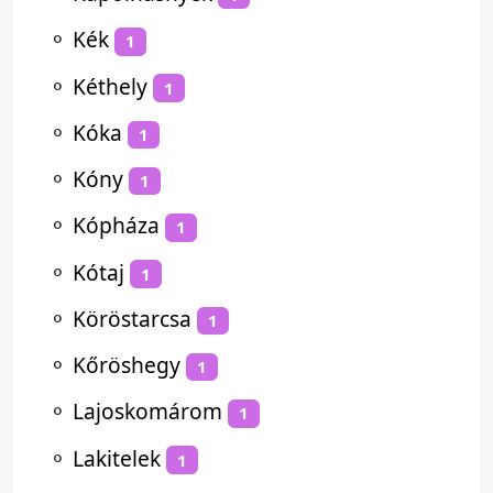
⚬
Kék
1
⚬
Kéthely
1
⚬
Kóka
1
⚬
Kóny
1
⚬
Kópháza
1
⚬
Kótaj
1
⚬
Köröstarcsa
1
⚬
Kőröshegy
1
⚬
Lajoskomárom
1
⚬
Lakitelek
1