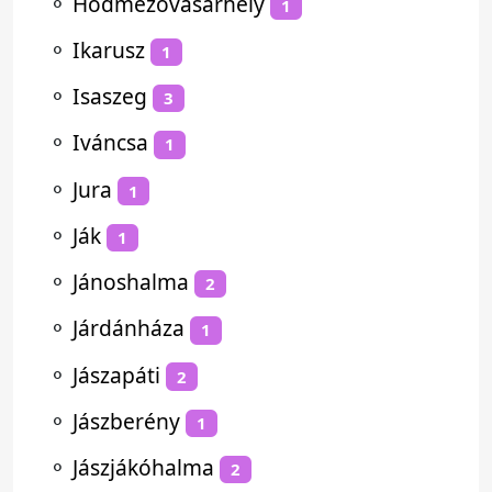
⚬
Hódmezővásárhely
1
⚬
Ikarusz
1
⚬
Isaszeg
3
⚬
Iváncsa
1
⚬
Jura
1
⚬
Ják
1
⚬
Jánoshalma
2
⚬
Járdánháza
1
⚬
Jászapáti
2
⚬
Jászberény
1
⚬
Jászjákóhalma
2