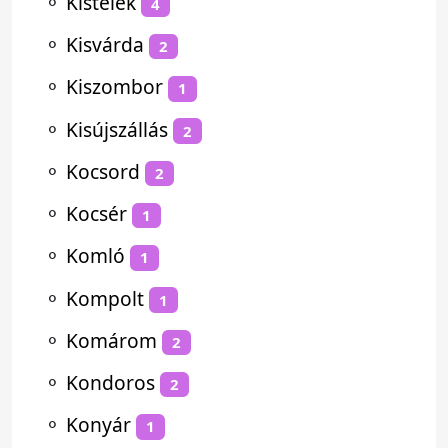
⚬
Kistelek
4
⚬
Kisvárda
2
⚬
Kiszombor
1
⚬
Kisújszállás
2
⚬
Kocsord
2
⚬
Kocsér
1
⚬
Komló
1
⚬
Kompolt
1
⚬
Komárom
2
⚬
Kondoros
2
⚬
Konyár
1