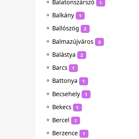
⚬
Balatonszárszó
1
⚬
Balkány
1
⚬
Ballószög
2
⚬
Balmazújváros
3
⚬
Balástya
2
⚬
Barcs
1
⚬
Battonya
1
⚬
Becsehely
1
⚬
Bekecs
1
⚬
Bercel
1
⚬
Berzence
1