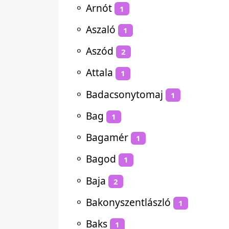
⚬
Arnót
1
⚬
Aszaló
1
⚬
Aszód
2
⚬
Attala
1
⚬
Badacsonytomaj
1
⚬
Bag
1
⚬
Bagamér
1
⚬
Bagod
1
⚬
Baja
2
⚬
Bakonyszentlászló
1
⚬
Baks
1