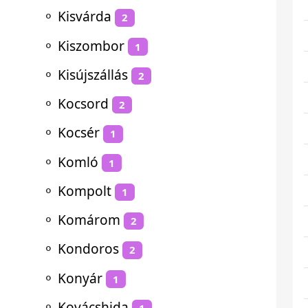
⚬
Kisvárda
2
⚬
Kiszombor
1
⚬
Kisújszállás
2
⚬
Kocsord
2
⚬
Kocsér
1
⚬
Komló
1
⚬
Kompolt
1
⚬
Komárom
2
⚬
Kondoros
2
⚬
Konyár
1
⚬
Kovácshida
1