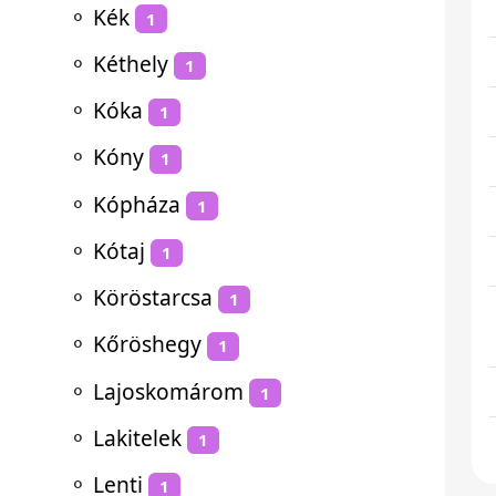
⚬
Kék
1
⚬
Kéthely
1
⚬
Kóka
1
⚬
Kóny
1
⚬
Kópháza
1
⚬
Kótaj
1
⚬
Köröstarcsa
1
⚬
Kőröshegy
1
⚬
Lajoskomárom
1
⚬
Lakitelek
1
⚬
Lenti
1