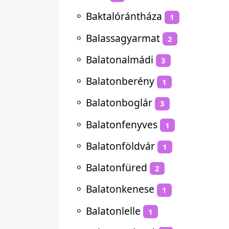
⚬
Baktalórántháza
1
⚬
Balassagyarmat
2
⚬
Balatonalmádi
3
⚬
Balatonberény
1
⚬
Balatonboglár
3
⚬
Balatonfenyves
1
⚬
Balatonföldvár
1
⚬
Balatonfüred
2
⚬
Balatonkenese
1
⚬
Balatonlelle
1