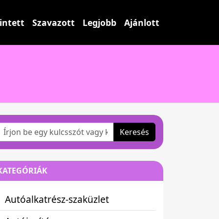
intett
Szavazott
Legjobb
Ajánlott
Keresés
KATEGÓRIÁK
Autóalkatrész-szaküzlet