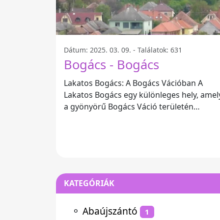
Dátum: 2025. 03. 09. - Találatok: 631
Bogács - Bogács
Lakatos Bogács: A Bogács Vációban A
Lakatos Bogács egy különleges hely, amel
a gyönyörű Bogács Váció területén
található. Ez a régió híres a természeti
KATEGÓRIÁK
⚬
Abaújszántó
1