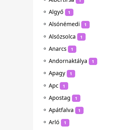
⚬
Algyő
1
⚬
Alsónémedi
1
⚬
Alsózsolca
1
⚬
Anarcs
1
⚬
Andornaktálya
1
⚬
Apagy
1
⚬
Apc
1
⚬
Apostag
1
⚬
Apátfalva
1
⚬
Arló
1