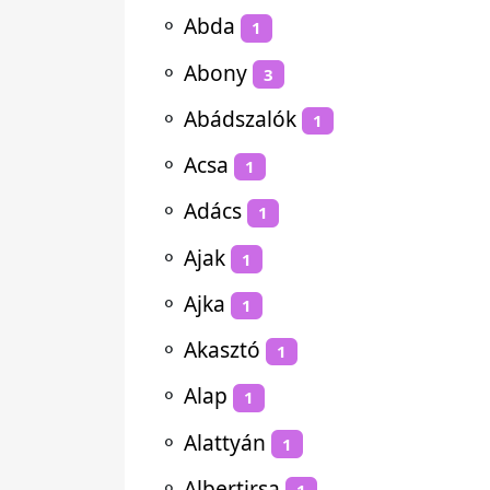
⚬
Abda
1
⚬
Abony
3
⚬
Abádszalók
1
⚬
Acsa
1
⚬
Adács
1
⚬
Ajak
1
⚬
Ajka
1
⚬
Akasztó
1
⚬
Alap
1
⚬
Alattyán
1
⚬
Albertirsa
1