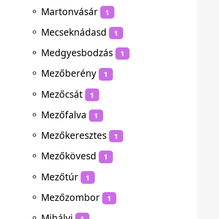
⚬
Martonvásár
1
⚬
Mecseknádasd
1
⚬
Medgyesbodzás
1
⚬
Mezőberény
1
⚬
Mezőcsát
1
⚬
Mezőfalva
1
⚬
Mezőkeresztes
1
⚬
Mezőkövesd
1
⚬
Mezőtúr
1
⚬
Mezőzombor
1
⚬
Mihályi
1