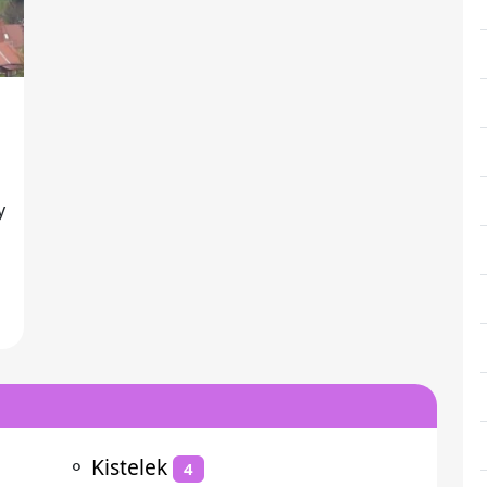
y
⚬
Kistelek
4