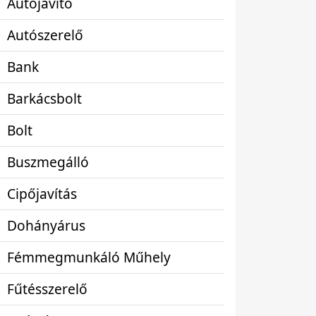
Autójavító
Autószerelő
Bank
Barkácsbolt
Bolt
Buszmegálló
Cipőjavítás
Dohányárus
Fémmegmunkáló Műhely
Fűtésszerelő