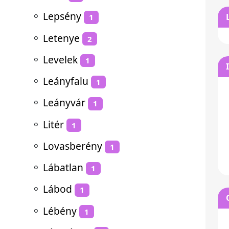
⚬
Lepsény
1
⚬
Letenye
2
⚬
Levelek
1
⚬
Leányfalu
1
⚬
Leányvár
1
⚬
Litér
1
⚬
Lovasberény
1
⚬
Lábatlan
1
⚬
Lábod
1
⚬
Lébény
1