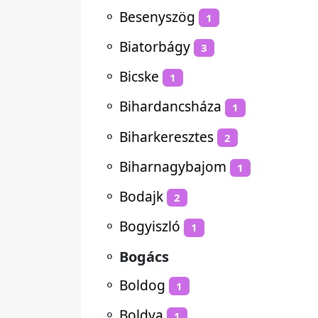
⚬
Besenyszög
1
⚬
Biatorbágy
3
⚬
Bicske
1
⚬
Bihardancsháza
1
⚬
Biharkeresztes
2
⚬
Biharnagybajom
1
⚬
Bodajk
2
⚬
Bogyiszló
1
⚬
Bogács
⚬
Boldog
1
⚬
Boldva
1