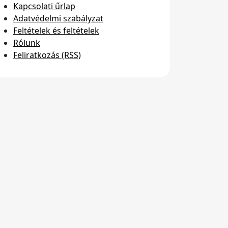
Kapcsolati űrlap
Adatvédelmi szabályzat
Feltételek és feltételek
Rólunk
Feliratkozás (RSS)