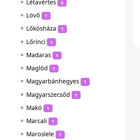
⚬
Létavértes
3
⚬
Lövő
1
⚬
Lőkösháza
1
⚬
Lőrinci
1
⚬
Madaras
1
⚬
Maglód
1
⚬
Magyarbánhegyes
1
⚬
Magyarszecsőd
1
⚬
Makó
1
⚬
Marcali
1
⚬
Maroslele
1