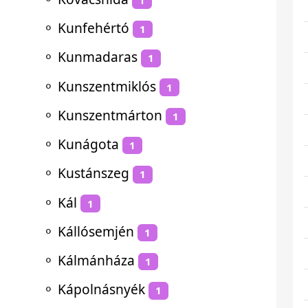
⚬
Kunfehértó
1
⚬
Kunmadaras
1
⚬
Kunszentmiklós
1
⚬
Kunszentmárton
1
⚬
Kunágota
1
⚬
Kustánszeg
1
⚬
Kál
1
⚬
Kállósemjén
1
⚬
Kálmánháza
1
⚬
Kápolnásnyék
1