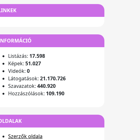
LINKEK
INFORMÁCIÓ
Listázás:
17.598
Képek:
51.027
Videók:
0
Látogatások:
21.170.726
Szavazatok:
440.920
Hozzászólások:
109.190
OLDALAK
Szerzők oldala