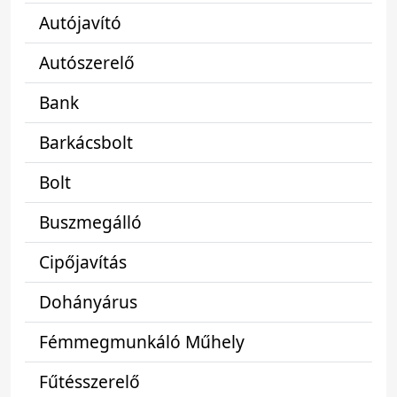
Autójavító
Autószerelő
Bank
Barkácsbolt
Bolt
Buszmegálló
Cipőjavítás
Dohányárus
Fémmegmunkáló Műhely
Fűtésszerelő