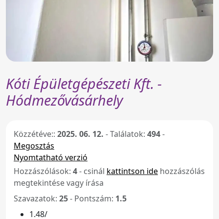
Kóti Épületgépészeti Kft. -
Hódmezővásárhely
Közzétéve::
2025. 06. 12.
-
Találatok:
494
-
Megosztás
Nyomtatható verzió
Hozzászólások:
4
- csinál
kattintson ide
hozzászólás
megtekintése vagy írása
Szavazatok:
25
- Pontszám:
1.5
1.48/