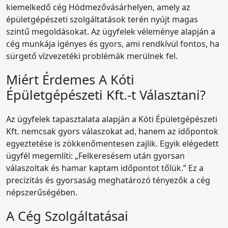
kiemelkedő cég Hódmezővásárhelyen, amely az
épületgépészeti szolgáltatások terén nyújt magas
szintű megoldásokat. Az ügyfelek véleménye alapján a
cég munkája igényes és gyors, ami rendkívül fontos, ha
sürgető vízvezetéki problémák merülnek fel.
Miért Érdemes A Kóti
Épületgépészeti Kft.-t Választani?
Az ügyfelek tapasztalata alapján a Kóti Épületgépészeti
Kft. nemcsak gyors válaszokat ad, hanem az időpontok
egyeztetése is zökkenőmentesen zajlik. Egyik elégedett
ügyfél megemlíti: „Felkeresésem után gyorsan
válaszoltak és hamar kaptam időpontot tőlük.” Ez a
precizitás és gyorsaság meghatározó tényezők a cég
népszerűségében.
A Cég Szolgáltatásai