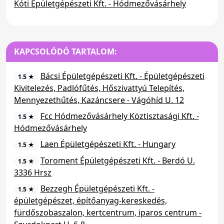
Kóti Épületgépészeti Kft. - Hódmezővásárhely
KAPCSOLÓDÓ TARTALOM:
Bácsi Épületgépészeti Kft. - Épületgépészeti
1.5 ★
Kivitelezés, Padlófűtés, Hőszivattyú Telepítés,
Mennyezethűtés, Kazáncsere - Vágóhíd U. 12
Fcc Hódmezővásárhely Köztisztasági Kft. -
1.5 ★
Hódmezővásárhely
Laen Épületgépészeti Kft. - Hungary
1.5 ★
Toroment Épületgépészeti Kft. - Berdó U.
1.5 ★
3336 Hrsz
Bezzegh Épületgépészeti Kft. -
1.5 ★
épületgépészet, építőanyag-kereskedés,
fürdőszobaszalon, kertcentrum, iparos centrum -