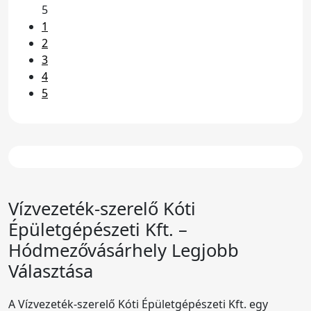
5
1
2
3
4
5
Vízvezeték-szerelő
Kóti
Épületgépészeti Kft.
–
Hódmezővásárhely Legjobb
Választása
A Vízvezeték-szerelő Kóti Épületgépészeti Kft. egy