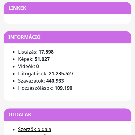
LINKEK
INFORMÁCIÓ
Listázás:
17.598
Képek:
51.027
Videók:
0
Látogatások:
21.235.527
Szavazatok:
440.933
Hozzászólások:
109.190
OLDALAK
Szerzők oldala