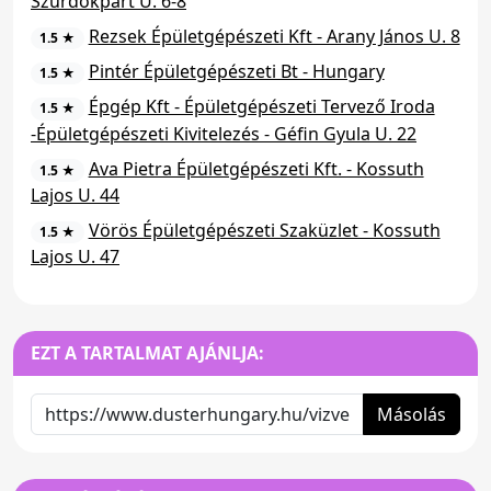
Szurdokpart U. 6-8
Rezsek Épületgépészeti Kft - Arany János U. 8
1.5 ★
Pintér Épületgépészeti Bt - Hungary
1.5 ★
Épgép Kft - Épületgépészeti Tervező Iroda
1.5 ★
-Épületgépészeti Kivitelezés - Géfin Gyula U. 22
Ava Pietra Épületgépészeti Kft. - Kossuth
1.5 ★
Lajos U. 44
Vörös Épületgépészeti Szaküzlet - Kossuth
1.5 ★
Lajos U. 47
EZT A TARTALMAT AJÁNLJA:
Másolás