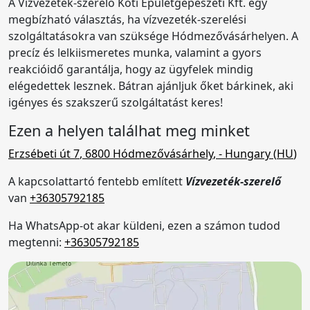
A Vízvezeték-szerelő Kóti Épületgépészeti Kft. egy
megbízható választás, ha vízvezeték-szerelési
szolgáltatásokra van szüksége Hódmezővásárhelyen. A
precíz és lelkiismeretes munka, valamint a gyors
reakcióidő garantálja, hogy az ügyfelek mindig
elégedettek lesznek. Bátran ajánljuk őket bárkinek, aki
igényes és szakszerű szolgáltatást keres!
Ezen a helyen találhat meg minket
Erzsébeti út 7
,
6800
Hódmezővásárhely
,
- Hungary (
HU
)
A kapcsolattartó fentebb említett
Vízvezeték-szerelő
van
+36305792185
Ha WhatsApp-ot akar küldeni, ezen a számon tudod
megtenni:
+36305792185