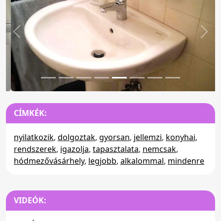
Előző
Köv
CÍMKÉK:
nyilatkozik
,
dolgoztak
,
gyorsan
,
jellemzi
,
konyhai
,
rendszerek
,
igazolja
,
tapasztalata
,
nemcsak
,
hódmezővásárhely
,
legjobb
,
alkalommal
,
mindenre
VIDEÓK: