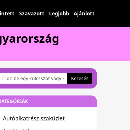
intett
Szavazott
Legjobb
Ajánlott
gyarország
Keresés
KATEGÓRIÁK
Autóalkatrész-szaküzlet