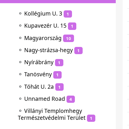
⚬
Kollégium U. 3
1
⚬
Kupavezér U. 15
1
⚬
Magyarország
10
⚬
Nagy-strázsa-hegy
1
⚬
Nyírábrány
1
⚬
Tanösvény
1
⚬
Tóhát U. 2a
1
⚬
Unnamed Road
4
⚬
Villányi Templomhegy
Természetvédelmi Terület
1