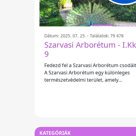
Dátum: 2025. 07. 25. - Találatok: 79 478
Szarvasi Arborétum - I.K
9
Fedezd fel a Szarvasi Arborétum csodáit
A Szarvasi Arborétum egy különleges
természetvédelmi terület, amely
tökéletes helyszín a családi
kirándulásokhoz és a
KATEGÓRIÁK