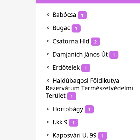
⚬
Babócsa
1
⚬
Bugac
1
⚬
Csatorna Híd
2
⚬
Damjanich János Út
1
⚬
Erdőtelek
1
⚬
Hajdúbagosi Földikutya
Rezervátum Természetvédelmi
Terület
1
⚬
Hortobágy
1
⚬
I.kk 9
1
⚬
Kaposvári U. 99
1