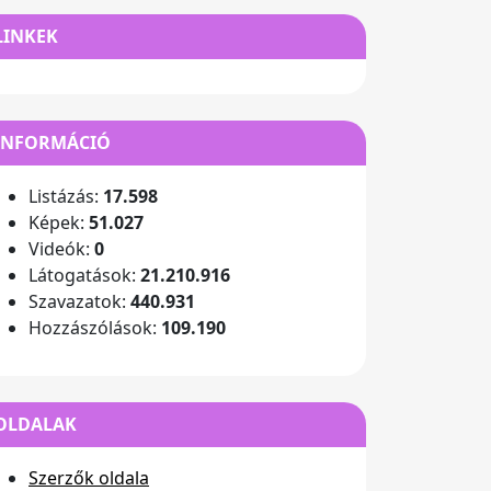
LINKEK
INFORMÁCIÓ
Listázás:
17.598
Képek:
51.027
Videók:
0
Látogatások:
21.210.916
Szavazatok:
440.931
Hozzászólások:
109.190
OLDALAK
Szerzők oldala