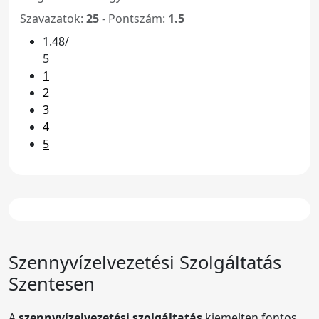
Szavazatok:
25
- Pontszám:
1.5
1.48/
5
1
2
3
4
5
Szennyvízelvezetési Szolgáltatás
Szentesen
A
szennyvízelvezetési szolgáltatás
kiemelten fontos