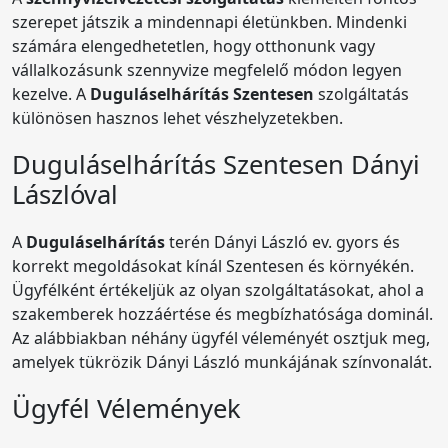
szerepet játszik a mindennapi életünkben. Mindenki
számára elengedhetetlen, hogy otthonunk vagy
vállalkozásunk szennyvize megfelelő módon legyen
kezelve. A
Duguláselhárítás Szentesen
szolgáltatás
különösen hasznos lehet vészhelyzetekben.
Duguláselhárítás Szentesen Dányi
Lászlóval
A
Duguláselhárítás
terén Dányi László ev. gyors és
korrekt megoldásokat kínál Szentesen és környékén.
Ügyfélként értékeljük az olyan szolgáltatásokat, ahol a
szakemberek hozzáértése és megbízhatósága dominál.
Az alábbiakban néhány ügyfél véleményét osztjuk meg,
amelyek tükrözik Dányi László munkájának színvonalát.
Ügyfél Vélemények