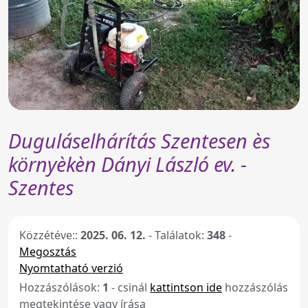
Duguláselhárítás Szentesen ès
környèkèn Dányi László ev. -
Szentes
Közzétéve::
2025. 06. 12.
-
Találatok:
348
-
Megosztás
Nyomtatható verzió
Hozzászólások:
1
- csinál
kattintson ide
hozzászólás
megtekintése vagy írása