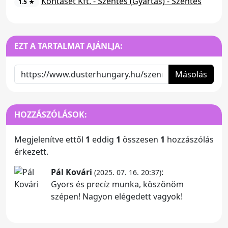
Kontaset Kft. - Szentes (Gyártás) - Szentes
1.5 ★
EZT A TARTALMAT AJÁNLJA:
Másolás
HOZZÁSZÓLÁSOK:
Megjelenítve ettől
1
eddig
1
összesen
1
hozzászólás
érkezett.
Pál Kovári
:
(2025. 07. 16. 20:37)
Gyors és precíz munka, köszönöm
szépen! Nagyon elégedett vagyok!