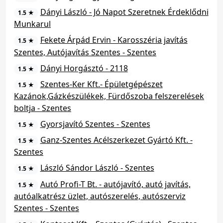
Dányi László - Jó Napot Szeretnek Érdeklődni
1.5 ★
Munkarul
Fekete Árpád Ervin - Karosszéria javítás
1.5 ★
Szentes, Autójavítás Szentes - Szentes
Dányi Horgásztó - 2118
1.5 ★
Szentes-Ker Kft.- Épületgépészet
1.5 ★
Kazánok,Gázkészülékek, Fürdőszoba felszerelések
boltja - Szentes
Gyorsjavító Szentes - Szentes
1.5 ★
Ganz-Szentes Acélszerkezet Gyártó Kft. -
1.5 ★
Szentes
László Sándor László - Szentes
1.5 ★
Autó Profi-T Bt. - autójavító, autó javítás,
1.5 ★
autóalkatrész üzlet, autószerelés, autószerviz
Szentes - Szentes