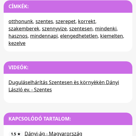
CÍMKÉK:
otthonunk
,
szentes
,
szerepet
,
korrekt
,
szakemberek
,
szennyvize
,
szentesen
,
mindenki
,
hasznos
,
mindennapi
,
elengedhetetlen
,
kiemelten
,
kezelve
VIDEÓK:
Duguláselhárítás Szentesen ès környèkèn Dányi
László ev. - Szentes
KAPCSOLÓDÓ TARTALOM:
Dányi-ág - Magyarország
1.5 ★