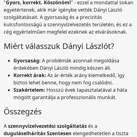
"
Gyors, korrekt. Köszönöm!
" - ezzel a mondattal sokan
egyetértenek, akik már igénybe vették Dányi László
szolgáltatásait. A gyorsaság és a precizitás
kulcsfontosságú a szennyvízelvezetés területén, és ez a
cég egyértelműen megfelel ezeknek az elvárásoknak.
Miért válasszuk Dányi Lászlót?
Gyorsaság:
A problémák azonnali megoldása
érdekében Dányi László mindig készen áll.
Korrekt árak:
Az ár-érték arány kiemelkedő, így
biztos lehet benne, hogy nem fog csalódni.
Szakértelem:
Hosszú évek tapasztalatával a háta
mögött garantálja a professzionális munkát.
Összegzés
A
szennyvízelvezetési szolgáltatás
és a
duguláselhárítás Szentesen
elengedhetetlen a tiszta