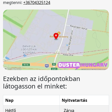
megtenni:
+36704325124
Ezekben az időpontokban
látogasson el minket:
Nap
Nyitvatartás
Hétfő
Zárva