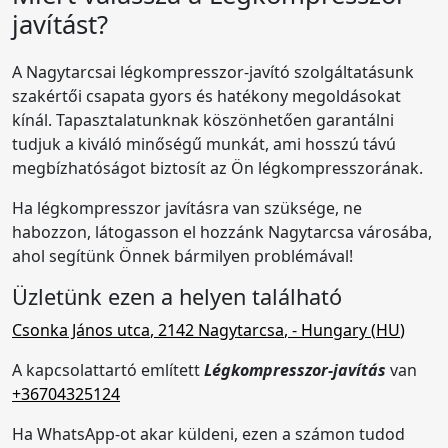
javítást?
A Nagytarcsai légkompresszor-javító szolgáltatásunk
szakértői csapata gyors és hatékony megoldásokat
kínál. Tapasztalatunknak köszönhetően garantálni
tudjuk a kiváló minőségű munkát, ami hosszú távú
megbízhatóságot biztosít az Ön légkompresszorának.
Ha légkompresszor javításra van szüksége, ne
habozzon, látogasson el hozzánk Nagytarcsa városába,
ahol segítünk Önnek bármilyen problémával!
Üzletünk ezen a helyen található
Csonka János utca
,
2142
Nagytarcsa
,
- Hungary (
HU
)
A kapcsolattartó említett
Légkompresszor-javítás
van
+36704325124
Ha WhatsApp-ot akar küldeni, ezen a számon tudod