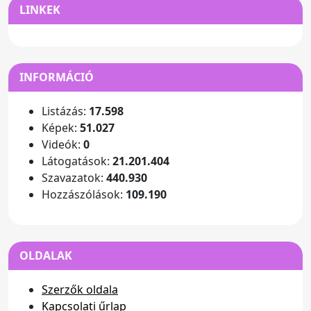
LINKEK
INFORMÁCIÓ
Listázás:
17.598
Képek:
51.027
Videók:
0
Látogatások:
21.201.404
Szavazatok:
440.930
Hozzászólások:
109.190
OLDALAK
Szerzők oldala
Kapcsolati űrlap