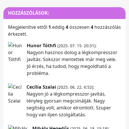
HOZZÁSZÓLÁSOK:
Megjelenítve ettől
1
eddig
4
összesen
4
hozzászólás
érkezett.
Hunor Tóthfi
:
(2025. 07. 15. 20:31)
Nagyon hasznos dolog a légkompresszor
javítás. Sokszor mentettek már meg vele.
Jó érzés, ha tudod, hogy megoldható a
probléma.
Cecília Szalai
:
(2025. 06. 22. 6:52)
Nagyon jó a légkompresszor-javítás,
tényleg gyorsan megcsinálják. Nagy
segítség volt, amikor elromlott. Szuper
hogy van ilyen szolgáltatás.
Mihály Hegedűs
:
(2025. 06. 18. 15:18)