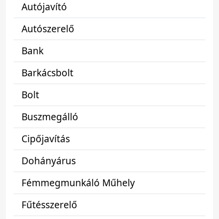
Autójavító
Autószerelő
Bank
Barkácsbolt
Bolt
Buszmegálló
Cipőjavítás
Dohányárus
Fémmegmunkáló Műhely
Fűtésszerelő