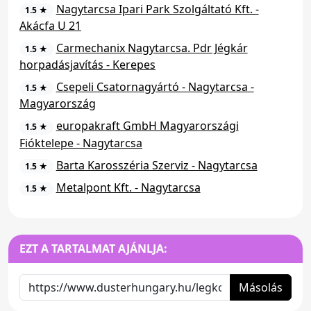
Nagytarcsa Ipari Park Szolgáltató Kft. -
1.5 ★
Akácfa U 21
Carmechanix Nagytarcsa. Pdr Jégkár
1.5 ★
horpadásjavítás - Kerepes
Csepeli Csatornagyártó - Nagytarcsa -
1.5 ★
Magyarország
europakraft GmbH Magyarországi
1.5 ★
Fióktelepe - Nagytarcsa
Barta Karosszéria Szerviz - Nagytarcsa
1.5 ★
Metalpont Kft. - Nagytarcsa
1.5 ★
EZT A TARTALMAT AJÁNLJA:
Másolás