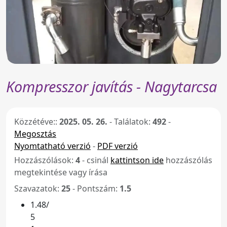
Kompresszor javítás - Nagytarcsa
Közzétéve::
2025. 05. 26.
-
Találatok:
492
-
Megosztás
Nyomtatható verzió
-
PDF verzió
Hozzászólások:
4
- csinál
kattintson ide
hozzászólás
megtekintése vagy írása
Szavazatok:
25
- Pontszám:
1.5
1.48/
5