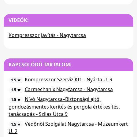
VIDEÓK:
Kompresszor javítás - Nagytarcsa
KAPCSOLÓDÓ TARTALOM:
Kompresszor Szervíz Kft. - Nyárfa U. 9
1.5 ★
Carmechanix Nagytarcsa - Nagytarcsa
1.5 ★
Nívó Nagytarcsa–Biztonsági ajtó,
1.5 ★
gondozásmentes kerítés és pergola értékesítés,
tanácsadás - Szilas Utca 9
Védőnői Szolgálat Nagytarcsa - Múzeumkert
1.5 ★
U. 2