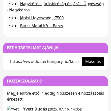
Nagykőrösi Járásbíróság és Járási Ügyészség
1.5 ★
- Nagykőrös
Járási Ügyészség - 7500
1.5 ★
Barcs Metál Kft. - Barcs
1.5 ★
EZT A TARTALMAT AJÁNLJA:
Másolás
HOZZÁSZÓLÁSOK:
Megjelenítve ettől
1
eddig
4
összesen
4
hozzászólás
érkezett.
Yvett Dudás
:
(2025. 07. 16. 14:05)