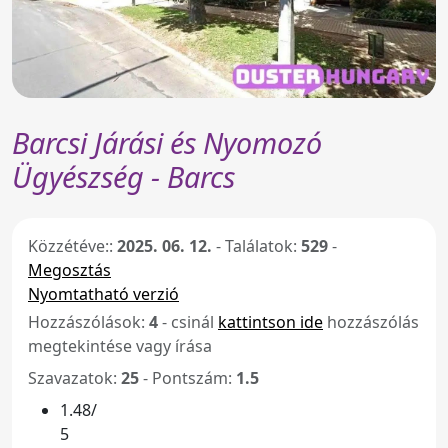
Barcsi Járási és Nyomozó
Ügyészség - Barcs
Közzétéve::
2025. 06. 12.
-
Találatok:
529
-
Megosztás
Nyomtatható verzió
Hozzászólások:
4
- csinál
kattintson ide
hozzászólás
megtekintése vagy írása
Szavazatok:
25
- Pontszám:
1.5
1.48/
5