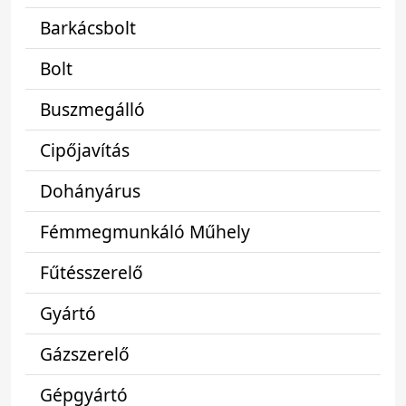
Barkácsbolt
Bolt
Buszmegálló
Cipőjavítás
Dohányárus
Fémmegmunkáló Műhely
Fűtésszerelő
Gyártó
Gázszerelő
Gépgyártó