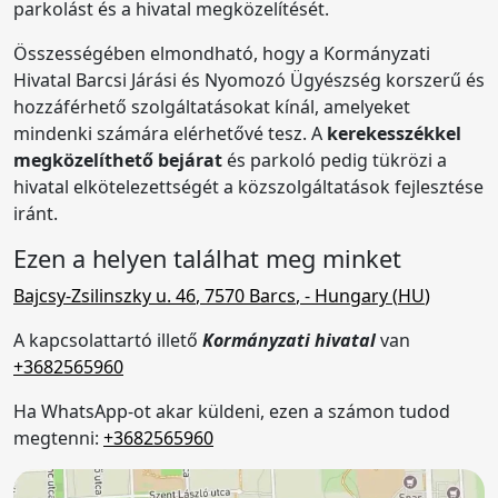
parkolást és a hivatal megközelítését.
Összességében elmondható, hogy a Kormányzati
Hivatal Barcsi Járási és Nyomozó Ügyészség korszerű és
hozzáférhető szolgáltatásokat kínál, amelyeket
mindenki számára elérhetővé tesz. A
kerekesszékkel
megközelíthető bejárat
és parkoló pedig tükrözi a
hivatal elkötelezettségét a közszolgáltatások fejlesztése
iránt.
Ezen a helyen találhat meg minket
Bajcsy-Zsilinszky u. 46
,
7570
Barcs
,
- Hungary (
HU
)
A kapcsolattartó illető
Kormányzati hivatal
van
+3682565960
Ha WhatsApp-ot akar küldeni, ezen a számon tudod
megtenni:
+3682565960