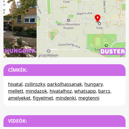
Előző
Köv
CÍMKÉK:
hivatal
,
zsilinszky
,
parkolhassanak
,
hungary
,
mellett
,
mindazok
,
hivatalhoz
,
whatsapp
,
barcs
,
amelyeket
,
figyelmet
,
mindenki
,
megtenni
VIDEÓK: