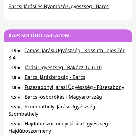
Barcsi Járási és Nyomozó Ügyészség - Barcs
KAPCSOLÓDÓ TARTALOM:
Tamási Járási Ügyészség - Kossuth Lajos Tér
1.5 ★
3-4
Járási Ügyészség - Rákóczi U. 6-10
1.5 ★
Barcsi Járásbíróság - Barcs
1.5 ★
Füzesabonyi Járási Ügyészség - Füzesabony
1.5 ★
Barcsi-ősborókás - Magyarország
1.5 ★
Szombathelyi Járási Ügyészség -
1.5 ★
Szombathely
Hajdúböszörményi Járási Ügyészség -
1.5 ★
Hajdúböszörmény