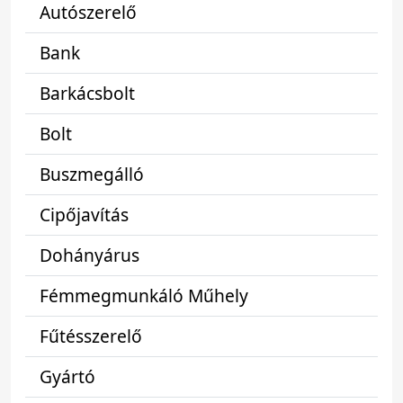
Autószerelő
Bank
Barkácsbolt
Bolt
Buszmegálló
Cipőjavítás
Dohányárus
Fémmegmunkáló Műhely
Fűtésszerelő
Gyártó