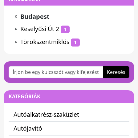
⚬
Budapest
⚬
Keselyűsi Út 2
1
⚬
Törökszentmiklós
1
Keresés
KATEGÓRIÁK
Autóalkatrész-szaküzlet
Autójavító