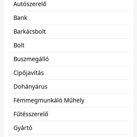
Autószerelő
Bank
Barkácsbolt
Bolt
Buszmegálló
Cipőjavítás
Dohányárus
Fémmegmunkáló Műhely
Fűtésszerelő
Gyártó