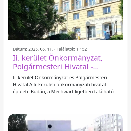
Dátum: 2025. 06. 11. - Találatok: 1 152
Ii. kerület Önkormányzat,
Polgármesteri Hivatal -
Budapest
Ii. kerület Önkormányzat és Polgármesteri
Hivatal A Ii. kerületi önkormányzati hivatal
épülete Budán, a Mechwart ligetben található.
Az impozáns épület egy