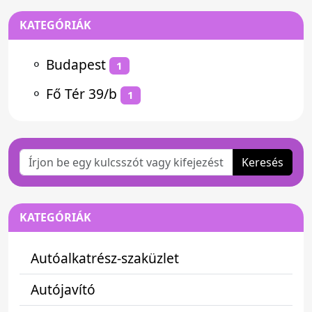
KATEGÓRIÁK
⚬
Budapest
1
⚬
Fő Tér 39/b
1
Keresés
KATEGÓRIÁK
Autóalkatrész-szaküzlet
Autójavító