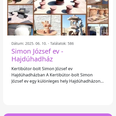
Dátum: 2025. 06. 10. - Találatok: 586
Simon József ev -
Hajdúhadház
Kertibútor-bolt Simon József ev
Hajdúhadházban A Kertibútor-bolt Simon
József ev egy különleges hely Hajdúhadházon,
ahol a vásárlók gyors és kényelmes