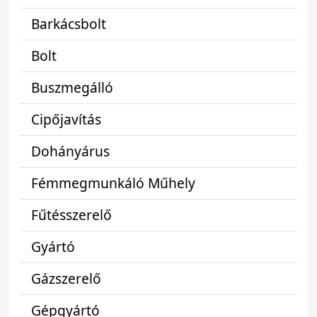
Barkácsbolt
Bolt
Buszmegálló
Cipőjavítás
Dohányárus
Fémmegmunkáló Műhely
Fűtésszerelő
Gyártó
Gázszerelő
Gépgyártó