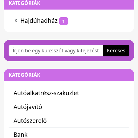
KATEGÓRIÁK
⚬
Hajdúhadház
1
Keresés
KATEGÓRIÁK
Autóalkatrész-szaküzlet
Autójavító
Autószerelő
Bank