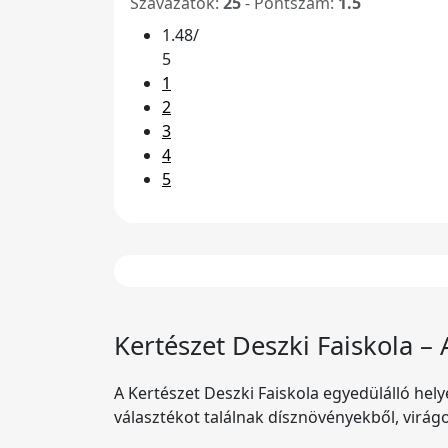
Szavazatok:
25
- Pontszám:
1.5
1.48/
5
1
2
3
4
5
Kertészet
Deszki Faiskola
– 
A Kertészet Deszki Faiskola egyedülálló hely
választékot találnak dísznövényekből, virág