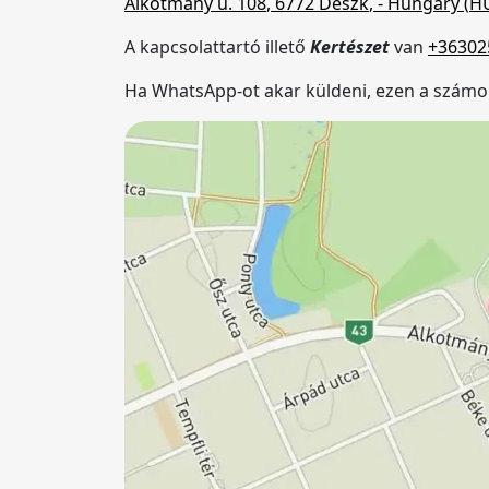
Alkotmány u. 108
,
6772
Deszk
,
- Hungary (
H
A kapcsolattartó illető
Kertészet
van
+36302
Ha WhatsApp-ot akar küldeni, ezen a szám