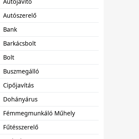
Autójavító
Autószerelő
Bank
Barkácsbolt
Bolt
Buszmegálló
Cipőjavítás
Dohányárus
Fémmegmunkáló Műhely
Fűtésszerelő