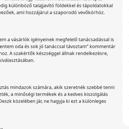
edig különböző talajjavító földekkel és tápoldatokkal
vezőek, ami hozzájárul a szaporodó vevőkörhöz.
em a vásárlók igényeinek megfelelő tanácsadással is
 mentem oda és sok jó tanáccsal távoztam” kommentár
ókhoz. A szakértők készséggel állnak rendelkezésre,
kiválasztásában.
asztás mindazok számára, akik szeretnék szebbé tenni
zték, a minőségi termékek és a kedves kiszolgálás
Deszk közelében jár, ne hagyja ki ezt a különleges