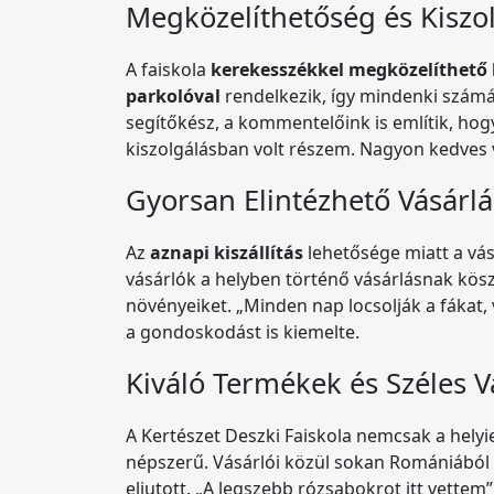
Megközelíthetőség és Kiszo
A faiskola
kerekesszékkel megközelíthető 
parkolóval
rendelkezik, így mindenki számá
segítőkész, a kommentelőink is említik, hogy
kiszolgálásban volt részem. Nagyon kedves v
Gyorsan Elintézhető Vásárlá
Az
aznapi kiszállítás
lehetősége miatt a vás
vásárlók a helyben történő vásárlásnak kö
növényeiket. „Minden nap locsolják a fákat, v
a gondoskodást is kiemelte.
Kiváló Termékek és Széles V
A Kertészet Deszki Faiskola nemcsak a hely
népszerű. Vásárlói közül sokan Romániából 
eljutott. „A legszebb rózsabokrot itt vettem”