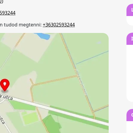
U
)
593244
on tudod megtenni:
+36302593244