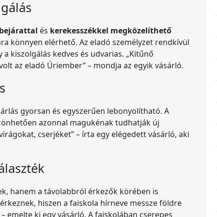
lgálás
bejárattal
és
kerekesszékkel megközelíthető
ra könnyen elérhető. Az eladó személyzet rendkívül
 a kiszolgálás kedves és udvarias. „Kitűnő
olt az eladó Úriember” – mondja az egyik vásárló.
s
árlás gyorsan és egyszerűen lebonyolítható. A
szönhetően azonnal magukénak tudhatják új
irágokat, cserjéket” – írta egy elégedett vásárló, aki
álaszték
iek, hanem a távolabbról érkezők körében is
érkeznek, hiszen a faiskola hírneve messze földre
 – emelte ki egy vásárló. A faiskolában cserepes