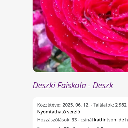
Deszki Faiskola - Deszk
Közzétéve::
2025. 06. 12.
-
Találatok:
2 982
Nyomtatható verzió
Hozzászólások:
33
- csinál
kattintson ide
h