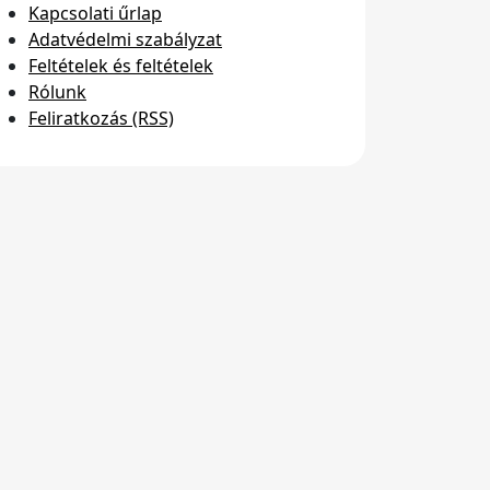
Kapcsolati űrlap
Adatvédelmi szabályzat
Feltételek és feltételek
Rólunk
Feliratkozás (RSS)