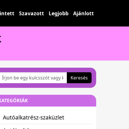
intett
Szavazott
Legjobb
Ajánlott
k
Keresés
KATEGÓRIÁK
Autóalkatrész-szaküzlet