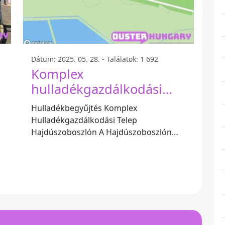
Dátum: 2025. 05. 28. - Találatok: 1 692
Komplex
hulladékgazdálkodási
telep - Hajdúszoboszló
Hulladékbegyűjtés Komplex
Hulladékgazdálkodási Telep
Hajdúszoboszlón A Hajdúszoboszlón
található Hulladékbegyűjtés Komplex
Hulladékgazdálkodási Telep egy