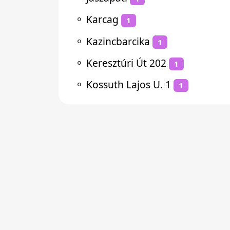
⚬
Karcag
1
⚬
Kazincbarcika
1
⚬
Keresztúri Út 202
1
⚬
Kossuth Lajos U. 1
1