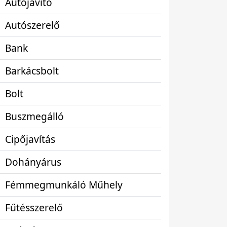
Autójavító
Autószerelő
Bank
Barkácsbolt
Bolt
Buszmegálló
Cipőjavítás
Dohányárus
Fémmegmunkáló Műhely
Fűtésszerelő