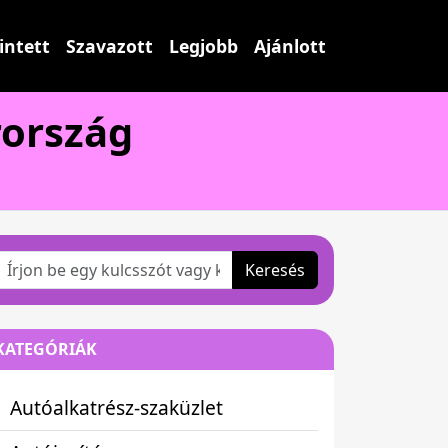
intett
Szavazott
Legjobb
Ajánlott
ország
Keresés
KATEGÓRIÁK
Autóalkatrész-szaküzlet