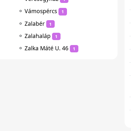
⚬
Vámospércs
1
⚬
Zalabér
1
⚬
Zalahaláp
1
⚬
Zalka Máté U. 46
1