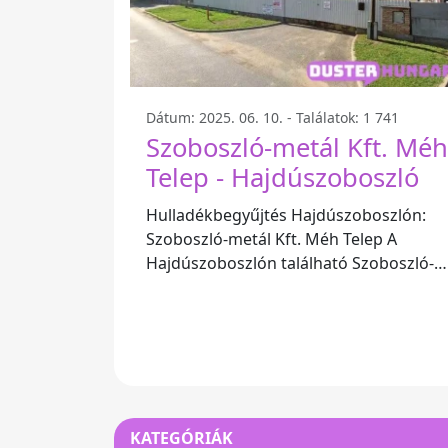
Dátum: 2025. 06. 10. - Találatok: 1 741
Szoboszló-metál Kft. Méh
Telep - Hajdúszoboszló
Hulladékbegyűjtés Hajdúszoboszlón:
Szoboszló-metál Kft. Méh Telep A
Hajdúszoboszlón található Szoboszló-
metál Kft. Méh Telep kiváló helyszíne a
KATEGÓRIÁK