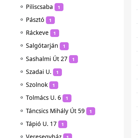
⚬
Piliscsaba
1
⚬
Pásztó
1
⚬
Ráckeve
1
⚬
Salgótarján
1
⚬
Sashalmi Út 27
1
⚬
Szadai U.
1
⚬
Szolnok
1
⚬
Tolmács U. 6
1
⚬
Táncsics Mihály Út 59
1
⚬
Tápió U. 17
1
⚬
Veresegyház
1