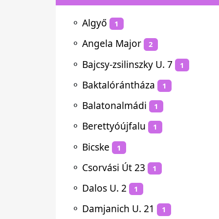
⚬
Algyő
1
⚬
Angela Major
2
⚬
Bajcsy-zsilinszky U. 7
1
⚬
Baktalórántháza
1
⚬
Balatonalmádi
1
⚬
Berettyóújfalu
1
⚬
Bicske
1
⚬
Csorvási Út 23
1
⚬
Dalos U. 2
1
⚬
Damjanich U. 21
1