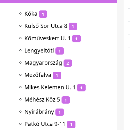
⚬
Kóka
1
⚬
Külső Sor Utca 8
1
⚬
Kőműveskert U. 1
1
⚬
Lengyeltóti
1
⚬
Magyarország
2
⚬
Mezőfalva
1
⚬
Mikes Kelemen U. 1
1
⚬
Méhész Köz 5
1
⚬
Nyírábrány
1
⚬
Patkó Utca 9-11
1