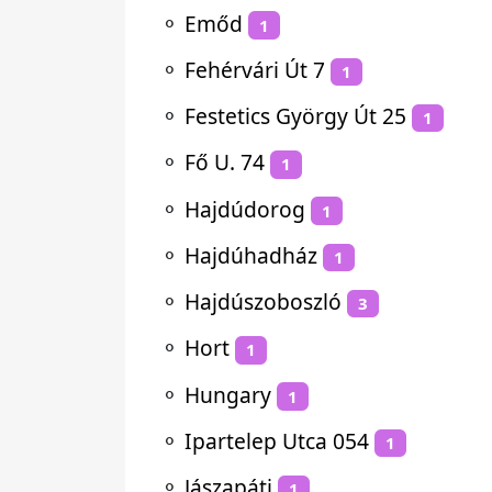
⚬
Emőd
1
⚬
Fehérvári Út 7
1
⚬
Festetics György Út 25
1
⚬
Fő U. 74
1
⚬
Hajdúdorog
1
⚬
Hajdúhadház
1
⚬
Hajdúszoboszló
3
⚬
Hort
1
⚬
Hungary
1
⚬
Ipartelep Utca 054
1
⚬
Jászapáti
1