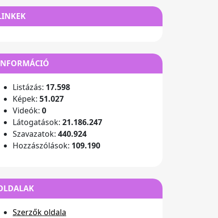
LINKEK
INFORMÁCIÓ
Listázás:
17.598
Képek:
51.027
Videók:
0
Látogatások:
21.186.247
Szavazatok:
440.924
Hozzászólások:
109.190
OLDALAK
Szerzők oldala