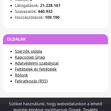
Látogatások:
21.228.161
Szavazatok:
440.932
Hozzászólások:
109.190
OLDALAK
Szerzők oldala
Kapcsolati űrlap
Adatvédelmi szabályzat
Feltételek és feltételek
Rólunk
Feliratkozás (RSS)
Sütiket használunk, hogy weboldalunkon a lehető
legjobb élményt nyújthassuk Önnek.
További
Copyright (c) 2026 - www.dusterhungary.hu - Minden