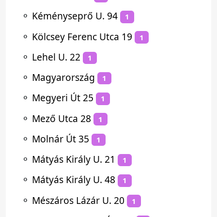
⚬
Kéményseprő U. 94
1
⚬
Kölcsey Ferenc Utca 19
1
⚬
Lehel U. 22
1
⚬
Magyarország
1
⚬
Megyeri Út 25
1
⚬
Mező Utca 28
1
⚬
Molnár Út 35
1
⚬
Mátyás Király U. 21
1
⚬
Mátyás Király U. 48
1
⚬
Mészáros Lázár U. 20
1