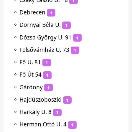
1
⚬
Debrecen
1
⚬
Dornyai Béla U.
1
⚬
Dózsa György U. 91
1
⚬
Felsővámház U. 73
1
⚬
Fő U. 81
1
⚬
Fő Út 54
1
⚬
Gárdony
1
⚬
Hajdúszoboszló
1
⚬
Harkály U. 8
1
⚬
Herman Ottó U. 4
1