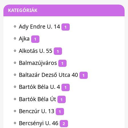
KATEGÓRIÁK
⚬
Ady Endre U. 14
1
⚬
Ajka
1
⚬
Alkotás U. 55
1
⚬
Balmazújváros
1
⚬
Baltazár Dezső Utca 40
1
⚬
Bartók Béla U. 4
1
⚬
Bartók Béla Út
1
⚬
Benczúr U. 13
1
⚬
Bercsényi U. 46
2