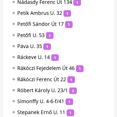
⚬
Nádasdy Ferenc Út 134
1
⚬
Petik Ambrus U. 32
1
⚬
Petőfi Sándor Út 17
1
⚬
Petőfi U. 53
1
⚬
Páva U. 35
1
⚬
Ráckeve U. 14
1
⚬
Rákóczi Fejedelem Út 46
1
⚬
Rákóczi Ferenc Út 22
1
⚬
Róbert Károly U. 23/1
2
⚬
Simonffy U. 4-6-f/41
1
⚬
Stepanek Ernő U. 11
1