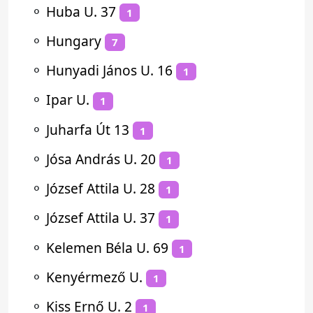
⚬
Huba U. 37
1
⚬
Hungary
7
⚬
Hunyadi János U. 16
1
⚬
Ipar U.
1
⚬
Juharfa Út 13
1
⚬
Jósa András U. 20
1
⚬
József Attila U. 28
1
⚬
József Attila U. 37
1
⚬
Kelemen Béla U. 69
1
⚬
Kenyérmező U.
1
⚬
Kiss Ernő U. 2
1