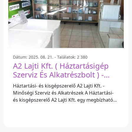
Dátum: 2025. 08. 21. - Találatok: 2 380
A2 Lajti Kft. ( Háztartásigép
Szerviz És Alkatrészbolt ) -
Tavasz U. 2
Háztartási- és kisgépszerelő A2 Lajti Kft. -
Minőségi Szerviz és Alkatrészek A Háztartási-
és kisgépszerelő A2 Lajti Kft. egy megbízható
szerviz és