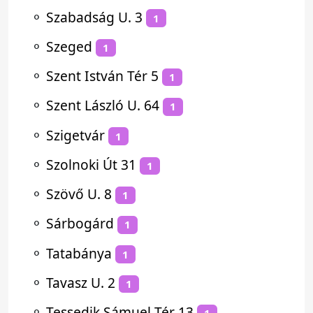
⚬
Szabadság U. 3
1
⚬
Szeged
1
⚬
Szent István Tér 5
1
⚬
Szent László U. 64
1
⚬
Szigetvár
1
⚬
Szolnoki Út 31
1
⚬
Szövő U. 8
1
⚬
Sárbogárd
1
⚬
Tatabánya
1
⚬
Tavasz U. 2
1
⚬
Tessedik Sámuel Tér 13