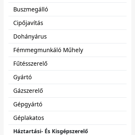
Buszmegálló
Cipőjavítás
Dohányárus
Fémmegmunkáló Műhely
Fűtésszerelő
Gyártó
Gázszerelő
Gépgyártó
Géplakatos
Háztartási- És Kisgépszerelő