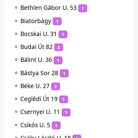
⚬
Bethlen Gábor U. 53
1
⚬
Biatorbágy
1
⚬
Bocskai U. 31
1
⚬
Budai Út 82
2
⚬
Bálint U. 36
1
⚬
Bástya Sor 28
1
⚬
Béke U. 27
2
⚬
Ceglédi Út 19
1
⚬
Csernyei U. 11
1
⚬
Csikós U. 5
1
⚬
Csáky László U. 18