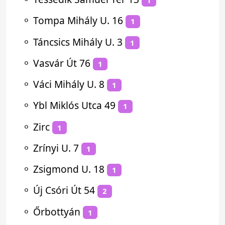
1
⚬
Tompa Mihály U. 16
1
⚬
Táncsics Mihály U. 3
1
⚬
Vasvár Út 76
1
⚬
Váci Mihály U. 8
1
⚬
Ybl Miklós Utca 49
1
⚬
Zirc
1
⚬
Zrínyi U. 7
1
⚬
Zsigmond U. 18
1
⚬
Új Csóri Út 54
2
⚬
Őrbottyán
1