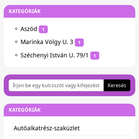
KATEGÓRIÁK
⚬
Aszód
1
⚬
Marinka Völgy U. 3
1
⚬
Széchenyi István U. 79/1
1
Keresés
KATEGÓRIÁK
Autóalkatrész-szaküzlet