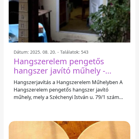
Dátum: 2025. 08. 20. - Találatok: 543
Hangszerelem pengetős
hangszer javító műhely -
Széchenyi István U. 79/1
Hangszerjavítás a Hangszerelem Műhelyben A
Hangszerelem pengetős hangszer javító
műhely, mely a Széchenyi István u. 79/1 szám
alatt található, Magyarország