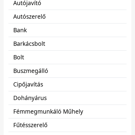
Autójavító
Autószerelő
Bank
Barkácsbolt
Bolt
Buszmegálló
Cipőjavítás
Dohányárus
Fémmegmunkáló Műhely
Fűtésszerelő