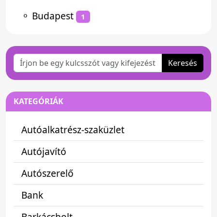
⚬
Budapest
1
Keresés
KATEGÓRIÁK
Autóalkatrész-szaküzlet
Autójavító
Autószerelő
Bank
Barkácsbolt