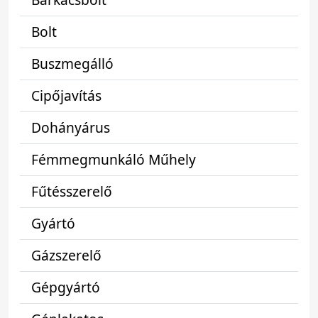
Bolt
Buszmegálló
Cipőjavítás
Dohányárus
Fémmegmunkáló Műhely
Fűtésszerelő
Gyártó
Gázszerelő
Gépgyártó