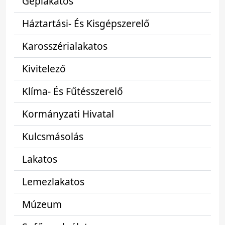
Géplakatos
Háztartási- És Kisgépszerelő
Karosszérialakatos
Kivitelező
Klíma- És Fűtésszerelő
Kormányzati Hivatal
Kulcsmásolás
Lakatos
Lemezlakatos
Múzeum