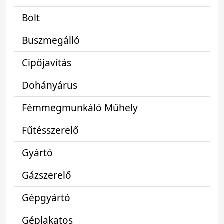
Bolt
Buszmegálló
Cipőjavítás
Dohányárus
Fémmegmunkáló Műhely
Fűtésszerelő
Gyártó
Gázszerelő
Gépgyártó
Géplakatos