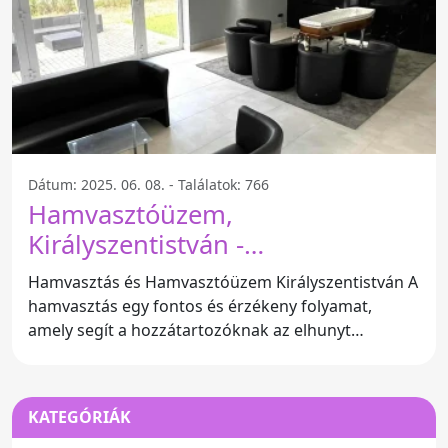
Dátum: 2025. 06. 08. - Találatok: 766
Hamvasztóüzem,
Királyszentistván -
Királyszentistván
Hamvasztás és Hamvasztóüzem Királyszentistván A
hamvasztás egy fontos és érzékeny folyamat,
amely segít a hozzátartozóknak az elhunyt
búcsúztatásában.
KATEGÓRIÁK