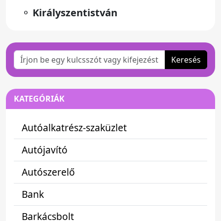
⚬
Királyszentistván
Keresés
KATEGÓRIÁK
Autóalkatrész-szaküzlet
Autójavító
Autószerelő
Bank
Barkácsbolt