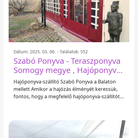
Dátum: 2025. 03. 06. - Találatok: 552
Szabó Ponyva - Teraszponyva
Somogy megye , Hajóponyva
Somogy megye - Balatonlelle
Hajóponyva-szállító Szabó Ponyva a Balaton
mellett Amikor a hajózás élményét keressük,
fontos, hogy a megfelelő hajóponyva-szállítót
válasszuk. A Szabó Ponyva