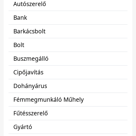
Autószerelő
Bank
Barkácsbolt
Bolt
Buszmegálló
Cipőjavítás
Dohányárus
Fémmegmunkáló Műhely
Fűtésszerelő
Gyártó