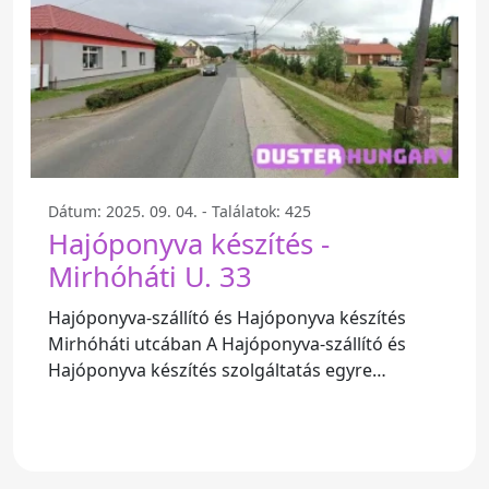
Dátum: 2025. 09. 04. - Találatok: 425
Hajóponyva készítés -
Mirhóháti U. 33
Hajóponyva-szállító és Hajóponyva készítés
Mirhóháti utcában A Hajóponyva-szállító és
Hajóponyva készítés szolgáltatás egyre
népszerűbbé válik a vízi sportok