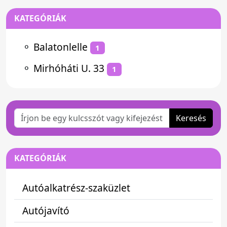
KATEGÓRIÁK
⚬
Balatonlelle
1
⚬
Mirhóháti U. 33
1
Keresés
KATEGÓRIÁK
Autóalkatrész-szaküzlet
Autójavító