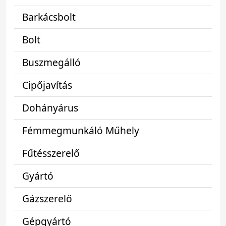
Barkácsbolt
Bolt
Buszmegálló
Cipőjavítás
Dohányárus
Fémmegmunkáló Műhely
Fűtésszerelő
Gyártó
Gázszerelő
Gépgyártó