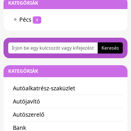
KATEGÓRIÁK
⚬
Pécs
1
Keresés
KATEGÓRIÁK
Autóalkatrész-szaküzlet
Autójavító
Autószerelő
Bank