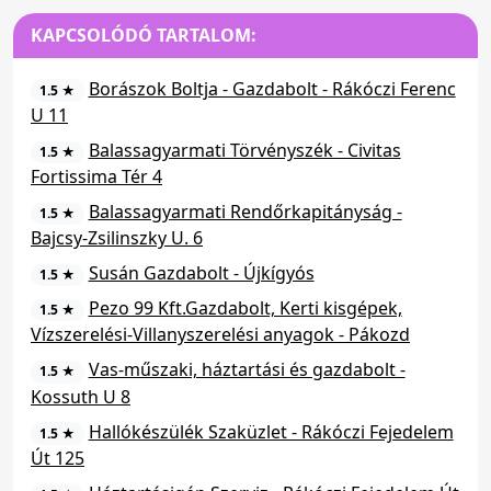
KAPCSOLÓDÓ TARTALOM:
Borászok Boltja - Gazdabolt - Rákóczi Ferenc
1.5 ★
U 11
Balassagyarmati Törvényszék - Civitas
1.5 ★
Fortissima Tér 4
Balassagyarmati Rendőrkapitányság -
1.5 ★
Bajcsy-Zsilinszky U. 6
Susán Gazdabolt - Újkígyós
1.5 ★
Pezo 99 Kft.Gazdabolt, Kerti kisgépek,
1.5 ★
Vízszerelési-Villanyszerelési anyagok - Pákozd
Vas-műszaki, háztartási és gazdabolt -
1.5 ★
Kossuth U 8
Hallókészülék Szaküzlet - Rákóczi Fejedelem
1.5 ★
Út 125