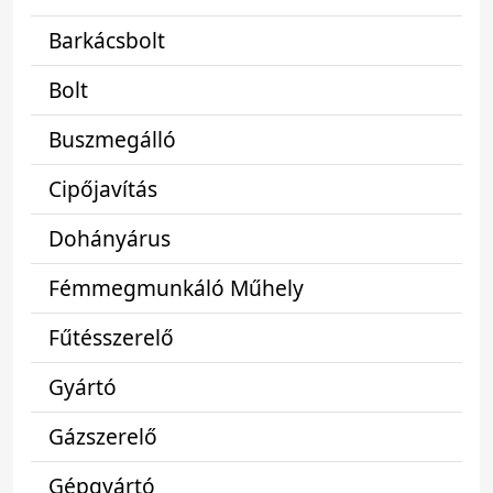
Barkácsbolt
Bolt
Buszmegálló
Cipőjavítás
Dohányárus
Fémmegmunkáló Műhely
Fűtésszerelő
Gyártó
Gázszerelő
Gépgyártó