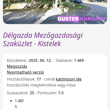
Délgazda Mezőgazdasági
Szaküzlet - Kistelek
Közzétéve::
2025. 06. 12.
-
Találatok:
1 469
-
Megosztás
Nyomtatható verzió
Hozzászólások:
17
- csinál
kattintson ide
hozzászólás megtekintése vagy írása
Szavazatok:
25
- Pontszám:
1.5
1.48/
5