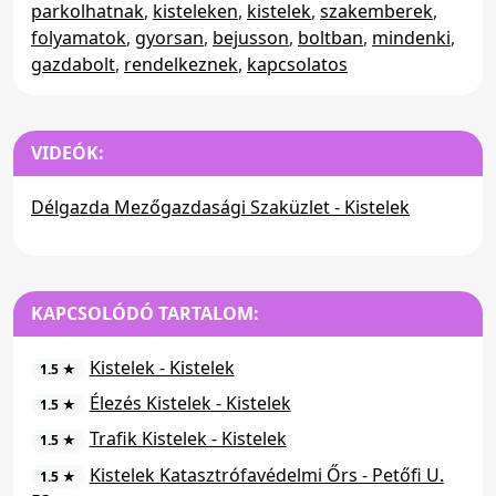
parkolhatnak
,
kisteleken
,
kistelek
,
szakemberek
,
folyamatok
,
gyorsan
,
bejusson
,
boltban
,
mindenki
,
gazdabolt
,
rendelkeznek
,
kapcsolatos
VIDEÓK:
Délgazda Mezőgazdasági Szaküzlet - Kistelek
KAPCSOLÓDÓ TARTALOM:
Kistelek - Kistelek
1.5 ★
Élezés Kistelek - Kistelek
1.5 ★
Trafik Kistelek - Kistelek
1.5 ★
Kistelek Katasztrófavédelmi Őrs - Petőfi U.
1.5 ★