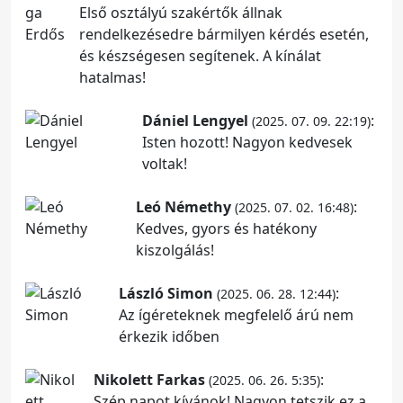
Első osztályú szakértők állnak
rendelkezésedre bármilyen kérdés esetén,
és készségesen segítenek. A kínálat
hatalmas!
Dániel Lengyel
:
(2025. 07. 09. 22:19)
Isten hozott! Nagyon kedvesek
voltak!
Leó Némethy
:
(2025. 07. 02. 16:48)
Kedves, gyors és hatékony
kiszolgálás!
László Simon
:
(2025. 06. 28. 12:44)
Az ígéreteknek megfelelő árú nem
érkezik időben
Nikolett Farkas
:
(2025. 06. 26. 5:35)
Szép napot kívánok! Nagyon tetszik ez a