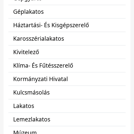
Géplakatos
Háztartási- És Kisgépszerelő
Karosszérialakatos
Kivitelező
Klíma- És Fűtésszerelő
Kormányzati Hivatal
Kulcsmásolás
Lakatos
Lemezlakatos
Múzeum