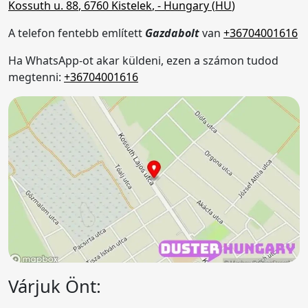
Kossuth u. 88
,
6760
Kistelek
,
- Hungary (
HU
)
A telefon fentebb említett
Gazdabolt
van
+36704001616
Ha WhatsApp-ot akar küldeni, ezen a számon tudod
megtenni:
+36704001616
Várjuk Önt: