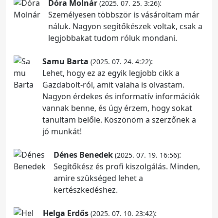
Dóra Molnár
:
(2025. 07. 25. 3:26)
Személyesen többször is vásároltam már
náluk. Nagyon segítőkészek voltak, csak a
legjobbakat tudom róluk mondani.
Samu Barta
:
(2025. 07. 24. 4:22)
Lehet, hogy ez az egyik legjobb cikk a
Gazdabolt-ról, amit valaha is olvastam.
Nagyon érdekes és informatív információk
vannak benne, és úgy érzem, hogy sokat
tanultam belőle. Köszönöm a szerzőnek a
jó munkát!
Dénes Benedek
:
(2025. 07. 19. 16:56)
Segítőkész és profi kiszolgálás. Minden,
amire szükséged lehet a
kertészkedéshez.
Helga Erdős
:
(2025. 07. 10. 23:42)