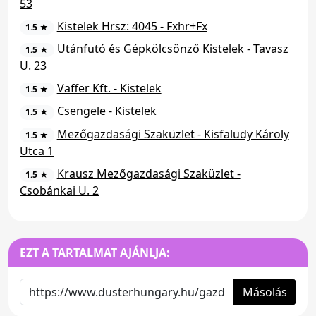
53
Kistelek Hrsz: 4045 - Fxhr+Fx
1.5 ★
Utánfutó és Gépkölcsönző Kistelek - Tavasz
1.5 ★
U. 23
Vaffer Kft. - Kistelek
1.5 ★
Csengele - Kistelek
1.5 ★
Mezőgazdasági Szaküzlet - Kisfaludy Károly
1.5 ★
Utca 1
Krausz Mezőgazdasági Szaküzlet -
1.5 ★
Csobánkai U. 2
EZT A TARTALMAT AJÁNLJA:
Másolás