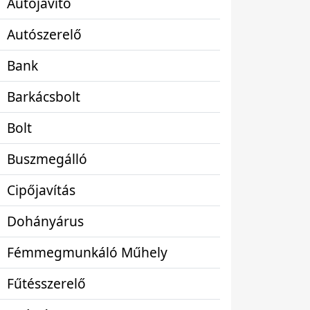
Autójavító
Autószerelő
Bank
Barkácsbolt
Bolt
Buszmegálló
Cipőjavítás
Dohányárus
Fémmegmunkáló Műhely
Fűtésszerelő