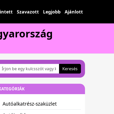
intett
Szavazott
Legjobb
Ajánlott
gyarország
Keresés
KATEGÓRIÁK
Autóalkatrész-szaküzlet