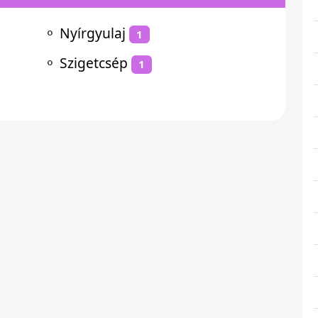
⚬
Nyírgyulaj
1
⚬
Szigetcsép
1