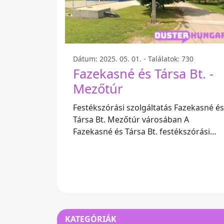
Dátum: 2025. 05. 01. - Találatok: 730
Fazekasné és Társa Bt. -
Mezőtúr
Festékszórási szolgáltatás Fazekasné és
Társa Bt. Mezőtúr városában A
Fazekasné és Társa Bt. festékszórási
szolgáltatása Mezőtúr városában
könnyedén
KATEGÓRIÁK