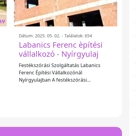
Dátum: 2025. 05. 02. - Találatok: 654
Labanics Ferenc èpítési
vállalkozó - Nyírgyulaj
Festékszórási Szolgáltatás Labanics
Ferenc Építési Vállalkozónál
Nyírgyulajban A festékszórási
szolgáltatás manapság egyre
népszerűbbé válik, különösen az