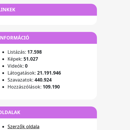
LINKEK
INFORMÁCIÓ
Listázás:
17.598
Képek:
51.027
Videók:
0
Látogatások:
21.191.946
Szavazatok:
440.924
Hozzászólások:
109.190
OLDALAK
Szerzők oldala