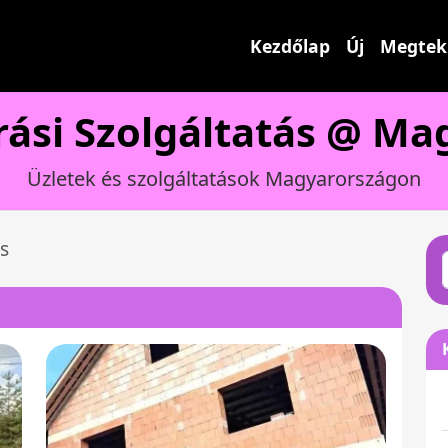
Kezdőlap
Új
Megtek
rási Szolgáltatás @ Ma
Üzletek és szolgáltatások Magyarországon
s