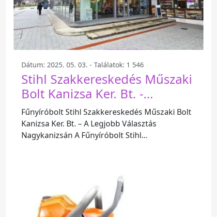
Dátum: 2025. 05. 03. - Találatok: 1 546
Stihl Szakkereskedés Műszaki
Bolt Kanizsa Ker. Bt. -
Nagykanizsa
Fűnyíróbolt Stihl Szakkereskedés Műszaki Bolt
Kanizsa Ker. Bt. – A Legjobb Választás
Nagykanizsán A Fűnyíróbolt Stihl
Szakkereskedés Műszaki Bolt Kanizsa Ker.