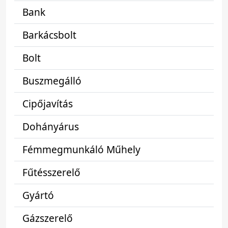
Bank
Barkácsbolt
Bolt
Buszmegálló
Cipőjavítás
Dohányárus
Fémmegmunkáló Műhely
Fűtésszerelő
Gyártó
Gázszerelő