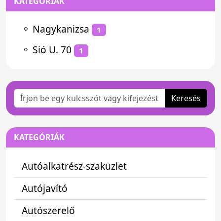
KATEGÓRIÁK
⚬
Nagykanizsa
1
⚬
Sió U. 70
1
Keresés
KATEGÓRIÁK
Autóalkatrész-szaküzlet
Autójavító
Autószerelő