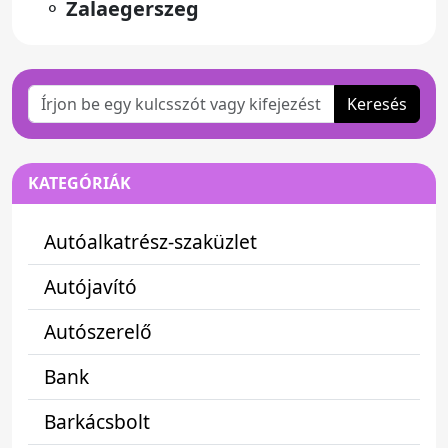
⚬
Zalaegerszeg
Keresés
KATEGÓRIÁK
Autóalkatrész-szaküzlet
Autójavító
Autószerelő
Bank
Barkácsbolt