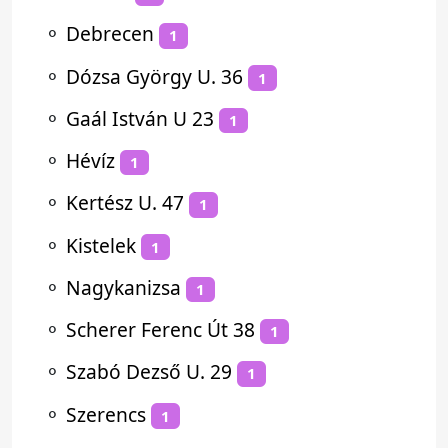
⚬
Debrecen
1
⚬
Dózsa György U. 36
1
⚬
Gaál István U 23
1
⚬
Hévíz
1
⚬
Kertész U. 47
1
⚬
Kistelek
1
⚬
Nagykanizsa
1
⚬
Scherer Ferenc Út 38
1
⚬
Szabó Dezső U. 29
1
⚬
Szerencs
1