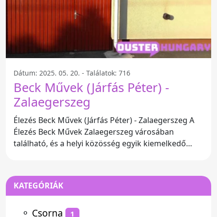
Dátum: 2025. 05. 20. - Találatok: 716
Beck Művek (Járfás Péter) -
Zalaegerszeg
Élezés Beck Művek (Járfás Péter) - Zalaegerszeg A
Élezés Beck Művek Zalaegerszeg városában
található, és a helyi közösség egyik kiemelkedő
szolgáltatása.
KATEGÓRIÁK
⚬
Csorna
1