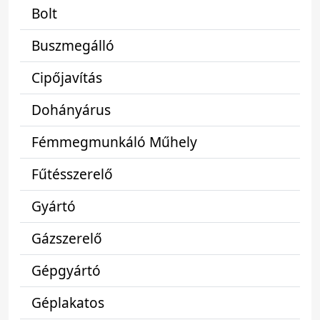
Bolt
Buszmegálló
Cipőjavítás
Dohányárus
Fémmegmunkáló Műhely
Fűtésszerelő
Gyártó
Gázszerelő
Gépgyártó
Géplakatos