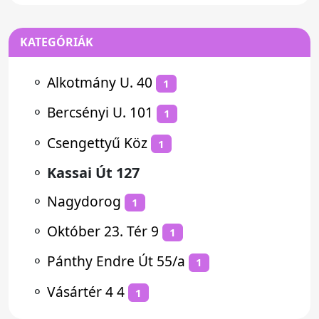
KATEGÓRIÁK
⚬
Alkotmány U. 40
1
⚬
Bercsényi U. 101
1
⚬
Csengettyű Köz
1
⚬
Kassai Út 127
⚬
Nagydorog
1
⚬
Október 23. Tér 9
1
⚬
Pánthy Endre Út 55/a
1
⚬
Vásártér 4 4
1