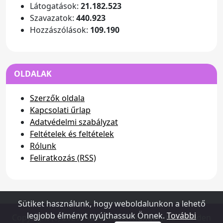
Látogatások:
21.182.523
Szavazatok:
440.923
Hozzászólások:
109.190
OLDALAK
Szerzők oldala
Kapcsolati űrlap
Adatvédelmi szabályzat
Feltételek és feltételek
Rólunk
Feliratkozás (RSS)
Sütiket használunk, hogy weboldalunkon a lehető
legjobb élményt nyújthassuk Önnek.
További
Copyright (c) 2026 - www.dusterhungary.hu - Minden