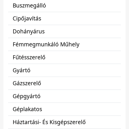
Buszmegálló
Cipőjavítás
Dohányárus
Fémmegmunkáló Műhely
Fűtésszerelő
Gyártó
Gázszerelő
Gépgyártó
Géplakatos
Háztartási- És Kisgépszerelő