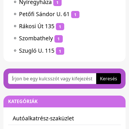
⚬
Nyíregyháza
1
⚬
Petőfi Sándor U. 61
1
⚬
Rákosi Út 135
1
⚬
Szombathely
1
⚬
Szugló U. 115
1
Keresés
KATEGÓRIÁK
Autóalkatrész-szaküzlet