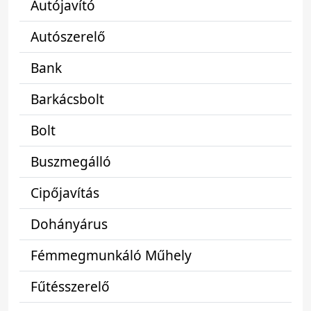
Autójavító
Autószerelő
Bank
Barkácsbolt
Bolt
Buszmegálló
Cipőjavítás
Dohányárus
Fémmegmunkáló Műhely
Fűtésszerelő