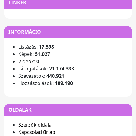
LINKEK
INFORMÁCIÓ
Listázás:
17.598
Képek:
51.027
Videók:
0
Látogatások:
21.174.333
Szavazatok:
440.921
Hozzászólások:
109.190
OLDALAK
Szerzők oldala
Kapcsolati űrlap