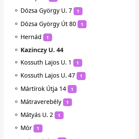
⚬
Dózsa György U. 7
1
⚬
Dózsa György Út 80
1
⚬
Hernád
1
⚬
Kazinczy U. 44
⚬
Kossuth Lajos U. 1
1
⚬
Kossuth Lajos U. 47
1
⚬
Mártírok Útja 14
1
⚬
Mátraverebély
1
⚬
Mátyás U. 2
1
⚬
Mór
1