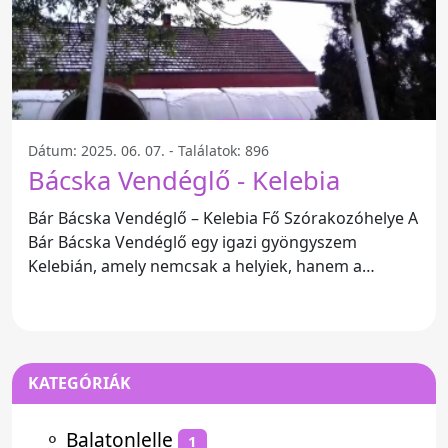
Dátum: 2025. 06. 07. - Találatok: 896
Bácska Vendéglő - Kelebia
Bár Bácska Vendéglő – Kelebia Fő Szórakozóhelye A
Bár Bácska Vendéglő egy igazi gyöngyszem
Kelebián, amely nemcsak a helyiek, hanem a
turisták számára is
KATEGÓRIÁK
⚬
Balatonlelle
1