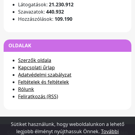
Látogatások:
21.230.912
Szavazatok:
440.932
Hozzászólások:
109.190
OLDALAK
Szerzők oldala
Kapcsolati űrlap
Adatvédelmi szabályzat
Feltételek és feltételek
Rólunk
Feliratkozás (RSS)
Sütiket használunk, hogy weboldalunkon a lehető
legjobb élményt nyújthassuk Önnek.
További
Copyright (c) 2026 - www.dusterhungary.hu - Minden