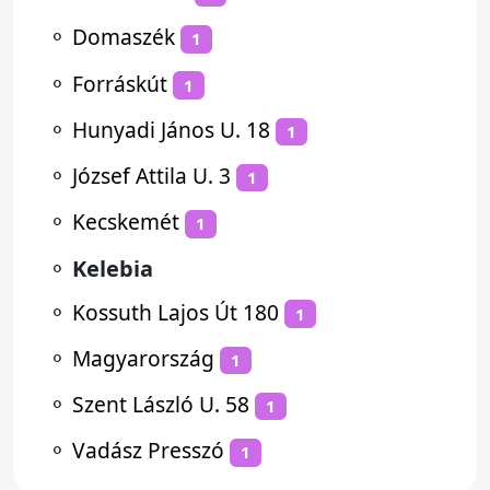
⚬
Domaszék
1
⚬
Forráskút
1
⚬
Hunyadi János U. 18
1
⚬
József Attila U. 3
1
⚬
Kecskemét
1
⚬
Kelebia
⚬
Kossuth Lajos Út 180
1
⚬
Magyarország
1
⚬
Szent László U. 58
1
⚬
Vadász Presszó
1