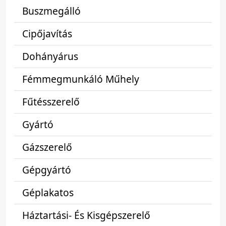
Buszmegálló
Cipőjavítás
Dohányárus
Fémmegmunkáló Műhely
Fűtésszerelő
Gyártó
Gázszerelő
Gépgyártó
Géplakatos
Háztartási- És Kisgépszerelő