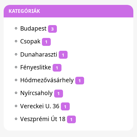
KATEGÓRIÁK
⚬
Budapest
3
⚬
Csopak
1
⚬
Dunaharaszti
1
⚬
Fényeslitke
1
⚬
Hódmezővásárhely
1
⚬
Nyírcsaholy
1
⚬
Vereckei U. 36
1
⚬
Veszprémi Út 18
1