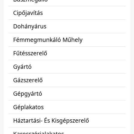
Cipőjavítás
Dohányárus
Fémmegmunkáló Műhely
Fűtésszerelő
Gyártó
Gázszerelő
Gépgyártó
Géplakatos
Háztartási- És Kisgépszerelő
Karosszérialakatos