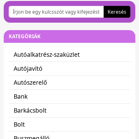
Keresés
KATEGÓRIÁK
Autóalkatrész-szaküzlet
Autójavító
Autószerelő
Bank
Barkácsbolt
Bolt
Buszmegálló