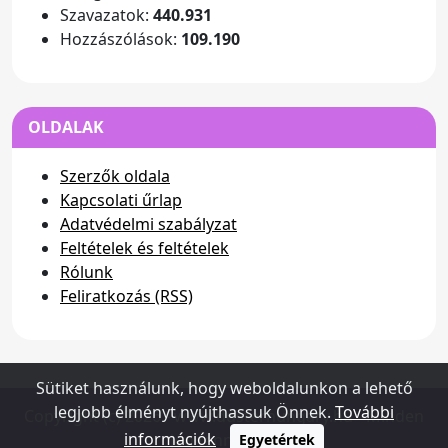
Szavazatok:
440.931
Hozzászólások:
109.190
OLDALAK
Szerzők oldala
Kapcsolati űrlap
Adatvédelmi szabályzat
Feltételek és feltételek
Rólunk
Feliratkozás (RSS)
Sütiket használunk, hogy weboldalunkon a lehető
legjobb élményt nyújthassuk Önnek.
További
Copyright (c) 2026 - www.dusterhungary.hu - Minden
információk
jog fenntartva
Egyetértek