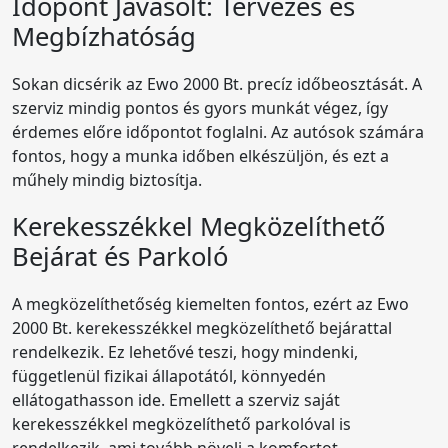
Időpont Javasolt: Tervezés és
Megbízhatóság
Sokan dicsérik az Ewo 2000 Bt. precíz időbeosztását. A
szerviz mindig pontos és gyors munkát végez, így
érdemes előre időpontot foglalni. Az autósok számára
fontos, hogy a munka időben elkészüljön, és ezt a
műhely mindig biztosítja.
Kerekesszékkel Megközelíthető
Bejárat és Parkoló
A megközelíthetőség kiemelten fontos, ezért az Ewo
2000 Bt. kerekesszékkel megközelíthető bejárattal
rendelkezik. Ez lehetővé teszi, hogy mindenki,
függetlenül fizikai állapotától, könnyedén
ellátogathasson ide. Emellett a szerviz saját
kerekesszékkel megközelíthető parkolóval is
rendelkezik, ami tovább növeli a komfortot.