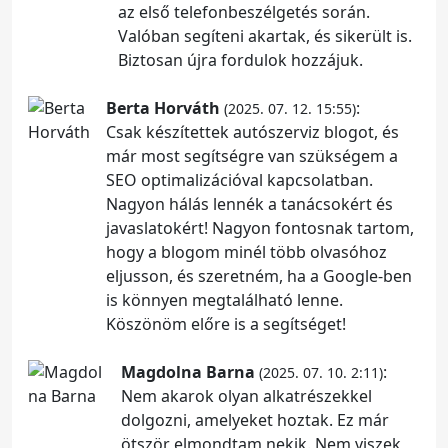
az első telefonbeszélgetés során.
Valóban segíteni akartak, és sikerült is.
Biztosan újra fordulok hozzájuk.
Berta Horváth
:
(2025. 07. 12. 15:55)
Csak készítettek autószerviz blogot, és
már most segítségre van szükségem a
SEO optimalizációval kapcsolatban.
Nagyon hálás lennék a tanácsokért és
javaslatokért! Nagyon fontosnak tartom,
hogy a blogom minél több olvasóhoz
eljusson, és szeretném, ha a Google-ben
is könnyen megtalálható lenne.
Köszönöm előre is a segítséget!
Magdolna Barna
:
(2025. 07. 10. 2:11)
Nem akarok olyan alkatrészekkel
dolgozni, amelyeket hoztak. Ez már
ötször elmondtam nekik. Nem viszek