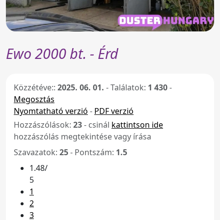
Ewo 2000 bt. - Érd
Közzétéve::
2025. 06. 01.
-
Találatok:
1 430
-
Megosztás
Nyomtatható verzió
-
PDF verzió
Hozzászólások:
23
- csinál
kattintson ide
hozzászólás megtekintése vagy írása
Szavazatok:
25
- Pontszám:
1.5
1.48/
5
1
2
3