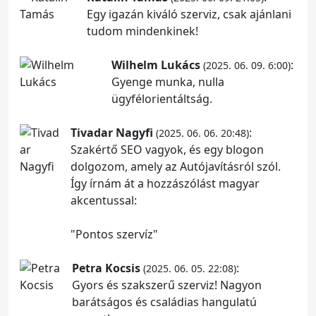
Egy igazán kiváló szerviz, csak ajánlani
tudom mindenkinek!
Wilhelm Lukács
:
(2025. 06. 09. 6:00)
Gyenge munka, nulla
ügyfélorientáltság.
Tivadar Nagyfi
:
(2025. 06. 06. 20:48)
Szakértő SEO vagyok, és egy blogon
dolgozom, amely az Autójavításról szól.
Így írnám át a hozzászólást magyar
akcentussal:
"Pontos szervíz"
Petra Kocsis
:
(2025. 06. 05. 22:08)
Gyors és szakszerű szerviz! Nagyon
barátságos és családias hangulatú