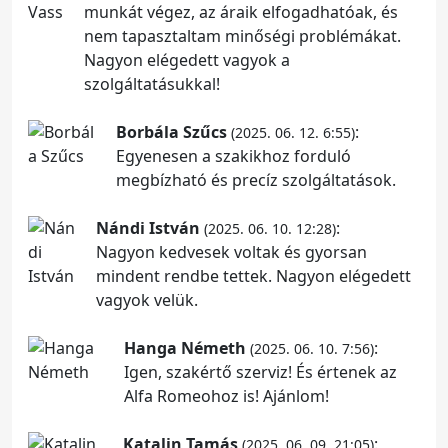
munkát végez, az áraik elfogadhatóak, és
nem tapasztaltam minőségi problémákat.
Nagyon elégedett vagyok a
szolgáltatásukkal!
Borbála Szűcs
:
(2025. 06. 12. 6:55)
Egyenesen a szakikhoz forduló
megbízható és precíz szolgáltatások.
Nándi István
:
(2025. 06. 10. 12:28)
Nagyon kedvesek voltak és gyorsan
mindent rendbe tettek. Nagyon elégedett
vagyok velük.
Hanga Németh
:
(2025. 06. 10. 7:56)
Igen, szakértő szerviz! És értenek az
Alfa Romeohoz is! Ajánlom!
Katalin Tamás
:
(2025. 06. 09. 21:05)