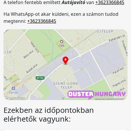
A telefon fentebb említett
Autójavító
van
+3623366845
Ha WhatsApp-ot akar küldeni, ezen a számon tudod
megtenni:
+3623366845
Ezekben az időpontokban
elérhetők vagyunk: