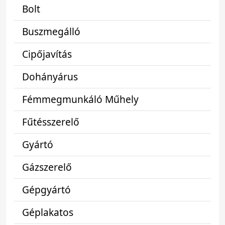
Bolt
Buszmegálló
Cipőjavítás
Dohányárus
Fémmegmunkáló Műhely
Fűtésszerelő
Gyártó
Gázszerelő
Gépgyártó
Géplakatos