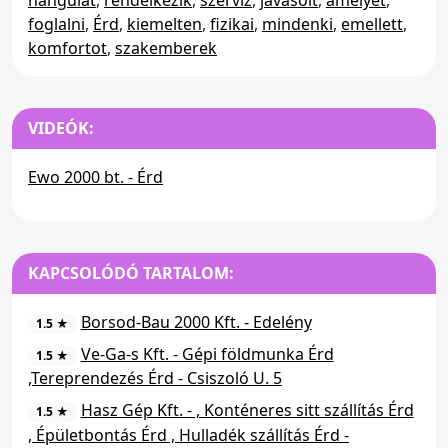
hangulat
,
rendelkezik
,
szerviz
,
javasolt
,
amelyet
,
foglalni
,
Érd
,
kiemelten
,
fizikai
,
mindenki
,
emellett
,
komfortot
,
szakemberek
VIDEÓK:
Ewo 2000 bt. - Érd
KAPCSOLÓDÓ TARTALOM:
Borsod-Bau 2000 Kft. - Edelény
1.5 ★
Ve-Ga-s Kft. - Gépi földmunka Érd
1.5 ★
,Tereprendezés Érd - Csiszoló U. 5
Hasz Gép Kft. - , Konténeres sitt szállítás Érd
1.5 ★
, Épületbontás Érd , Hulladék szállítás Érd -