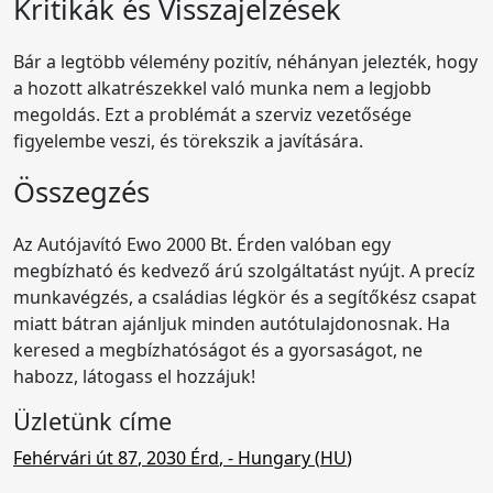
Kritikák és Visszajelzések
Bár a legtöbb vélemény pozitív, néhányan jelezték, hogy
a hozott alkatrészekkel való munka nem a legjobb
megoldás. Ezt a problémát a szerviz vezetősége
figyelembe veszi, és törekszik a javítására.
Összegzés
Az Autójavító Ewo 2000 Bt. Érden valóban egy
megbízható és kedvező árú szolgáltatást nyújt. A precíz
munkavégzés, a családias légkör és a segítőkész csapat
miatt bátran ajánljuk minden autótulajdonosnak. Ha
keresed a megbízhatóságot és a gyorsaságot, ne
habozz, látogass el hozzájuk!
Üzletünk címe
Fehérvári út 87
,
2030
Érd
,
- Hungary (
HU
)