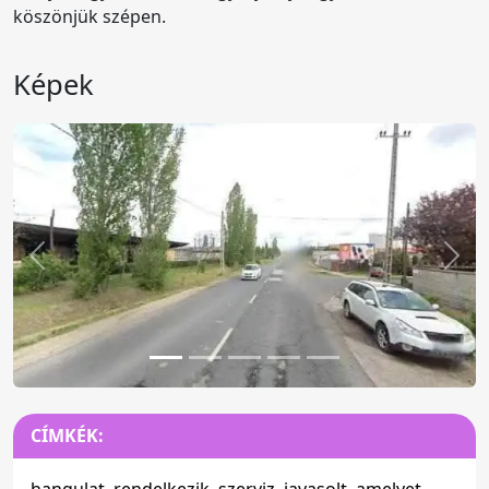
köszönjük szépen.
Képek
Előző
Köv
CÍMKÉK: