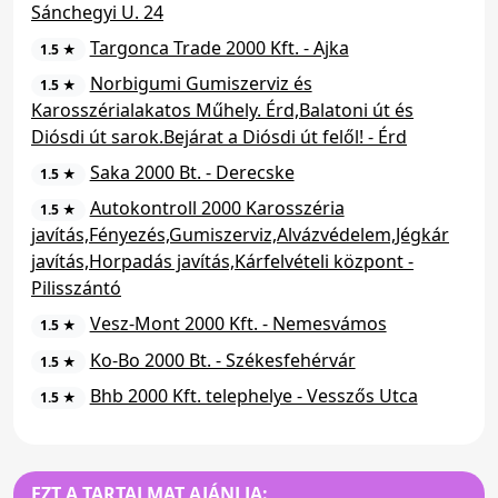
Sánchegyi U. 24
Targonca Trade 2000 Kft. - Ajka
1.5 ★
Norbigumi Gumiszerviz és
1.5 ★
Karosszérialakatos Műhely. Érd,Balatoni út és
Diósdi út sarok.Bejárat a Diósdi út felől! - Érd
Saka 2000 Bt. - Derecske
1.5 ★
Autokontroll 2000 Karosszéria
1.5 ★
javítás,Fényezés,Gumiszerviz,Alvázvédelem,Jégkár
javítás,Horpadás javítás,Kárfelvételi központ -
Pilisszántó
Vesz-Mont 2000 Kft. - Nemesvámos
1.5 ★
Ko-Bo 2000 Bt. - Székesfehérvár
1.5 ★
Bhb 2000 Kft. telephelye - Vesszős Utca
1.5 ★
EZT A TARTALMAT AJÁNLJA: