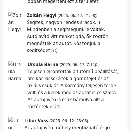
jobban megérteni ezt a területet!
Zoltán Hegyi
:
(2025. 06. 17. 21:28)
Segítek, nagyon rendes srácok. :)
Mindenben a segítségünkre voltak.
Autójavító vitt minket oda, ők rögtön
megnézték az autót. Köszönjük a
segítséget :) :)
Ursula Barna
:
(2025. 06. 17. 7:12)
Teljesen elrontották a futómű beállítását,
amikor kicserélték a gömbfejet és az
axiális csuklót. A kormány teljesen ferde
volt, és a kerék még az autót is csiszolta.
Az autójavító is csak bámulva állt a
történtek előtt...
Tibor Vass
:
(2025. 06. 12. 23:08)
Az autójavító műhely megbízható és jó