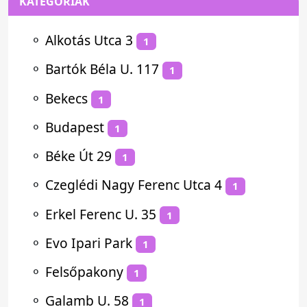
KATEGÓRIÁK
⚬
Alkotás Utca 3
1
⚬
Bartók Béla U. 117
1
⚬
Bekecs
1
⚬
Budapest
1
⚬
Béke Út 29
1
⚬
Czeglédi Nagy Ferenc Utca 4
1
⚬
Erkel Ferenc U. 35
1
⚬
Evo Ipari Park
1
⚬
Felsőpakony
1
⚬
Galamb U. 58
1