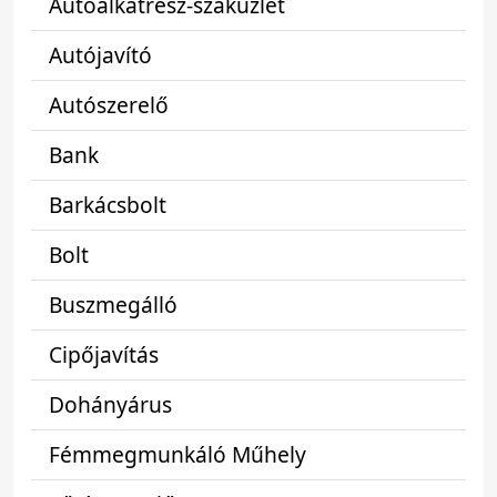
Autóalkatrész-szaküzlet
Autójavító
Autószerelő
Bank
Barkácsbolt
Bolt
Buszmegálló
Cipőjavítás
Dohányárus
Fémmegmunkáló Műhely