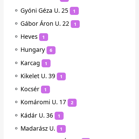
⚬
Gyóni Géza U. 25
1
⚬
Gábor Áron U. 22
1
⚬
Heves
1
⚬
Hungary
6
⚬
Karcag
1
⚬
Kikelet U. 39
1
⚬
Kocsér
1
⚬
Komáromi U. 17
2
⚬
Kádár U. 36
1
⚬
Madarász U.
1