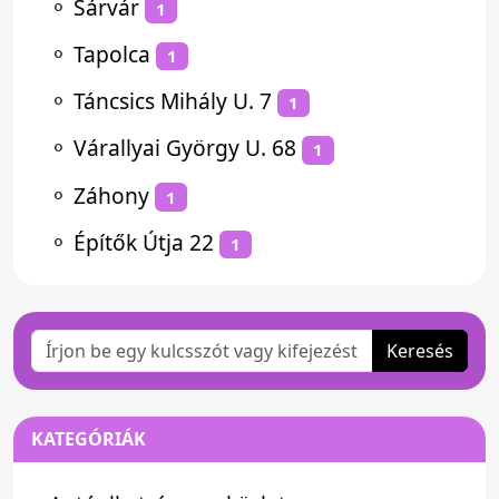
⚬
Sárvár
1
⚬
Tapolca
1
⚬
Táncsics Mihály U. 7
1
⚬
Várallyai György U. 68
1
⚬
Záhony
1
⚬
Építők Útja 22
1
Keresés
KATEGÓRIÁK