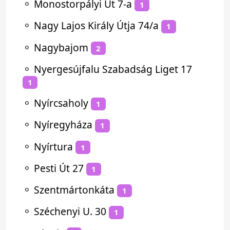
⚬
Monostorpályi Út 7-a
1
⚬
Nagy Lajos Király Útja 74/a
1
⚬
Nagybajom
2
⚬
Nyergesújfalu Szabadság Liget 17
1
⚬
Nyírcsaholy
1
⚬
Nyíregyháza
1
⚬
Nyírtura
1
⚬
Pesti Út 27
1
⚬
Szentmártonkáta
1
⚬
Széchenyi U. 30
1