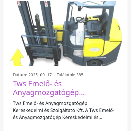
Dátum: 2025. 09. 17. - Találatok: 385
Tws Emelő- és
Anyagmozgatógép
Kereskedelmi és Szolgáltató
Tws Emelő- és Anyagmozgatógép
Kft. - Íves Út 10
Kereskedelmi és Szolgáltató Kft. A Tws Emelő-
és Anyagmozgatógép Kereskedelmi és
Szolgáltató Kft. a legjobb választás, ha