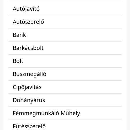
Autójavító
Autószerelő
Bank
Barkácsbolt
Bolt
Buszmegálló
Cipőjavítás
Dohányárus
Fémmegmunkáló Műhely
Fűtésszerelő