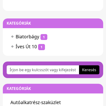
KATEGÓRIÁK
⚬
Biatorbágy
1
⚬
Íves Út 10
1
Keresés
KATEGÓRIÁK
Autóalkatrész-szaküzlet