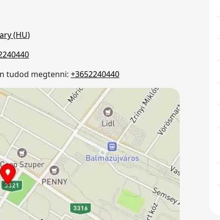
ary (
HU
)
2240440
on tudod megtenni:
+3652240440