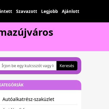
intett
Szavazott
Legjobb
Ajánlott
lmazújváros
Keresés
KATEGÓRIÁK
Autóalkatrész-szaküzlet