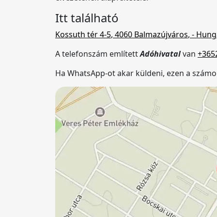
Itt található
Kossuth tér 4-5
,
4060
Balmazújváros
,
- Hung
A telefonszám említett
Adóhivatal
van
+365
Ha WhatsApp-ot akar küldeni, ezen a szám