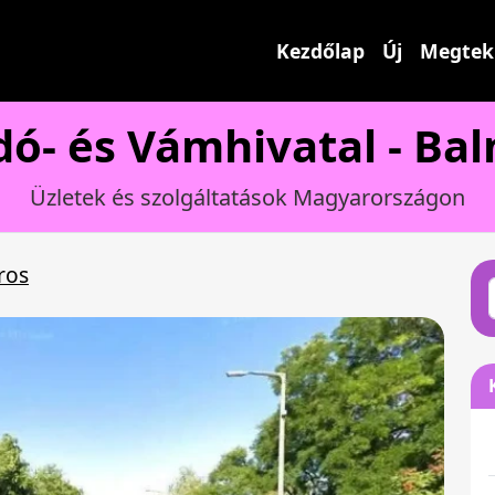
Kezdőlap
Új
Megtek
ó- és Vámhivatal - Ba
Üzletek és szolgáltatások Magyarországon
ros