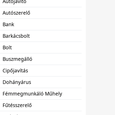
Autójavító
Autószerelő
Bank
Barkácsbolt
Bolt
Buszmegálló
Cipőjavítás
Dohányárus
Fémmegmunkáló Műhely
Fűtésszerelő