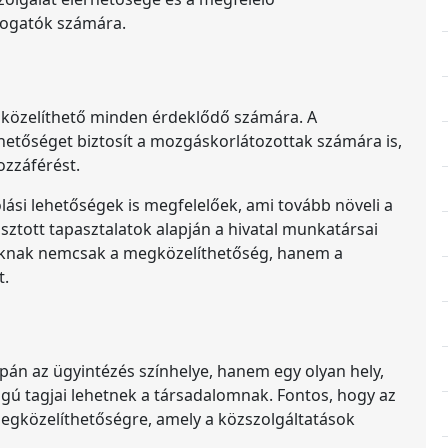
togatók számára.
gközelíthető minden érdeklődő számára. A
hetőséget biztosít a mozgáskorlátozottak számára is,
ozzáférést.
lási lehetőségek is megfelelőek, ami tovább növeli a
sztott tapasztalatok alapján a hivatal munkatársai
tóknak nemcsak a megközelíthetőség, hanem a
t.
án az ügyintézés színhelye, hanem egy olyan hely,
jogú tagjai lehetnek a társadalomnak. Fontos, hogy az
megközelíthetőségre, amely a közszolgáltatások