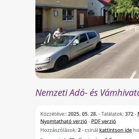
Nemzeti Adó- és Vámhivata
Közzétéve::
2025. 05. 28.
-
Találatok:
372
-
Nyomtatható verzió
-
PDF verzió
Hozzászólások:
2
- csinál
kattintson ide
ho