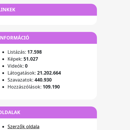
LINKEK
INFORMÁCIÓ
Listázás:
17.598
Képek:
51.027
Videók:
0
Látogatások:
21.202.664
Szavazatok:
440.930
Hozzászólások:
109.190
OLDALAK
Szerzők oldala