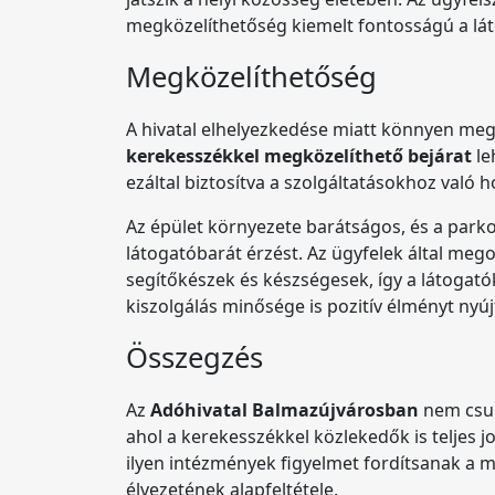
megközelíthetőség kiemelt fontosságú a lá
Megközelíthetőség
A hivatal elhelyezkedése miatt könnyen me
kerekesszékkel megközelíthető bejárat
le
ezáltal biztosítva a szolgáltatásokhoz való h
Az épület környezete barátságos, és a parko
látogatóbarát érzést. Az ügyfelek által mego
segítőkészek és készségesek, így a látoga
kiszolgálás minősége is pozitív élményt nyúj
Összegzés
Az
Adóhivatal Balmazújvárosban
nem csup
ahol a kerekesszékkel közlekedők is teljes 
ilyen intézmények figyelmet fordítsanak a 
élvezetének alapfeltétele.