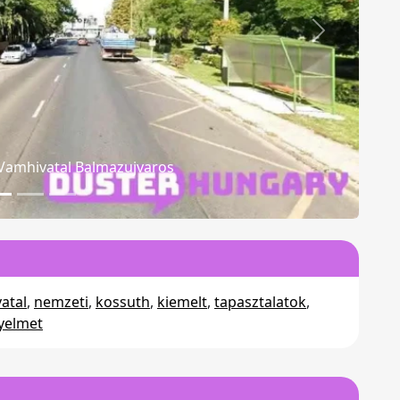
Következő
 Es Vamhivatal Térkép
vatal
,
nemzeti
,
kossuth
,
kiemelt
,
tapasztalatok
,
gyelmet