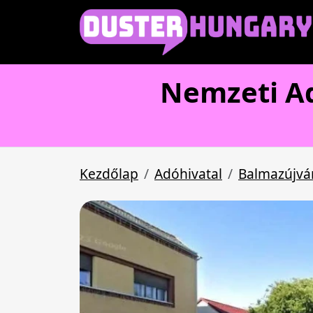
Nemzeti Ad
Kezdőlap
Adóhivatal
Balmazújvá