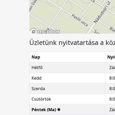
Üzletünk nyitvatartása a k
Nap
Nyi
Hétfő
Zá
Kedd
8:
Szerda
8:
Csütörtök
8:
Péntek (Ma) ✸
Zá