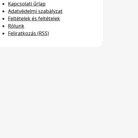
Kapcsolati űrlap
Adatvédelmi szabályzat
Feltételek és feltételek
Rólunk
Feliratkozás (RSS)