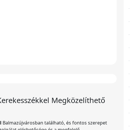
Kerekesszékkel Megközelíthető
l
Balmazújvárosban található, és fontos szerepet
szolgálat elérhetősége és a megfelelő