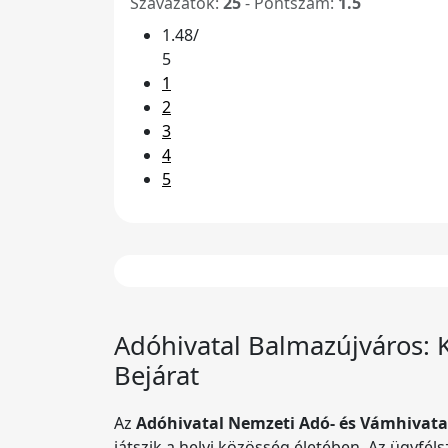
Szavazatok:
25
- Pontszám:
1.5
1.48/
5
1
2
3
4
5
Adóhivatal Balmazújváros: 
Bejárat
Az
Adóhivatal
Nemzeti Adó- és Vámhivata
játszik a helyi közösség életében. Az ügyfél