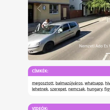
Előző
Nemzeti Ado
CÍMKÉK:
megosztott
,
balmazújváros
,
whatsapp
,
hi
lehetnek
,
szerepet
,
nemcsak
,
hungary
,
fi
VIDEÓK: