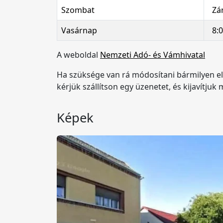
Szombat
Zá
Vasárnap
8:
A weboldal
Nemzeti Adó- és Vámhivatal
Ha szüksége van rá módosítani bármilyen e
kérjük szállítson egy üzenetet, és kijavítju
Képek