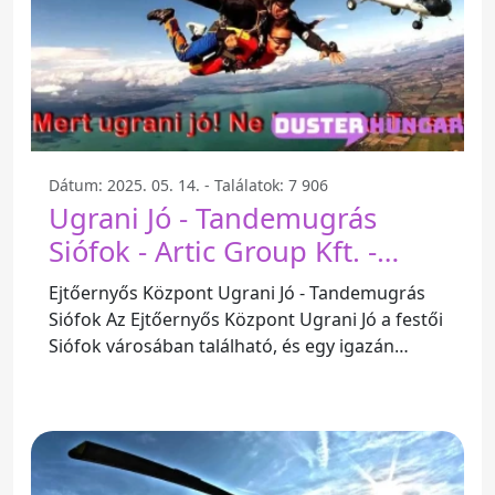
Dátum: 2025. 05. 14. - Találatok: 7 906
Ugrani Jó - Tandemugrás
Siófok - Artic Group Kft. -
Siófok
Ejtőernyős Központ Ugrani Jó - Tandemugrás
Siófok Az Ejtőernyős Központ Ugrani Jó a festői
Siófok városában található, és egy igazán
felejthetetlen