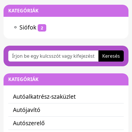
KATEGÓRIÁK
⚬
Siófok
2
Keresés
KATEGÓRIÁK
Autóalkatrész-szaküzlet
Autójavító
Autószerelő