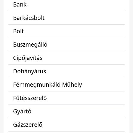
Bank
Barkácsbolt
Bolt
Buszmegálló
Cipőjavítás
Dohányárus
Fémmegmunkáló Műhely
Fűtésszerelő
Gyártó
Gázszerelő